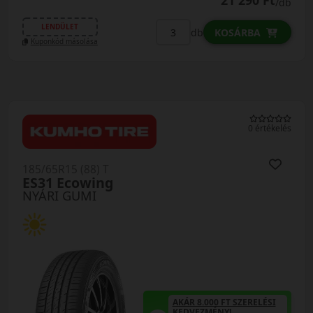
21 290 Ft
/db
LENDÜLET
db
KOSÁRBA
Kuponkód másolása
0 értékelés
185/65R15 (88) T
ES31 Ecowing
NYÁRI GUMI
AKÁR 8.000 FT SZERELÉSI
KEDVEZMÉNY!