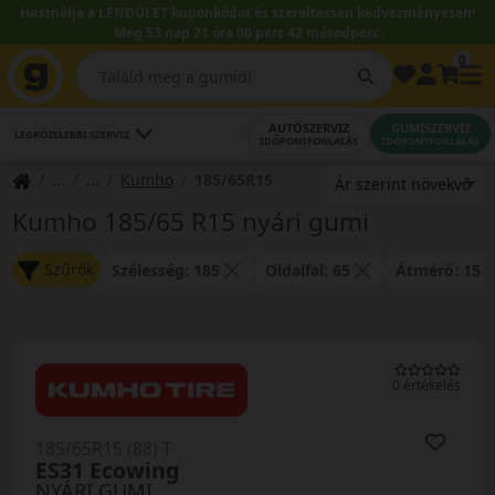
Használja a LENDÜLET kuponkódot és szereltessen kedvezményesen!
Még 53 nap 21 óra 00 perc 41 másodperc.
0
AUTÓSZERVIZ
GUMISZERVIZ
LEGKÖZELEBBI SZERVIZ
IDŐPONTFOGLALÁS
IDŐPONTFOGLALÁS
Kumho
185/65R15
Kumho 185/65 R15 nyári gumi
Szűrők
Szélesség: 185
Oldalfal: 65
Átmérő: 15
0 értékelés
185/65R15 (88) T
ES31 Ecowing
NYÁRI GUMI