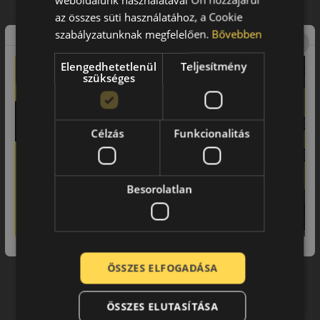
az összes süti használatához, a Cookie
LENDÜLET
db
KOSÁRBA
szabályzatunknak megfelelően.
Bővebben
Kuponkód másolása
Elengedhetetlenül
Teljesítmény
szükséges
0 értékelés
Célzás
Funkcionalitás
Besorolatlan
185/65R15 (92) T
ES31 Ecowing XL
NYÁRI GUMI
AKÁR 8.000 FT
SZERELÉSI
ÖSSZES ELFOGADÁSA
KEDVEZMÉNY!
Használja a LENDÜLET
kuponkódot!
ÖSSZES ELUTASÍTÁSA
EPREL cimke adatok: