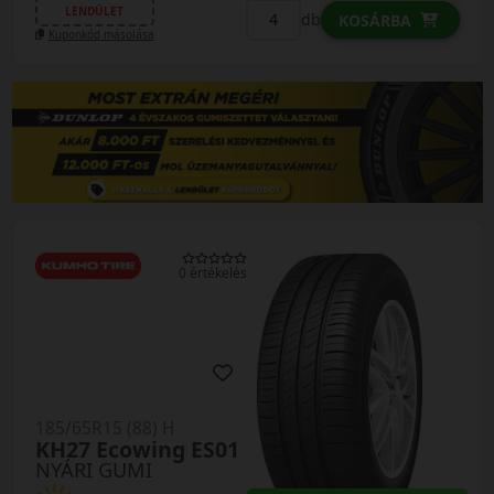
LENDÜLET
db
KOSÁRBA
Kuponkód másolása
0 értékelés
185/65R15 (88) H
KH27 Ecowing ES01
NYÁRI GUMI