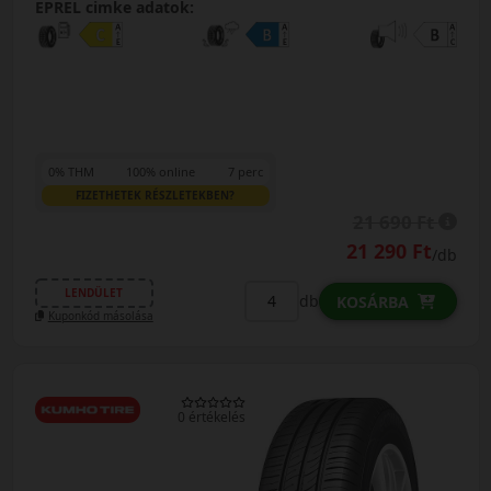
EPREL cimke adatok:
0% THM
100% online
7 perc
FIZETHETEK RÉSZLETEKBEN?
21 690 Ft
21 290 Ft
/db
LENDÜLET
db
KOSÁRBA
Kuponkód másolása
0 értékelés