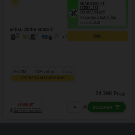
AKÁR 8.000 FT
SZERELÉSI
KEDVEZMÉNY!
Használja a LENDÜLET
kuponkódot!
EPREL cimke adatok:
0%
0% THM
100% online
7 perc
FIZETHETEK RÉSZLETEKBEN?
24 390 Ft
/db
LENDÜLET
db
KOSÁRBA
Kuponkód másolása