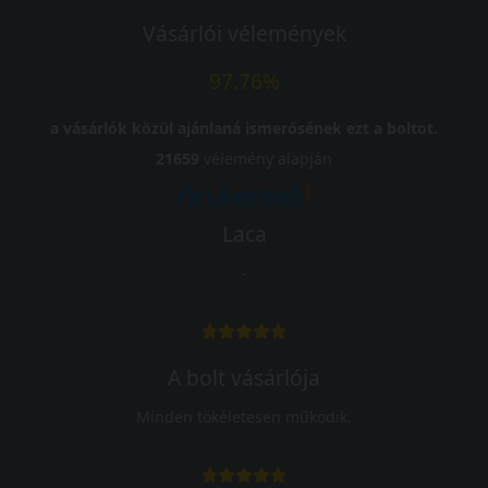
Vásárlói vélemények
97.76%
a vásárlók közül ajánlaná ismerősének ezt a boltot.
21659
vélemény alapján
Laca
-
A bolt vásárlója
Minden tökéletesen működik.