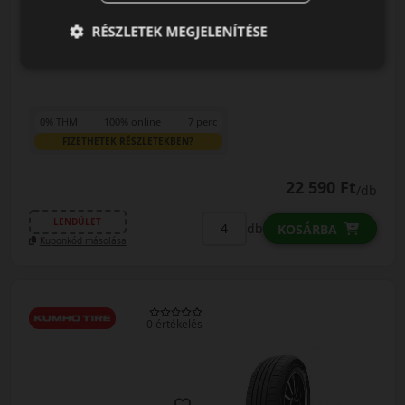
0%
RÉSZLETEK MEGJELENÍTÉSE
0% THM
100% online
7 perc
FIZETHETEK RÉSZLETEKBEN?
22 590 Ft
/db
LENDÜLET
db
KOSÁRBA
Kuponkód másolása
0 értékelés