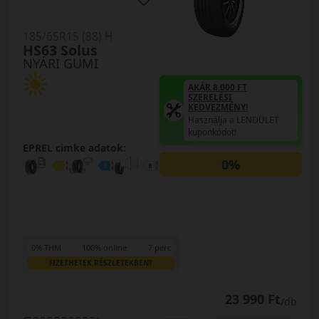
185/65R15 (88) H
HS63 Solus
NYÁRI GUMI
AKÁR 8.000 FT
SZERELÉSI
KEDVEZMÉNY!
Használja a LENDÜLET
kuponkódot!
EPREL cimke adatok:
0%
0% THM
100% online
7 perc
FIZETHETEK RÉSZLETEKBEN?
23 990 Ft
/db