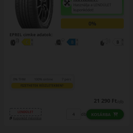
Használja a LENDÜLET
kuponkódot!
0%
EPREL cimke adatok:
0% THM
100% online
7 perc
FIZETHETEK RÉSZLETEKBEN?
21 290 Ft
/db
LENDÜLET
db
KOSÁRBA
Kuponkód másolása