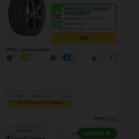
AKÁR 5.000 FT SZERELÉSI
KEDVEZMÉNY!
Használja a LENDÜLET
kuponkódot!
0%
EPREL cimke adatok:
0% THM
100% online
7 perc
FIZETHETEK RÉSZLETEKBEN?
50 290 Ft
49 090 Ft
/db
LENDÜLET
db
KOSÁRBA
Kuponkód másolása