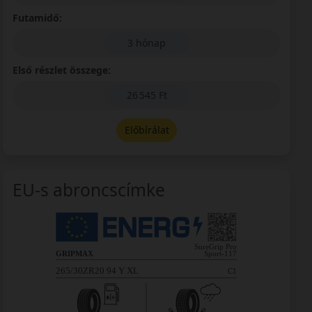
Futamidő:
3 hónap
Első részlet összege:
26 545 Ft
Előbírálat
EU-s abroncscímke