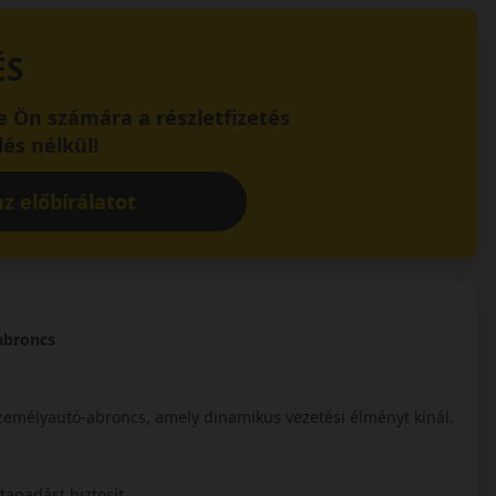
ÉS
 Ön számára a részletfizetés
és nélkül!
z előbírálatot
abroncs
személyautó-abroncs, amely dinamikus vezetési élményt kínál.
 tapadást biztosít.