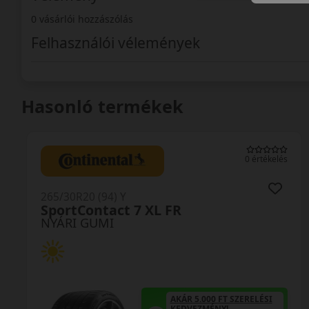
0 vásárlói hozzászólás
Felhasználói vélemények
Hasonló termékek
s
0 értékelés
265/30R20 (94) Y
SP Sport Maxx GT XL RO1
NYÁRI GUMI