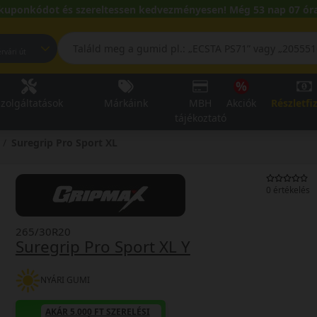
kuponkódot és szereltessen kedvezményesen! Még 53 nap 07 óra
pest, Fehérvári út
zolgáltatások
Márkáink
MBH
Akciók
Részletfi
tájékoztató
Suregrip Pro Sport XL
0 értékelés
265/30R20
Suregrip Pro Sport XL Y
NYÁRI GUMI
AKÁR 5.000 FT SZERELÉSI