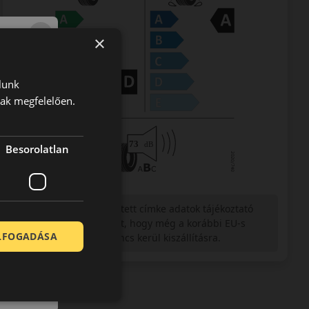
×
lunk
nak megfelelően.
Besorolatlan
Figyelem a feltüntetett címke adatok tájékoztató
jellegűek. Előfordulhat, hogy még a korábbi EU-s
ELFOGADÁSA
címkével ellátott abroncs kerül kiszállításra.