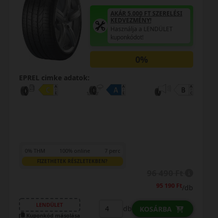
Használja a LENDÜLET
kuponkódot!
0%
EPREL cimke adatok:
0% THM
100% online
7 perc
FIZETHETEK RÉSZLETEKBEN?
71 290 Ft
/db
LENDÜLET
db
KOSÁRBA
Kuponkód másolása