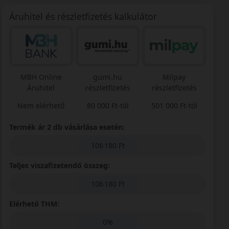
Áruhitel és részletfizetés kalkulátor
MBH Online
gumi.hu
Milpay
Áruhitel
részletfizetés
részletfizetés
Nem elérhető
80 000 Ft-tól
501 000 Ft-tól
Termék ár 2 db vásárlása esetén:
106 180 Ft
Teljes viszafizetendő összeg:
106 180 Ft
Elérhető THM:
0%