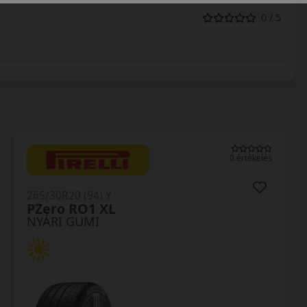
0 / 5
0 értékelés
265/30R20 (94) Y
Proxes Sport 2 XL
NYÁRI GUMI
AKÁR 5.000 FT SZERELÉSI
KEDVEZMÉNY!