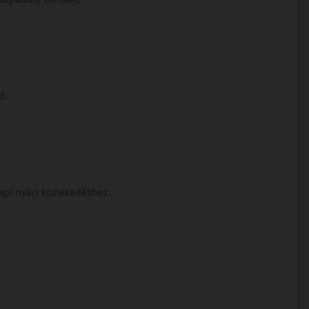
jt.
api nyári közlekedéshez.