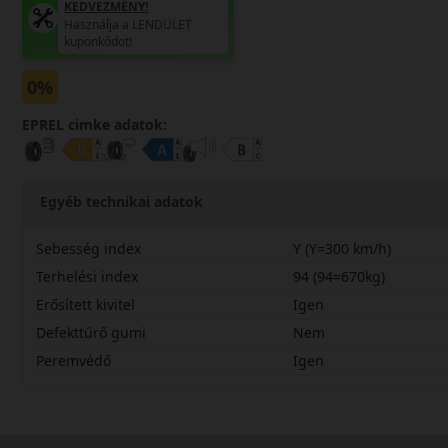
KEDVEZMÉNY!
Használja a LENDÜLET
kuponkódot!
0%
EPREL cimke adatok:
Egyéb technikai adatok
Sebesség index
Y (Y=300 km/h)
Terhelési index
94 (94=670kg)
Erősített kivitel
Igen
Defekttűrő gumi
Nem
Peremvédő
Igen
26530R20YSGPSX