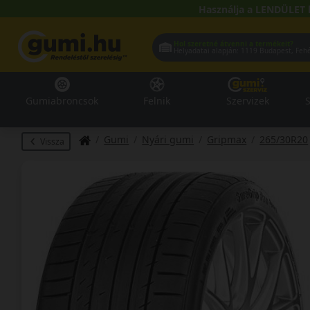
Használja a LENDÜLET 
Hol szeretné átvenni a termékeit?
Helyadatai alapján:
1119 Buda
Gumiabroncsok
Felnik
Szervizek
S
Gumi
Nyári gumi
Gripmax
265/30R20
Vissza