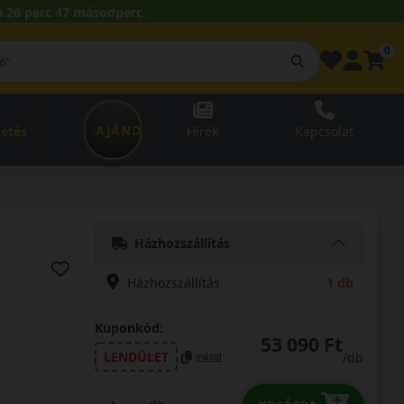
 26 perc 46 másodperc.
0
AJÁNDÉKUTALVÁNY
zetés
Hírek
Kapcsolat
Házhozszállítás
Házhozszállítás
1 db
Kuponkód:
53 090 Ft
LENDÜLET
/db
másol