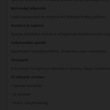
Biztonsági jellemzők
Stabil kanyarvétel és megbízható fékteljesítmény jellemzi.
Komfort és zajszint
Sportos beállítása mellett is elfogadható komfortszintet nyú
Felhasználási ajánlás
Sportosabb személyautókhoz, dinamikus nyári vezetéshez.
Összegzés
A SureGrip Pro Sport jó választás a sportos, mégis mindenn
Fő előnyök röviden:
• Sportos kialakítás
• Jó tapadás
• Precíz irányíthatóság