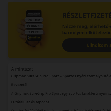
RÉSZLETFIZET
Nézze meg, elérhető-e
bármilyen elköteleződ
Elindítom a
A mintázat
Gripmax SureGrip Pro Sport – Sportos nyári személyautó-
Bevezető
A Gripmax SureGrip Pro Sport egy sportos karakterű nyári 
Futófelület és tapadás
Sportos futófelületi mintázata pontos irányíthatóságot és jó