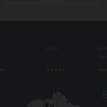
Laca
A b
-
Mind
ot.