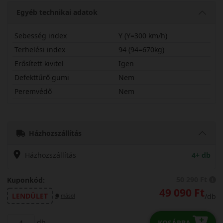
Egyéb technikai adatok
Sebesség index
Y (Y=300 km/h)
Terhelési index
94 (94=670kg)
Erősített kivitel
Igen
Defekttűrő gumi
Nem
Peremvédő
Nem
26530R20YAS2PLX
Házhozszállítás
Házhozszállítás
4+ db
50 290 Ft
Kuponkód:
49 090 Ft
LENDÜLET
/db
másol
db
KOSÁRBA