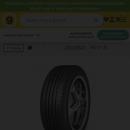
Használja a LENDÜLET kuponkódot és szereltessen kedvezményesen!
Még 53 nap 17 óra 43 perc 20 másodperc.
0
AUTÓSZERVIZ
GUMISZERVIZ
LEGKÖZELEBBI SZERVIZ
IDŐPONTFOGLALÁS
IDŐPONTFOGLALÁS
265/30R20
AS-2+ XL
Vissza