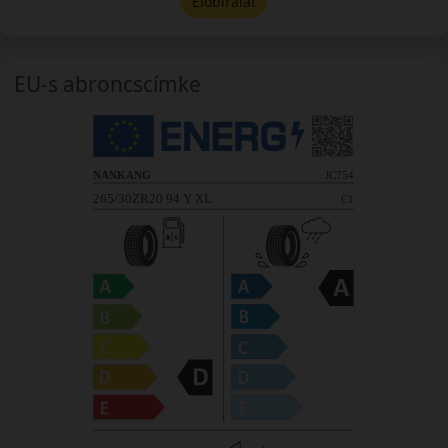
Előbírálat
EU-s abroncscímke