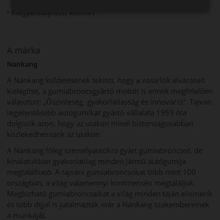
• Kiegyensúlyozott komfort
A márka
Nankang
A Nankang küldetésének tekinti, hogy a vásárlók elvárásait
kielégítse, a gumiabroncsgyártó mottót is ennek megfelelően
választott: „Őszinteség, gyakorlatiasság és innováció”. Tajvan
legjelentősebb autógumikat gyártó vállalata 1959 óta
dolgozik azon, hogy az utakon minél biztonságosabban
közlekedhessünk az utakon.
A Nankang főleg személyautókra gyárt gumiabroncsot, de
kínálatukban gyakorlatilag minden jármű autógumija
megtalálható. A tajvani gumiabroncsokat több mint 100
országban, a világ valamennyi kontinensén megtaláljuk.
Megbízható gumiabroncsaikat a világ minden táján elismerik
és több díjjal is jutalmazták már a Nankang szakembereinek
a munkáját.