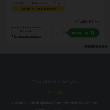
0% THM
100% online
7 perc
FIZETHETEK RÉSZLETEKBEN?
71 290 Ft
/db
LENDÜLET
db
KOSÁRBA
Kuponkód másolása
Vásárlói vélemények
97.76%
a vásárlók közül ajánlaná ismerősének ezt a boltot.
21659
vélemény alapján