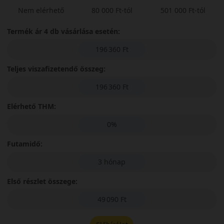
Nem elérhető
80 000 Ft-tól
501 000 Ft-tól
Termék ár 4 db vásárlása esetén:
196 360 Ft
Teljes viszafizetendő összeg:
196 360 Ft
Elérhető THM:
0%
Futamidő:
3 hónap
Első részlet összege:
49 090 Ft