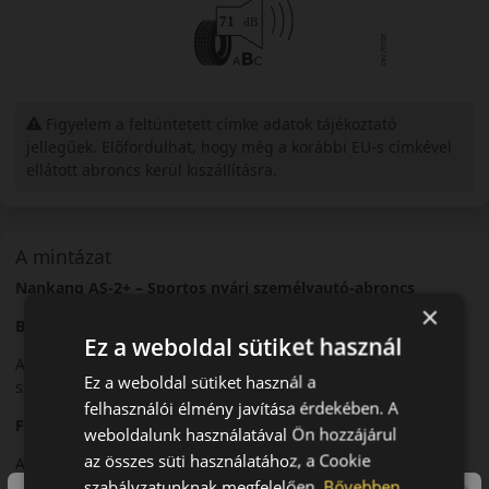
Figyelem a feltüntetett címke adatok tájékoztató
jellegűek. Előfordulhat, hogy még a korábbi EU-s címkével
ellátott abroncs kerül kiszállításra.
A mintázat
Nankang AS-2+ – Sportos nyári személyautó-abroncs
×
Bevezető
Ez a weboldal sütiket használ
A Nankang AS-2+ egy nyári sportabroncs, amelyet
Ez a weboldal sütiket használ a
személyautók dinamikus vezetéséhez fejlesztettek.
felhasználói élmény javítása érdekében. A
Futófelület és tapadás
weboldalunk használatával Ön hozzájárul
az összes süti használatához, a Cookie
Aszimmetrikus futófelületi mintázata stabil tapadást biztosít
szabályzatunknak megfelelően.
Bővebben
száraz és nedves útfelületen.