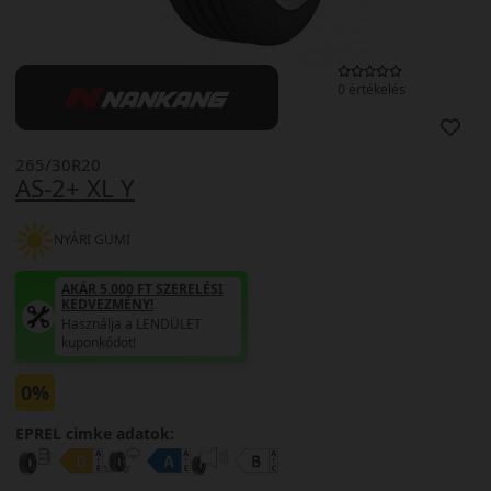
0 értékelés
265/30R20
AS-2+ XL Y
NYÁRI GUMI
AKÁR 5.000 FT SZERELÉSI
KEDVEZMÉNY!
Használja a LENDÜLET
kuponkódot!
0%
EPREL cimke adatok: