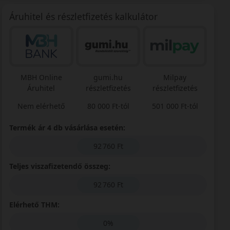
Áruhitel és részletfizetés kalkulátor
MBH Online
gumi.hu
Milpay
Áruhitel
részletfizetés
részletfizetés
Nem elérhető
80 000 Ft-tól
501 000 Ft-tól
Termék ár 4 db vásárlása esetén:
92 760 Ft
Teljes viszafizetendő összeg:
92 760 Ft
Elérhető THM:
0%