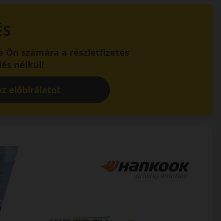
ÉS
 Ön számára a részletfizetés
és nélkül!
z előbírálatot