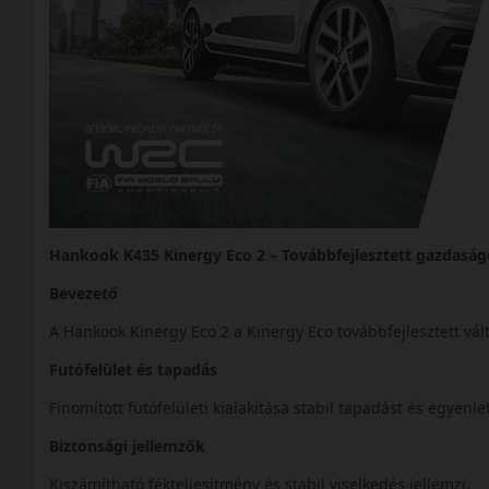
Hankook K435 Kinergy Eco 2 – Továbbfejlesztett gazdaság
Bevezető
A Hankook Kinergy Eco 2 a Kinergy Eco továbbfejlesztett vá
Futófelület és tapadás
Finomított futófelületi kialakítása stabil tapadást és egyenle
Biztonsági jellemzők
Kiszámítható fékteljesítmény és stabil viselkedés jellemzi.