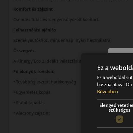
Komfort és zajszint
Csendes futás és kiegyensúlyozott komfort.
Felhasználási ajánlás
Személyautókhoz, mindennapi nyári használatra.
Összegzés
A Kinergy Eco 2 ideális választás a modern, takarékos nyári
Ez a webolda
Fő előnyök röviden:
Ez a weboldal süt
• Továbbfejlesztett hatékonyság
használatával Ön 
Bővebben
• Egyenletes kopás
• Stabil tapadás
Elengedhetetle
szükséges
• Alacsony zajszint