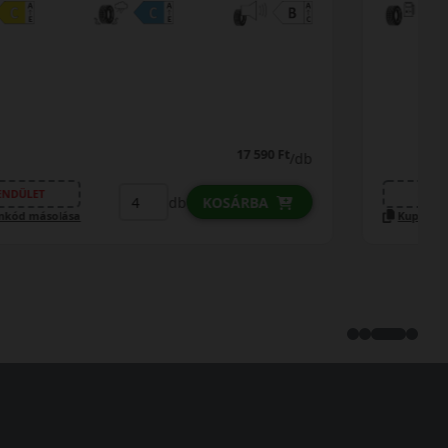
0% THM
100% online
7 perc
FIZETHETEK RÉSZLETEKBEN?
22 290 Ft
20 990 Ft
/db
LENDÜLET
db
KOSÁRBA
Kuponkód másolása