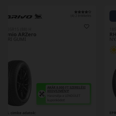
0 értékelés
185/65R15 (88) H
OK61
NYÁRI GUMI
AKÁR 8.000 FT SZERELÉSI
KEDVEZMÉNY!
Használja a LENDÜLET
kuponkódot!
EPREL cimke adatok: