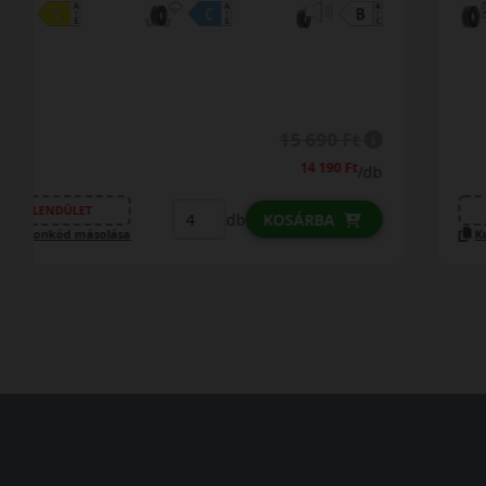
18 190 Ft
17 690 Ft
/db
LENDÜLET
db
KOSÁRBA
Kuponkód másolása