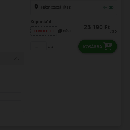
Házhozszállítás
4+ db
Kuponkód:
23 190 Ft
LENDÜLET
/db
másol
db
KOSÁRBA