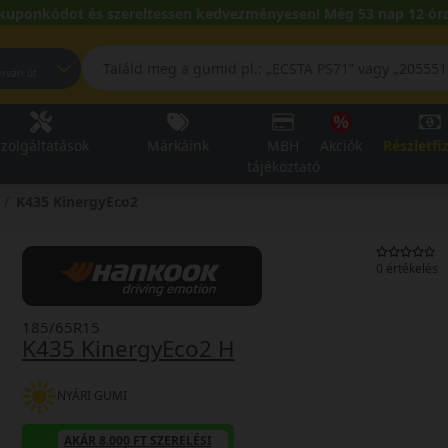
kuponkódot és szereltessen kedvezményesen! Még 53 nap 12 óra
pest, Fehérvári út
zolgáltatások
Márkáink
MBH
Akciók
Részletfi
tájékoztató
K435 KinergyEco2
0 értékelés
185/65R15
K435 KinergyEco2 H
NYÁRI GUMI
AKÁR 8.000 FT SZERELÉSI