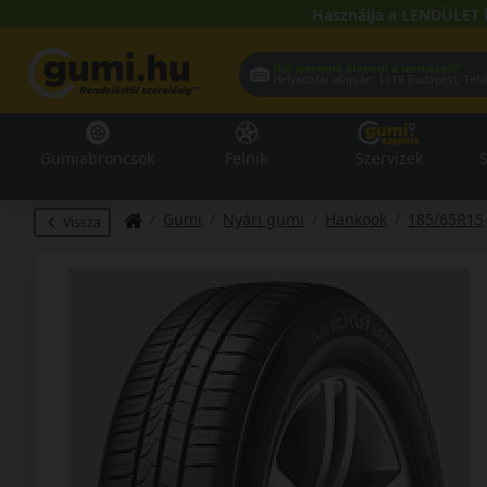
Használja a LENDÜLET 
Hol szeretné átvenni a termékeit?
Helyadatai alapján:
1119 Buda
Gumiabroncsok
Felnik
Szervizek
S
Gumi
Nyári gumi
Hankook
185/65R15
Vissza