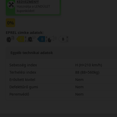
KEDVEZMÉNY!
Használja a LENDÜLET
kuponkódot!
0%
EPREL cimke adatok:
Egyéb technikai adatok
Sebesség index
H (H=210 km/h)
Terhelési index
88 (88=560kg)
Erősített kivitel
Nem
Defekttűrő gumi
Nem
Peremvédő
Nem
18565R15HK435K