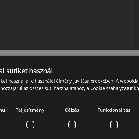
 közlekedéshez.
l sütiket használ
iket használ a felhasználói élmény javítása érdekében. A webolda
hozzájárul az összes süti használatához, a Cookie szabályzatunk
nül
Teljesítmény
Célzás
Funkcionalitás