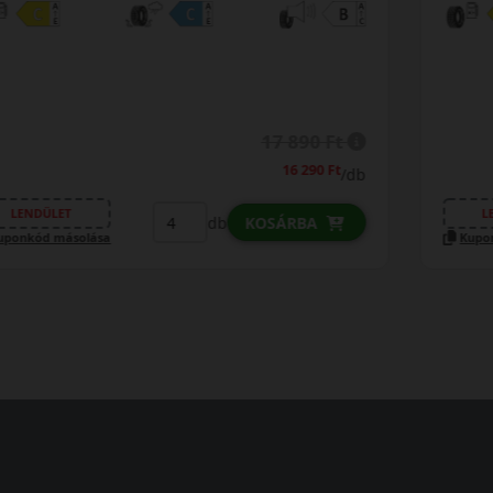
19 690 Ft
/db
LENDÜLET
db
KOSÁRBA
Kuponkód másolása