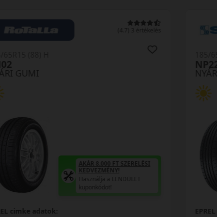
(5) 3 értékelés
185/65R15 (88) H
N-Blue HD Plus
NYÁRI GUMI
AKÁR 8.000 FT SZERELÉSI
KEDVEZMÉNY!
Használja a LENDÜLET
kuponkódot!
EPREL cimke adatok: