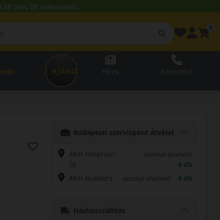
 28 perc 27 másodperc.
0
AJÁNDÉKUTALVÁNY
zetés
Hírek
Kapcsolat
Budapesti szervizpont átvétel
AKH Fehérvári
azonnal átvehető:
út
4 db
AKH Budaörs
4 db
azonnal átvehető:
Házhozszállítás