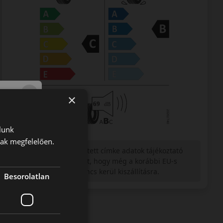
×
lunk
nak megfelelően.
Figyelem a feltüntetett címke adatok tájékoztató
jellegűek. Előfordulhat, hogy még a korábbi EU-s
címkével ellátott abroncs kerül kiszállításra.
Besorolatlan