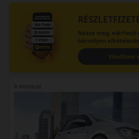
RÉSZLETFIZET
Nézze meg, elérhető-e
bármilyen elköteleződ
Elindítom a
A mintázat