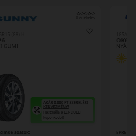
0 értékelés
185/65R15 (88) H
N-blue S
NYÁRI GUMI
AKÁR 8.000 FT SZERELÉSI
KEDVEZMÉNY!
Használja a LENDÜLET
kuponkódot!
0%
EPREL cimke adatok: