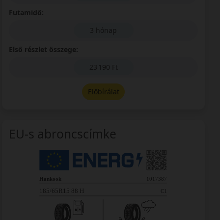
Futamidő:
3 hónap
Első részlet összege:
23 190 Ft
Előbírálat
EU-s abroncscímke