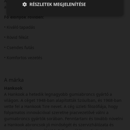
A Ventus Prime 3 megbízható választás a modern nyári
RÉSZLETEK MEGJELENÍTÉSE
autózáshoz.
Fő előnyök röviden:
• Kiváló tapadás
• Rövid fékút
• Csendes futás
• Komfortos vezetés
A márka
Hankook
A Hankook a hetedik legnagyobb gumiabroncs gyártó a
világon. A céget 1948-ban alapították Szöulban, és 1968-ban
vette fel a Hankook Tire nevet. A cég üzleti filozófiája, hogy
folyamatos innovációval szeretne piacvezetővé válni a
gumiabroncs gyártók sorában. Fenntartani és tovább növelni
a Hankook abroncsok jó minőségét és szervizhálózata és