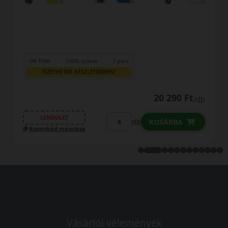
15 290 Ft
13 890 Ft
/d
LENDÜLET
db
KOSÁRBA
t
/db
Kuponkód másolása
Vásárlói vélemények