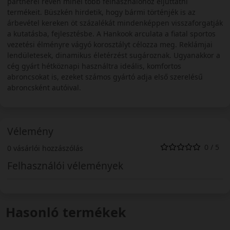
partnerei révén minél több felhasználóhoz eljuttatni
termékeit. Büszkén hirdetik, hogy bármi történjék is az
árbevétel kereken öt százalékát mindenképpen visszaforgatják
a kutatásba, fejlesztésbe. A Hankook arculata a fiatal sportos
vezetési élményre vágyó korosztályt célozza meg. Reklámjai
lendületesek, dinamikus életérzést sugároznak. Ugyanakkor a
cég gyárt hétköznapi használtra ideális, komfortos
abroncsokat is, ezeket számos gyártó adja első szerelésű
abroncsként autóival.
Vélemény
0 / 5
0 vásárlói hozzászólás
Felhasználói vélemények
Hasonló termékek