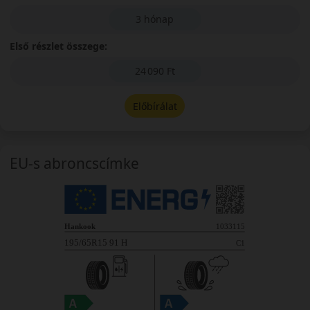
3 hónap
Első részlet összege:
24 090 Ft
Előbírálat
EU-s abroncscímke