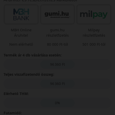
MBH Online
gumi.hu
Milpay
Áruhitel
részletfizetés
részletfizetés
Nem elérhető
80 000 Ft-tól
501 000 Ft-tól
Termék ár 4 db vásárlása esetén:
96 360 Ft
Teljes viszafizetendő összeg:
96 360 Ft
Elérhető THM:
0%
Futamidő: