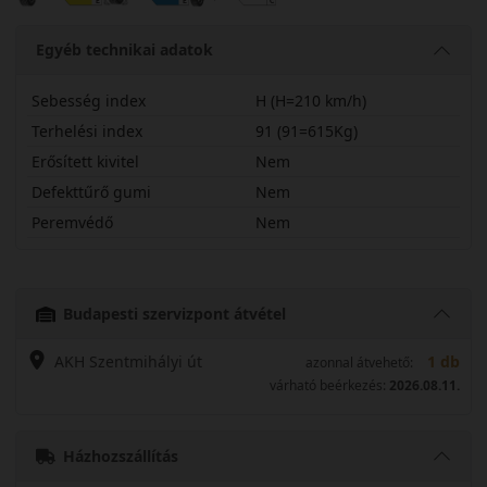
Egyéb technikai adatok
Sebesség index
H (H=210 km/h)
Terhelési index
91 (91=615Kg)
Erősített kivitel
Nem
Defekttűrő gumi
Nem
Peremvédő
Nem
19565R15HK25
Budapesti szervizpont átvétel
AKH Szentmihályi út
1 db
azonnal átvehető:
várható beérkezés:
2026.08.11.
Házhozszállítás