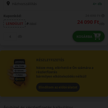
Házhozszállítás
4+ db
24 690 Ft
Kuponkód:
24 090 Ft
LENDÜLET
/db
másol
db
KOSÁRBA
RÉSZLETFIZETÉS
Nézze meg, elérhető-e Ön számára a
részletfizetés
bármilyen elköteleződés nélkül!
Elindítom az előbírálatot
Áruhitel és részletfizetés kalkulátor