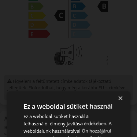
Figyelem a feltüntetett címke adatok tájékoztató
jellegűek. Előfordulhat, hogy még a korábbi EU-s címkével
ellátott abroncs kerül kiszállításra.
×
Ez a weboldal sütiket használ
Ez a weboldal sütiket használ a
A mintázat
felhasználói élmény javítása érdekében. A
Hankook K125 Ventus Prime 3 – Modern, komfortos nyári
weboldalunk használatával Ön hozzájárul
személyautó-abroncs