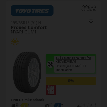
kelés
0 értékelé
195/65R15 (91) H
H12 RXMotion
NYÁRI GUMI
I
AKÁR 8.000 FT SZERELÉSI
KEDVEZMÉNY!
Használja a LENDÜLET
kuponkódot!
EPREL cimke adatok: