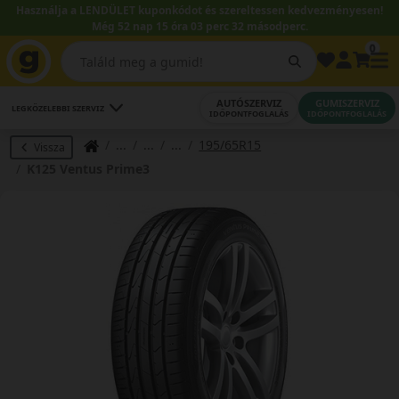
Használja a LENDÜLET kuponkódot és szereltessen kedvezményesen!
Még 52 nap 15 óra 03 perc 32 másodperc.
0
AUTÓSZERVIZ
GUMISZERVIZ
LEGKÖZELEBBI SZERVIZ
IDŐPONTFOGLALÁS
IDŐPONTFOGLALÁS
195/65R15
Vissza
K125 Ventus Prime3