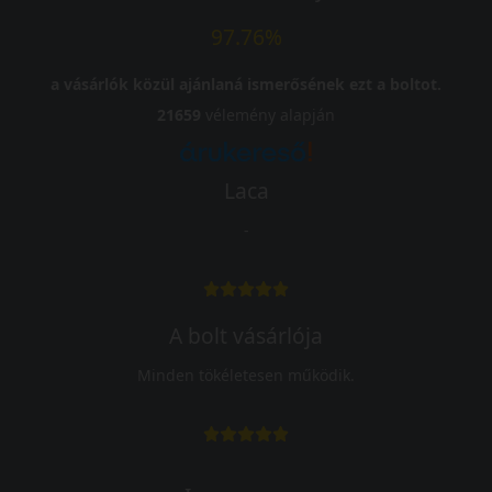
97.76%
a vásárlók közül ajánlaná ismerősének ezt a boltot.
21659
vélemény alapján
Laca
-
A bolt vásárlója
Minden tökéletesen működik.