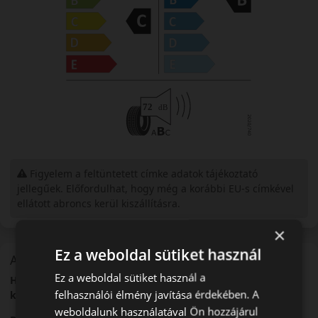
Figyelem a feltüntetett címke adatok tájékoztató
jellegűek. Előfordulhat, hogy még a korábbi EU-s címkével
ellátott abroncs kerül kiszállításra.
×
Ez a weboldal sütiket használ
A mintázat
Ez a weboldal sütiket használ a
Hankook RA18 Vantra LT – Strapabíró nyári abroncs
felhasználói élmény javítása érdekében. A
kisteherautókhoz
weboldalunk használatával Ön hozzájárul