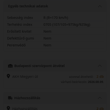
Egyéb technikai adatok
Sebesség index
R (R=170 km/h)
Terhelési index
0705 (107/105=975kg/925kg)
Erősített kivitel
Nem
Defekttűrő gumi
Nem
Peremvédő
Nem
19575R16CRRAX18
Budapesti szervizpont átvétel
AKH Megyeri út
2 db
azonnal átvehető:
várható beérkezés:
2026.08.09.
Házhozszállítás
Házhozszállítás
2 db