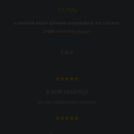
97.76%
a vásárlók közül ajánlaná ismerősének ezt a boltot.
21659
vélemény alapján
Laca
-
A bolt vásárlója
Minden tökéletesen működik.