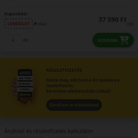
Kuponkód:
37 590 Ft
LENDÜLET
/db
másol
db
KOSÁRBA
RÉSZLETFIZETÉS
Nézze meg, elérhető-e Ön számára a
részletfizetés
bármilyen elköteleződés nélkül!
Elindítom az előbírálatot
Áruhitel és részletfizetés kalkulátor