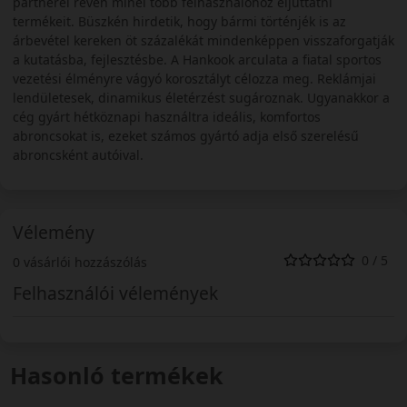
partnerei révén minél több felhasználóhoz eljuttatni
termékeit. Büszkén hirdetik, hogy bármi történjék is az
árbevétel kereken öt százalékát mindenképpen visszaforgatják
a kutatásba, fejlesztésbe. A Hankook arculata a fiatal sportos
vezetési élményre vágyó korosztályt célozza meg. Reklámjai
lendületesek, dinamikus életérzést sugároznak. Ugyanakkor a
cég gyárt hétköznapi használtra ideális, komfortos
abroncsokat is, ezeket számos gyártó adja első szerelésű
abroncsként autóival.
Vélemény
0 / 5
0 vásárlói hozzászólás
Felhasználói vélemények
Hasonló termékek