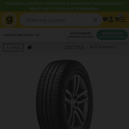
Használja a LENDÜLET kuponkódot és szereltessen kedvezményesen!
Még 52 nap 17 óra 42 perc 58 másodperc.
0
AUTÓSZERVIZ
GUMISZERVIZ
LEGKÖZELEBBI SZERVIZ
IDŐPONTFOGLALÁS
IDŐPONTFOGLALÁS
195/75R16
A18 VantraLT
Vissza