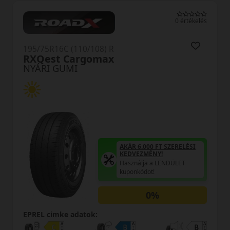
0 értékelés
5/75R16C (110/108) R
195/7
XQest Cargomax
Vani
YÁRI GUMI
NYÁ
AKÁR 6.000 FT SZERELÉSI
KEDVEZMÉNY!
Használja a LENDÜLET
kuponkódot!
0%
REL cimke adatok:
EPREL