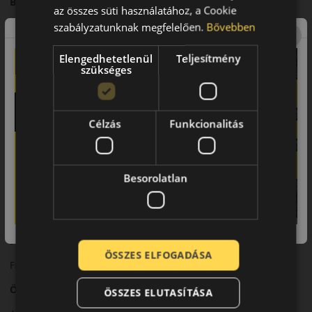
Bevezető
az összes süti használatához, a Cookie
A Hankook Vantra LT egy nyári abroncs, amelyet kifejezetten
szabályzatunknak megfelelően.
Bővebben
kisteherautók és furgonok számára fejlesztettek.
Elengedhetetlenül
Teljesítmény
Futófelület és tapadás
szükséges
Megerősített futófelülete nagy terhelés mellett is stabil
tapadást biztosít.
Célzás
Funkcionalitás
Biztonsági jellemzők
Megbízható fékteljesítmény és stabil irányíthatóság jellemzi
munkakörnyezetben is.
Besorolatlan
Komfort és zajszint
A kategóriához mérten kiegyensúlyozott zajszintet kínál.
Felhasználási ajánlás
ÖSSZES ELFOGADÁSA
Furgonokhoz és kisteherautókhoz, nyári áruszállításra.
Összegzés
ÖSSZES ELUTASÍTÁSA