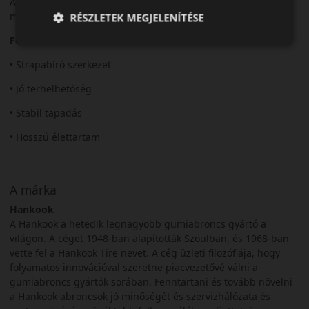
A Vantra LT ideális választás a tartós és megbízható nyári
munkavégzéshez.
RÉSZLETEK MEGJELENÍTÉSE
Fő előnyök röviden:
• Strapabíró szerkezet
• Jó terhelhetőség
• Stabil tapadás
• Hosszú élettartam
A márka
Hankook
A Hankook a hetedik legnagyobb gumiabroncs gyártó a
világon. A céget 1948-ban alapították Szöulban, és 1968-ban
vette fel a Hankook Tire nevet. A cég üzleti filozófiája, hogy
folyamatos innovációval szeretne piacvezetővé válni a
gumiabroncs gyártók sorában. Fenntartani és tovább növelni
a Hankook abroncsok jó minőségét és szervizhálózata és