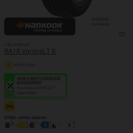
0 értékelés
195/75R16C
RA18 VantraLT R
NYÁRI GUMI
AKÁR 6.000 FT SZERELÉSI
KEDVEZMÉNY!
Használja a LENDÜLET
kuponkódot!
0%
EPREL cimke adatok: