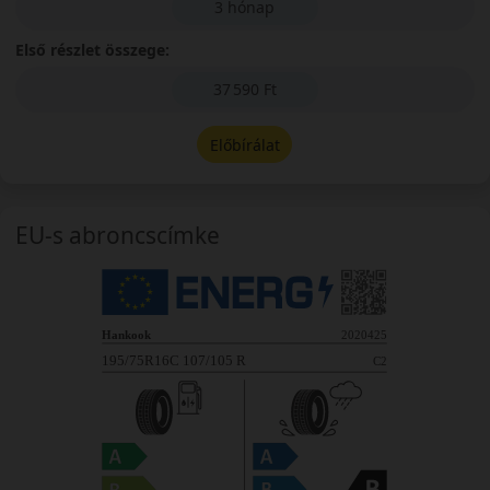
3 hónap
Első részlet összege:
37 590 Ft
Előbírálat
EU-s abroncscímke