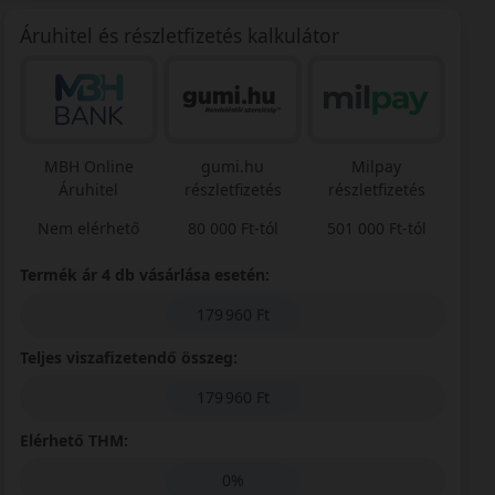
Áruhitel és részletfizetés kalkulátor
MBH Online
gumi.hu
Milpay
Áruhitel
részletfizetés
részletfizetés
Nem elérhető
80 000 Ft-tól
501 000 Ft-tól
Termék ár 4 db vásárlása esetén:
179 960 Ft
Teljes viszafizetendő összeg:
179 960 Ft
Elérhető THM:
0%