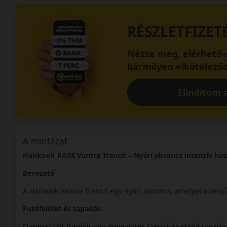
RÉSZLETFIZET
Nézze meg, elérhető-e
bármilyen elköteleződ
Elindítom a
A mintázat
Hankook RA58 Vantra Transit – Nyári abroncs intenzív ha
Bevezető
A Hankook Vantra Transit egy nyári abroncs, amelyet intenzí
Futófelület és tapadás
Optimalizált futófelülete egyenletes kopást és stabil tapadás