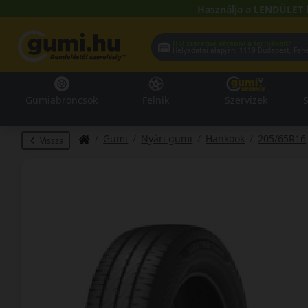
Használja a LENDÜLET 
Hol szeretné átvenni a termékeit?
Helyadatai alapján:
1119 Buda
Gumiabroncsok
Felnik
Szervizek
S
Gumi
Nyári gumi
Hankook
205/65R16
Vissza