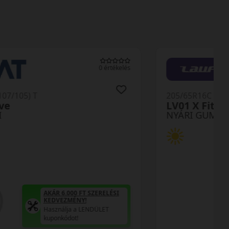
0 értékelés
205/65R16C (107/105) T
KC53 Portran
NYÁRI GUMI
AKÁR 6.000 FT SZERELÉSI
KEDVEZMÉNY!
Használja a LENDÜLET
kuponkódot!