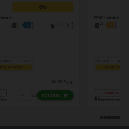
0%
EPREL cimke adatok:
0% THM
100% online
7 perc
FIZETHETEK RÉSZLETEKBEN?
36 890 Ft
/db
LENDÜLET
db
KOSÁRBA
Kuponkód másolása