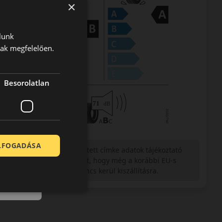
×
lunk
nak megfelelően.
Besorolatlan
ELFOGADÁSA
Figyelem a feltüntetett címke adatok tájékoztató
jellegűek. Előfordulhat, hogy még a korábbi EU-s
címkével ellátott abroncs kerül kiszállításra.