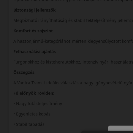
Biztonsági jellemzők
Megbízható irányíthatóság és stabil fékteljesítmény jellemz
Komfort és zajszint
A haszonjármű-kategóriához mérten kiegyensúlyozott komf
Felhasználási ajánlás
Furgonokhoz és kisteherautókhoz, intenzív nyári használatr
Összegzés
A Vantra Transit ideális választás a nagy igénybevételű ny
Fő előnyök röviden:
• Nagy futásteljesítmény
• Egyenletes kopás
• Stabil tapadás