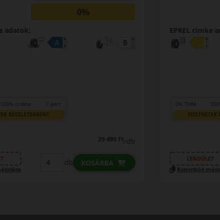
kuponkódot!
EPREL cimke adatok:
35 890 Ft
/db
LENDÜLET
db
KOSÁRBA
Kuponkód másolása