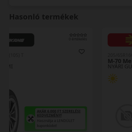
Hasonló termékek
0 értékelés
205/65R16C (107/105) T
LV01 X Fit VAN
NYÁRI GUMI
AKÁR 6.000 FT SZERELÉSI
KEDVEZMÉNY!
Használja a LENDÜLET
kuponkódot!