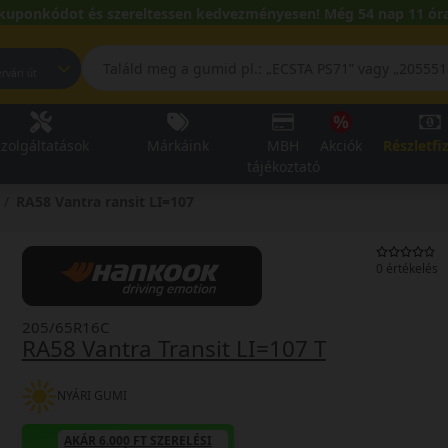
kuponkódot és szereltessen kedvezményesen! Még 54 nap 11 óra
pest, Fehérvári út
zolgáltatások
Márkáink
MBH
Akciók
Részletfi
tájékoztató
RA58 Vantra ransit LI=107
0 értékelés
205/65R16C
RA58 Vantra Transit LI=107 T
NYÁRI GUMI
AKÁR 6.000 FT SZERELÉSI