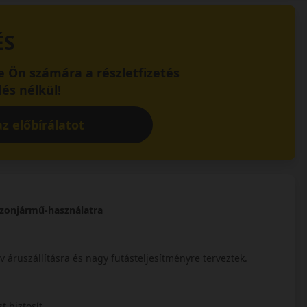
ÉS
 Ön számára a részletfizetés
és nélkül!
z előbírálatot
szonjármű-használatra
v áruszállításra és nagy futásteljesítményre terveztek.
t biztosít.