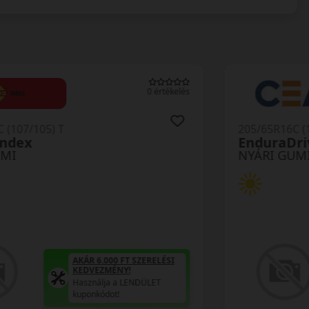
0 értékelés
205/65R16C (107) T
Roadian CT8
NYÁRI GUMI
AKÁR 6.000 FT SZERELÉSI
KEDVEZMÉNY!
Használja a LENDÜLET