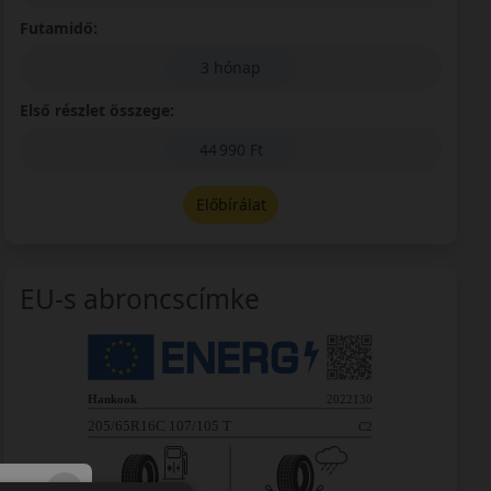
Futamidő:
3 hónap
Első részlet összege:
44 990 Ft
Előbírálat
EU-s abroncscímke