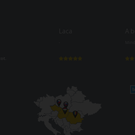
Laca
A b
-
Mind
ot.