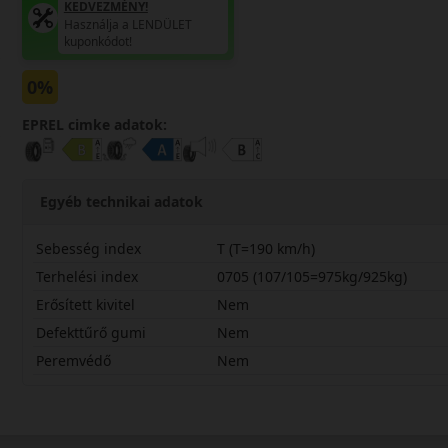
KEDVEZMÉNY!
Használja a LENDÜLET
kuponkódot!
0%
EPREL cimke adatok:
Egyéb technikai adatok
Sebesség index
T (T=190 km/h)
Terhelési index
0705 (107/105=975kg/925kg)
Erősített kivitel
Nem
Defekttűrő gumi
Nem
Peremvédő
Nem
20565R16CTRA58L