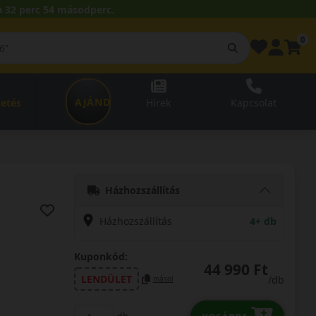
 32 perc 53 másodperc.
0
AJÁNDÉKUTALVÁNY
zetés
Hírek
Kapcsolat
Házhozszállítás
Házhozszállítás
4+ db
Kuponkód:
44 990 Ft
LENDÜLET
/db
másol