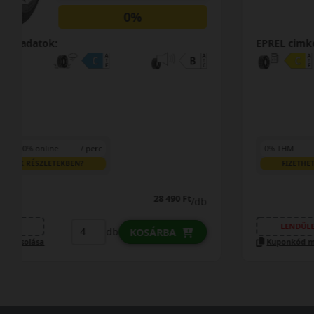
0%
EPREL cimke adatok:
0% THM
100% online
7 perc
FIZETHETEK RÉSZLETEKBEN?
35 490 Ft
/db
LENDÜLET
db
KOSÁRBA
Kuponkód másolása