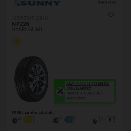
(5) 3 értékelés
185/65R15 (88) H
N-Blue HD Plus
NYÁRI GUMI
AKÁR 8.000 FT SZERELÉSI
KEDVEZMÉNY!
Használja a LENDÜLET
kuponkódot!
EPREL cimke adatok: