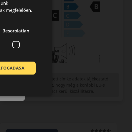
lunk
nak megfelelően.
Besorolatlan
ELFOGADÁSA
Figyelem a feltüntetett címke adatok tájékoztató
jellegűek. Előfordulhat, hogy még a korábbi EU-s
címkével ellátott abroncs kerül kiszállításra.