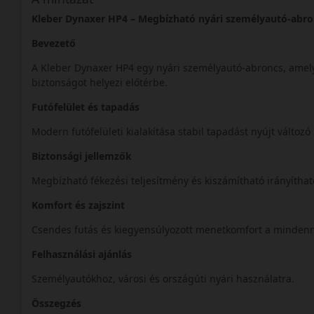
Kleber Dynaxer HP4 – Megbízható nyári személyautó-abro
Bevezető
A Kleber Dynaxer HP4 egy nyári személyautó-abroncs, amely
biztonságot helyezi előtérbe.
Futófelület és tapadás
Modern futófelületi kialakítása stabil tapadást nyújt változó
Biztonsági jellemzők
Megbízható fékezési teljesítmény és kiszámítható irányíthat
Komfort és zajszint
Csendes futás és kiegyensúlyozott menetkomfort a mindenn
Felhasználási ajánlás
Személyautókhoz, városi és országúti nyári használatra.
Összegzés