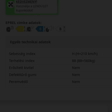
KEDVEZMÉNY!
Használja a LENDÜLET
kuponkódot!
EPREL cimke adatok:
Egyéb technikai adatok
Sebesség index
H (H=210 km/h)
Terhelési index
88 (88=560kg)
Erősített kivitel
Nem
Defekttűrő gumi
Nem
Peremvédő
Nem
18565R15HDHP4