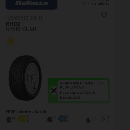
0 értékelés
185/65R15 (88) H
HS52 Ecsta
NYÁRI GUMI
AKÁR 8.000 FT SZERELÉSI
KEDVEZMÉNY!
Használja a LENDÜLET
kuponkódot!
0%
EPREL cimke adatok: