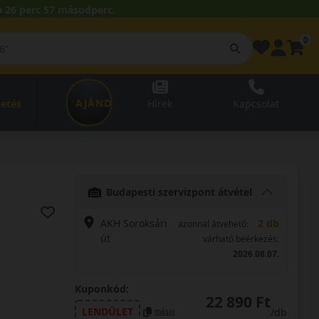
 26 perc 56 másodperc.
0
AJÁNDÉKUTALVÁNY
zetés
Hírek
Kapcsolat
Budapesti szervizpont átvétel
AKH Soroksári
2 db
azonnal átvehető:
út
várható beérkezés:
2026.08.07.
Kuponkód:
22 890 Ft
LENDÜLET
/db
másol