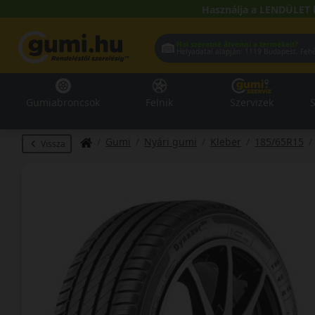
Használja a LENDÜLET 
Hol szeretné átvenni a termékeit?
Helyadatai alapján:
1119 Buda
Gumiabroncsok
Felnik
Szervizek
S
Gumi
Nyári gumi
Kleber
185/65R15
Vissza