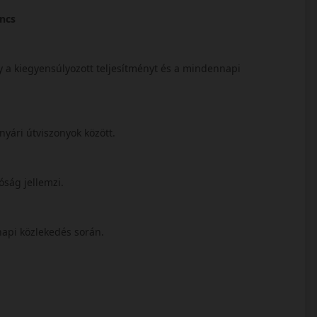
ncs
 a kiegyensúlyozott teljesítményt és a mindennapi
 nyári útviszonyok között.
óság jellemzi.
api közlekedés során.