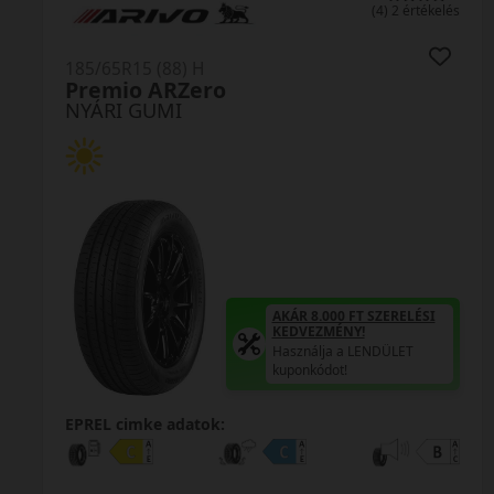
0 értékelés
185/65R15 (88) H
OK61
NYÁRI GUMI
AKÁR 8.000 FT SZERELÉSI
KEDVEZMÉNY!
Használja a LENDÜLET
kuponkódot!
EPREL cimke adatok: