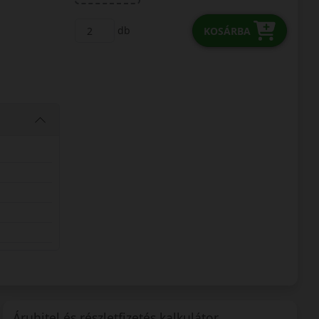
db
KOSÁRBA
Áruhitel és részletfizetés kalkulátor