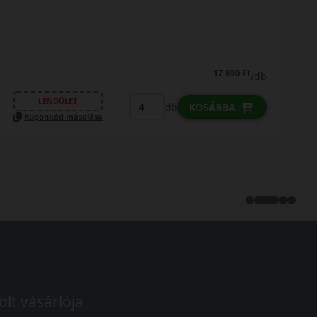
0% THM
100% online
7 perc
FIZETHETEK RÉSZLETEKBEN?
21 690 Ft
21 290 Ft
/db
LENDÜLET
db
KOSÁRBA
Kuponkód másolása
olt vásárlója