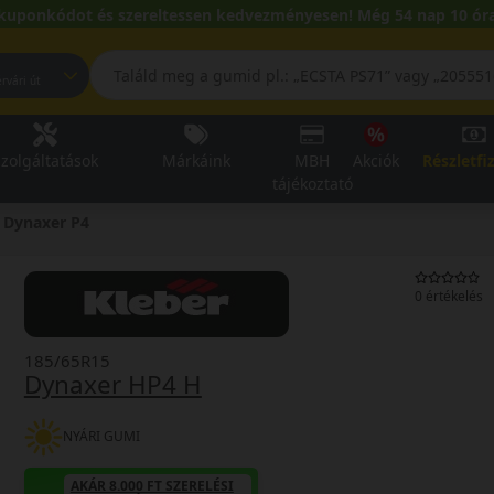
kuponkódot és szereltessen kedvezményesen! Még 54 nap 10 óra
pest, Fehérvári út
zolgáltatások
Márkáink
MBH
Akciók
Részletfi
tájékoztató
Dynaxer P4
0 értékelés
185/65R15
Dynaxer HP4 H
NYÁRI GUMI
AKÁR 8.000 FT SZERELÉSI