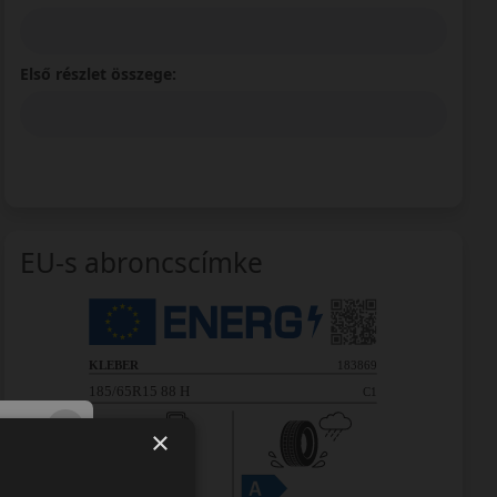
Első részlet összege:
EU-s abroncscímke
×