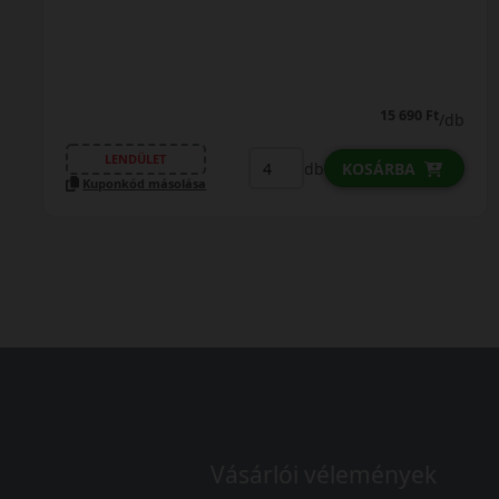
18 190 Ft
/db
LENDÜLET
db
KOSÁRBA
Kuponkód másolása
Vásárlói vélemények