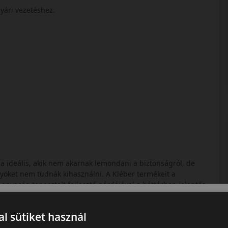
yári vezetéshez.
a ideális, akik nem akarnak lemondani a biztonságról, de
yöket nem tudnák kihasználni. A Kléber termékeit a
anyacég tapasztalt fejlesztő gárdájával a háttérben jelentős
it megfizethető áron kínálni. Remek választás a legtöbb
l sütiket használ