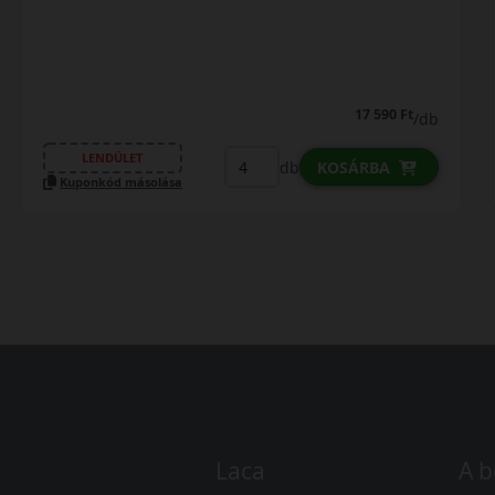
19 690 Ft
/db
LENDÜLET
db
KOSÁRBA
Kuponkód másolása
Laca
A b