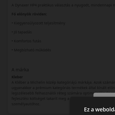
A Dynaxer HP4 praktikus választás a nyugodt, mindennapi n
Fő előnyök röviden:
• Kiegyensúlyozott teljesítmény
• Jó tapadás
• Komfortos futás
• Megbízható működés
A márka
Kleber
A Kléber a Michelin közép kategóriájú márkája. Azok számár
ugyanakkor a prémium kategóriás termékek által kínált előn
legszélesebb felhasználói réteg számára optimalizálja és az 
fejlesztési költséget takarít meg a Kléber így tudja terméke
személyautóhoz.
Ez a webolda