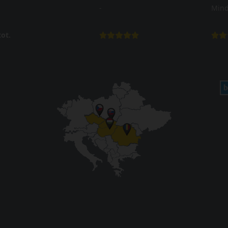
-
Mind
ot.