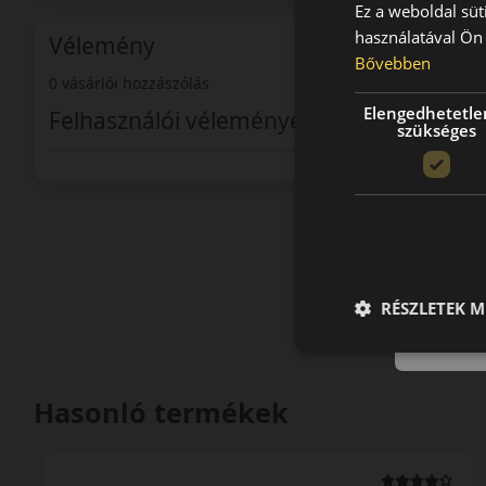
Ez a weboldal süt
használatával Ön 
Vélemény
Bővebben
0 vásárlói hozzászólás
Elengedhetetle
Felhasználói vélemények
szükséges
RÉSZLETEK M
Hasonló termékek