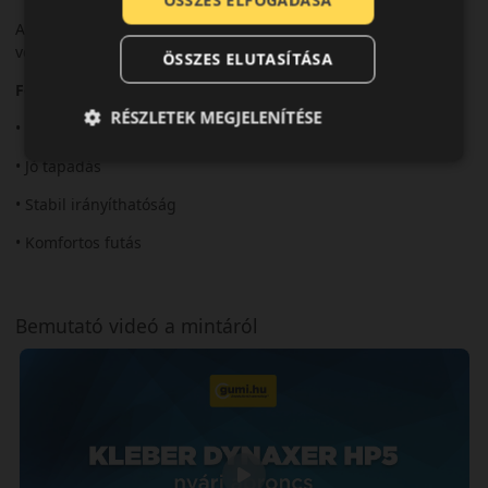
ÖSSZES ELFOGADÁSA
A Dynaxer HP5 jó választás a modern, biztonságos nyári
vezetéshez.
ÖSSZES ELUTASÍTÁSA
Fő előnyök röviden:
RÉSZLETEK MEGJELENÍTÉSE
• Modern kialakítás
• Jó tapadás
• Stabil irányíthatóság
• Komfortos futás
Bemutató videó a mintáról