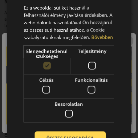
Bevezető
Ez a weboldal sütiket használ a
A Kleber Dynaxer HP5 egy modern nyári személyautó-abroncs,
felhasználói élmény javítása érdekében. A
amely a biztonságos közlekedést és a kiegyensúlyozott
weboldalunk használatával Ön hozzájárul
teljesítményt ötvözi.
az összes süti használatához, a Cookie
Futófelület és tapadás
szabályzatunknak megfelelően.
Bővebben
Fejlett futófelületi kialakítása jó tapadást biztosít száraz és
Elengedhetetlenül
Teljesítmény
nedves útfelületen is.
szükséges
Biztonsági jellemzők
Kiszámítható fékezés és stabil kanyarvétel jellemzi.
Célzás
Funkcionalitás
Komfort és zajszint
Csendes futás és kiegyensúlyozott menetkomfort hosszabb
utakon is.
Besorolatlan
Felhasználási ajánlás
Személyautókhoz, városi és országúti nyári használatra.
Összegzés