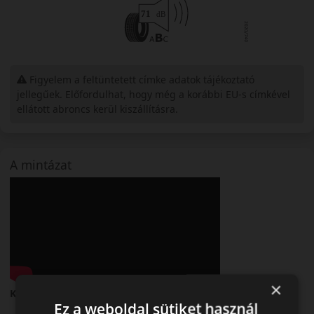
Figyelem a feltüntetett címke adatok tájékoztató
jellegűek. Előfordulhat, hogy még a korábbi EU-s címkével
ellátott abroncs kerül kiszállításra.
A mintázat
×
Kleber Dynaxer HP5 – Modern nyári személyautó-abroncs
Ez a weboldal sütiket használ