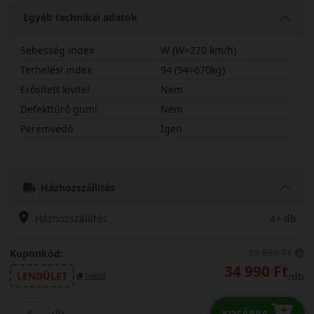
Egyéb technikai adatok
Sebesség index
W (W=270 km/h)
Terhelési index
94 (94=670kg)
Erősített kivitel
Nem
Defekttűrő gumi
Nem
Peremvédő
Igen
21555R17WDHP5
Házhozszállítás
Házhozszállítás
4+ db
35 590 Ft
Kuponkód:
34 990 Ft
LENDÜLET
/db
másol
db
KOSÁRBA