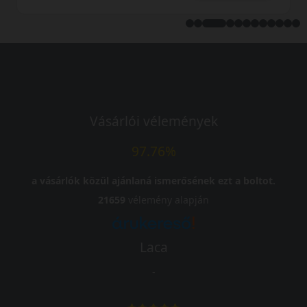
Vásárlói vélemények
97.76%
a vásárlók közül ajánlaná ismerősének ezt a boltot.
21659
vélemény alapján
Laca
-