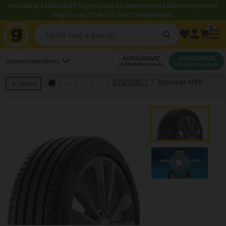
Használja a LENDÜLET kuponkódot és szereltessen kedvezményesen!
Még 52 nap 17 óra 37 perc 15 másodperc.
0
AUTÓSZERVIZ
GUMISZERVIZ
LEGKÖZELEBBI SZERVIZ
IDŐPONTFOGLALÁS
IDŐPONTFOGLALÁS
215/55R17
Dynaxer HP5
Vissza