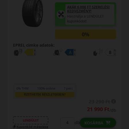
AKÁR 6.000 FT SZERELÉSI
KEDVEZMÉNY!
Használja a LENDÜLET
kuponkódot!
EPREL cimke adatok:
19 590 Ft
18 290 Ft
/db
LENDÜLET
db
KOSÁRBA
Kuponkód másolása