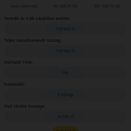
Nem elérhető
80 000 Ft-tól
501 000 Ft-tól
Termék ár 4 db vásárlása esetén:
139 960 Ft
Teljes viszafizetendő összeg:
139 960 Ft
Elérhető THM:
0%
Futamidő:
3 hónap
Első részlet összege:
34 990 Ft