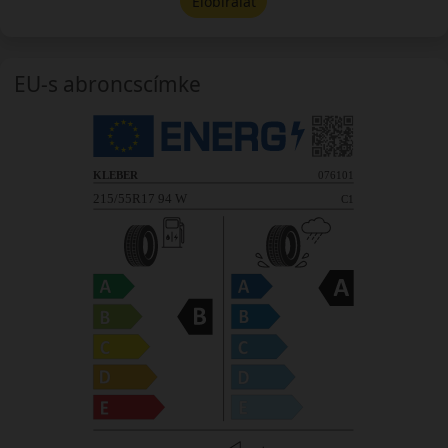
Előbírálat
EU-s abroncscímke