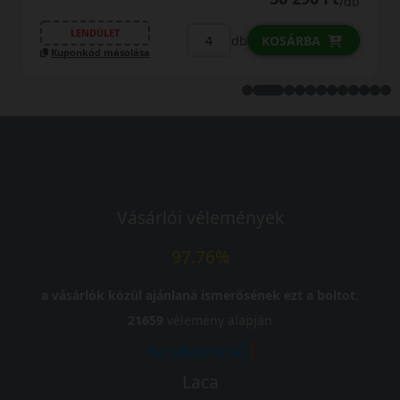
/db
LENDÜLET
db
KOSÁRBA
Kuponkód másolása
Vásárlói vélemények
97.76%
a vásárlók közül ajánlaná ismerősének ezt a boltot.
21659
vélemény alapján
Laca