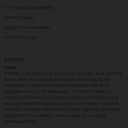
• SUV-specifikus kialakítás
• Stabil tapadás
• Megbízható viselkedés
• Komfortos futás
A márka
Kleber
A Kléber a Michelin közép kategóriájú márkája. Azok számára
ideális, akik nem akarnak lemondani a biztonságról, de
ugyanakkor a prémium kategóriás termékek által kínált
előnyöket nem tudnák kihasználni. A Kléber termékeit a
legszélesebb felhasználói réteg számára optimalizálja és az
anyacég tapasztalt fejlesztő gárdájával a háttérben jelentős
fejlesztési költséget takarít meg a Kléber így tudja termékeit
megfizethető áron kínálni. Remek választás a legtöbb
személyautóhoz.