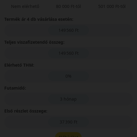
Nem elérhető
80 000 Ft-tól
501 000 Ft-tól
Termék ár 4 db vásárlása esetén:
149 560 Ft
Teljes viszafizetendő összeg:
149 560 Ft
Elérhető THM:
0%
Futamidő:
3 hónap
Első részlet összege:
37 390 Ft