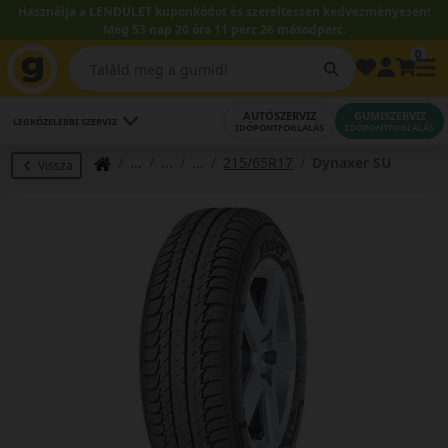
Használja a LENDÜLET kuponkódot és szereltessen kedvezményesen!
Még 53 nap 20 óra 11 perc 26 másodperc.
0
AUTÓSZERVIZ
GUMISZERVIZ
LEGKÖZELEBBI SZERVIZ
IDŐPONTFOGLALÁS
IDŐPONTFOGLALÁS
215/65R17
Dynaxer SU
Vissza