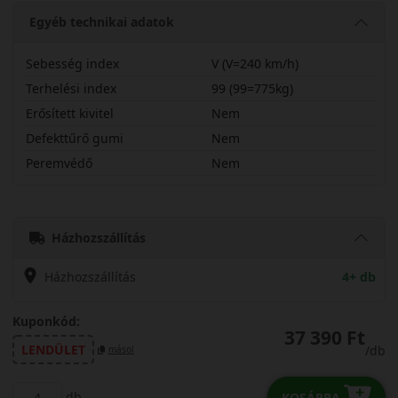
Egyéb technikai adatok
Sebesség index
V (V=240 km/h)
Terhelési index
99 (99=775kg)
Erősített kivitel
Nem
Defekttűrő gumi
Nem
Peremvédő
Nem
21565R17VDXS
Házhozszállítás
Házhozszállítás
4+ db
Kuponkód:
37 390 Ft
LENDÜLET
/db
másol
db
KOSÁRBA