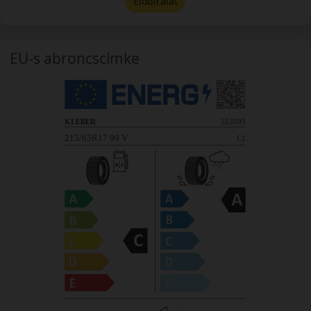
Előbírálat
EU-s abroncscímke