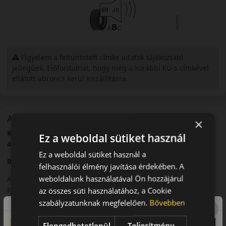
Figyelem a feltüntetett címke adatok tájékoztató
jellegűek. Előfordulhat, hogy még a korábbi EU-s címkével
ellátott abroncs kerül kiszállításra.
A mintázat
×
Kleber Dynaxer HP3 SUV – Kiegyensúlyozott nyári SUV-
Ez a weboldal sütiket használ
abroncs
Ez a weboldal sütiket használ a
Bevezető
felhasználói élmény javítása érdekében. A
weboldalunk használatával Ön hozzájárul
A Kleber Dynaxer HP3 SUV egy nyári SUV-abroncs, amelyet a
stabil közlekedés és a megbízható mindennapi használat
az összes süti használatához, a Cookie
szem előtt tartásával fejlesztettek.
szabályzatunknak megfelelően.
Bővebben
Futófelület és tapadás
Elengedhetetlenül
Teljesítmény