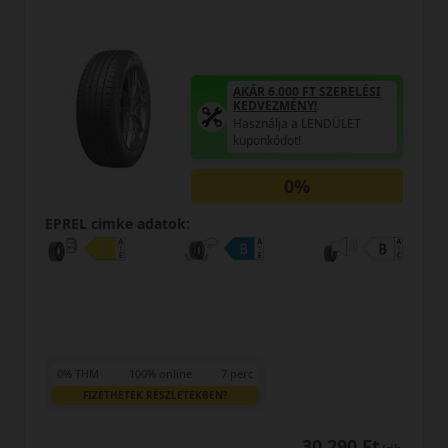
AKÁR 6.000 FT SZERELÉSI
KEDVEZMÉNY!
Használja a LENDÜLET
kuponkódot!
0%
EPREL cimke adatok:
0% THM
100% online
7 perc
FIZETHETEK RÉSZLETEKBEN?
30 890 Ft