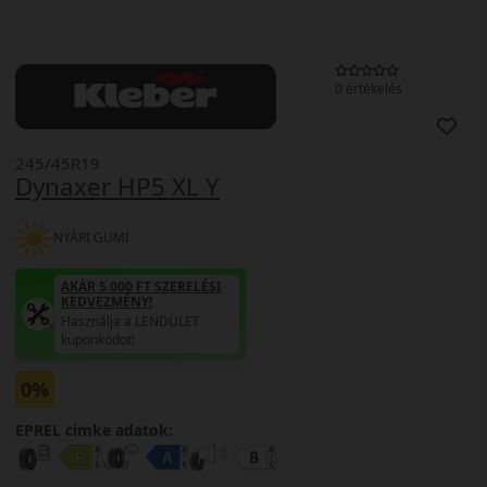
0 értékelés
245/45R19
Dynaxer HP5 XL Y
NYÁRI GUMI
AKÁR 5.000 FT SZERELÉSI
KEDVEZMÉNY!
Használja a LENDÜLET
kuponkódot!
0%
EPREL cimke adatok: