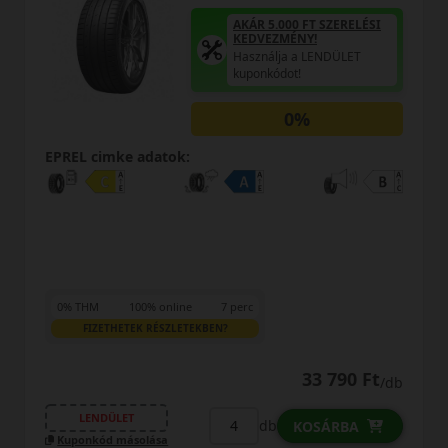
AKÁR 5.000 FT SZERELÉSI
KEDVEZMÉNY!
Használja a LENDÜLET
kuponkódot!
0%
EPREL cimke adatok:
0% THM
100% online
7 perc
FIZETHETEK RÉSZLETEKBEN?
33 790 Ft
/db
LENDÜLET
db
KOSÁRBA
Kuponkód másolása