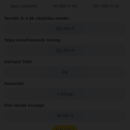
Nem elérhető
80 000 Ft-tól
501 000 Ft-tól
Termék ár 4 db vásárlása esetén:
232 760 Ft
Teljes viszafizetendő összeg:
232 760 Ft
Elérhető THM:
0%
Futamidő:
3 hónap
Első részlet összege:
58 190 Ft