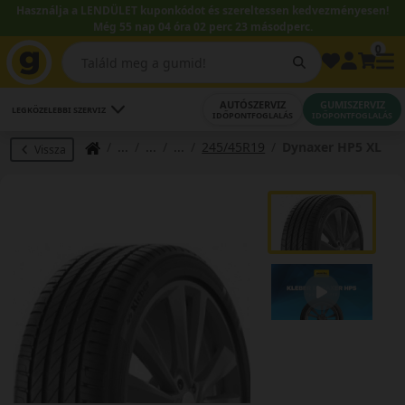
Használja a LENDÜLET kuponkódot és szereltessen kedvezményesen!
Még 55 nap 04 óra 02 perc 22 másodperc.
0
AUTÓSZERVIZ
GUMISZERVIZ
LEGKÖZELEBBI SZERVIZ
IDŐPONTFOGLALÁS
IDŐPONTFOGLALÁS
245/45R19
Dynaxer HP5 XL
Vissza