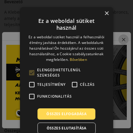
Bevezető
×
A Kleber Dynaxer HP5 egy modern nyári személyautó-abroncs,
amely a biztonságos közlekedést és a kiegyensúlyozott
Ez a weboldal sütiket
teljesítményt ötvözi.
használ
Futófelület és tapadás
Ez a weboldal sütiket használ a felhasználói
élmény javítása érdekében. A weboldalunk
Fejlett futófelületi kialakítása jó tapadást biztosít száraz és
használatával Ön hozzájárul az összes süti
nedves útfelületen is.
használatához, a Cookie szabályzatunknak
megfelelően.
Bővebben
Biztonsági jellemzők
ELENGEDHETETLENÜL
Kiszámítható fékezés és stabil kanyarvétel jellemzi.
SZÜKSÉGES
Komfort és zajszint
TELJESÍTMÉNY
CÉLZÁS
Csendes futás és kiegyensúlyozott menetkomfort hosszabb
FUNKCIONALITÁS
utakon is.
Felhasználási ajánlás
ÖSSZES ELFOGADÁSA
Személyautókhoz, városi és országúti nyári használatra.
ÖSSZES ELUTASÍTÁSA
Összegzés