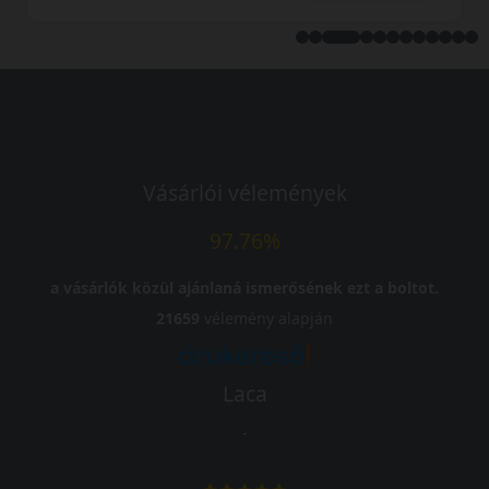
Vásárlói vélemények
97.76%
a vásárlók közül ajánlaná ismerősének ezt a boltot.
21659
vélemény alapján
Laca
-