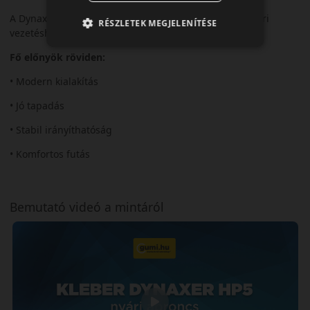
A Dynaxer HP5 jó választás a modern, biztonságos nyári
RÉSZLETEK MEGJELENÍTÉSE
vezetéshez.
Fő előnyök röviden:
• Modern kialakítás
• Jó tapadás
• Stabil irányíthatóság
• Komfortos futás
Bemutató videó a mintáról