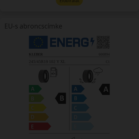
Előbírálat
EU-s abroncscímke