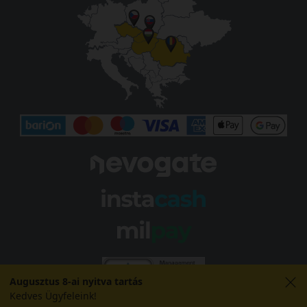
Augusztus 8-ai nyitva tartás
Kedves Ügyfeleink!