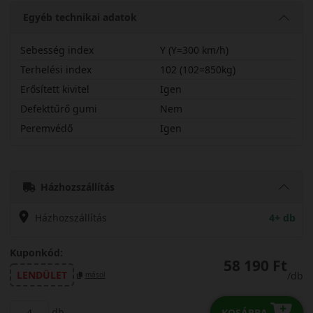
Egyéb technikai adatok
Sebesség index
Y (Y=300 km/h)
Terhelési index
102 (102=850kg)
Erősített kivitel
Igen
Defekttűrő gumi
Nem
Peremvédő
Igen
24545R19YDHP5X
Házhozszállítás
Házhozszállítás
4+ db
Kuponkód:
58 190 Ft
LENDÜLET
/db
másol
db
KOSÁRBA