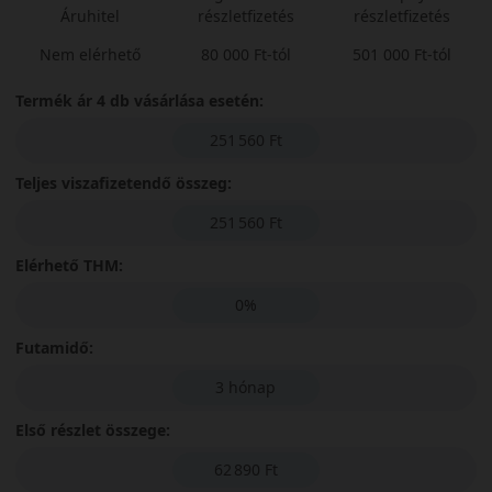
Áruhitel
részletfizetés
részletfizetés
Nem elérhető
80 000 Ft-tól
501 000 Ft-tól
Termék ár 4 db vásárlása esetén:
251 560 Ft
Teljes viszafizetendő összeg:
251 560 Ft
Elérhető THM:
0%
Futamidő:
3 hónap
Első részlet összege:
62 890 Ft