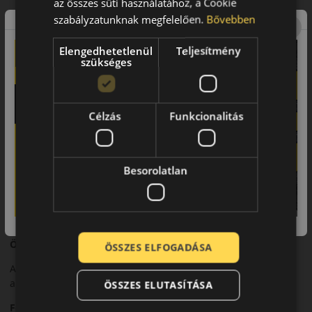
az összes süti használatához, a Cookie
szabályzatunknak megfelelően.
Bővebben
Futófelület és tapadás
Korszerű futófelületi technológiája kiváló tapadást biztosít
Elengedhetetlenül
Teljesítmény
száraz és nedves útfelületen.
szükséges
Biztonsági jellemzők
Rövid fékút és kiszámítható menetstabilitás jellemzi.
Célzás
Funkcionalitás
Komfort és zajszint
Sportos beállítása mellett is megfelelő komfortot kínál.
Besorolatlan
Felhasználási ajánlás
Nagy teljesítményű személyautókhoz, sportos nyári
vezetéshez.
Összegzés
ÖSSZES ELFOGADÁSA
A Sport Maxx RT2 ideális választás a modern sportos
autókhoz.
ÖSSZES ELUTASÍTÁSA
Fő előnyök röviden: