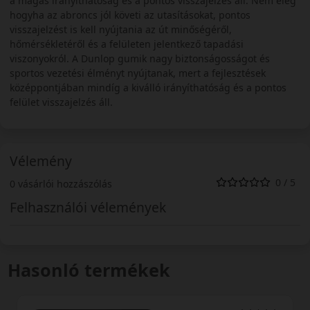
a magas irányíthatóság és a pontos visszajelzés áll. Nem elég
hogyha az abroncs jól követi az utasításokat, pontos
visszajelzést is kell nyújtania az út minőségéről,
hőmérsékletéről és a felületen jelentkező tapadási
viszonyokról. A Dunlop gumik nagy biztonságosságot és
sportos vezetési élményt nyújtanak, mert a fejlesztések
középpontjában mindíg a kiválló irányíthatóság és a pontos
felület visszajelzés áll.
Vélemény
0 / 5
0 vásárlói hozzászólás
Felhasználói vélemények
Hasonló termékek