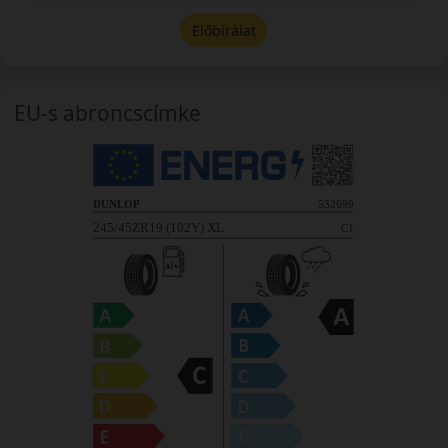
Előbírálat
EU-s abroncscímke