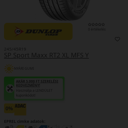
0 értékelés
245/45R19
SP Sport Maxx RT2 XL MFS Y
NYÁRI GUMI
AKÁR 5.000 FT SZERELÉSI
KEDVEZMÉNY!
Használja a LENDÜLET
kuponkódot!
0%
EPREL cimke adatok: