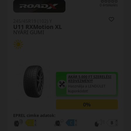
0 értékelés
245/45R19 (102) Y
U11 RXMotion XL
NYÁRI GUMI
AKÁR 5.000 FT SZERELÉSI
KEDVEZMÉNY!
Használja a LENDÜLET
kuponkódot!
0%
EPREL cimke adatok: