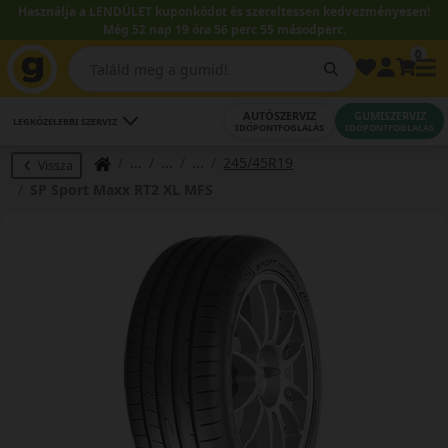
Használja a LENDÜLET kuponkódot és szereltessen kedvezményesen!
Még 52 nap 19 óra 56 perc 54 másodperc.
0
AUTÓSZERVIZ
GUMISZERVIZ
LEGKÖZELEBBI SZERVIZ
IDŐPONTFOGLALÁS
IDŐPONTFOGLALÁS
245/45R19
Vissza
SP Sport Maxx RT2 XL MFS