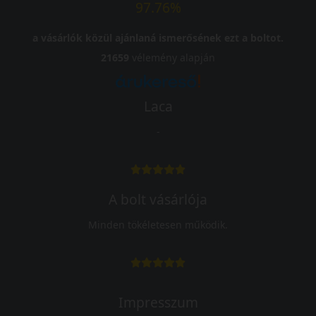
97.76%
a vásárlók közül ajánlaná ismerősének ezt a boltot.
21659
vélemény alapján
Laca
-
A bolt vásárlója
Minden tökéletesen működik.
Impresszum