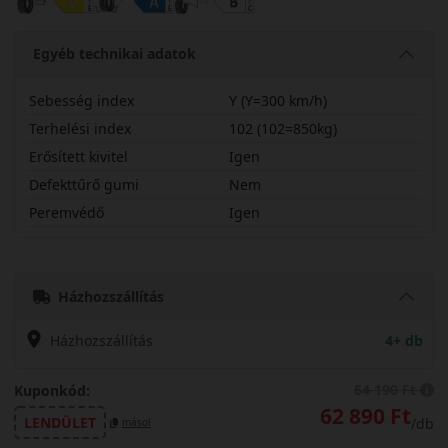
Egyéb technikai adatok
Sebesség index
Y (Y=300 km/h)
Terhelési index
102 (102=850kg)
Erősített kivitel
Igen
Defekttűrő gumi
Nem
Peremvédő
Igen
24545R19YMXRT2X
Házhozszállítás
Házhozszállítás
4+ db
64 190 Ft
Kuponkód:
62 890 Ft
LENDÜLET
/db
másol