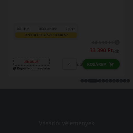
0% THM
100% online
7 perc
FIZETHETEK RÉSZLETEKBEN?
34 590 Ft
33 390 Ft
/db
LENDÜLET
db
KOSÁRBA
Kuponkód másolása
Vásárlói vélemények