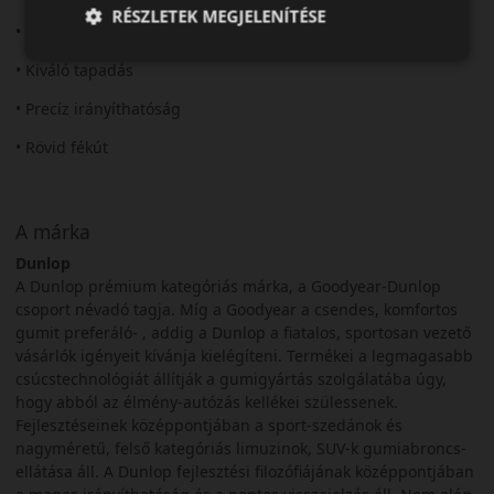
RÉSZLETEK MEGJELENÍTÉSE
• Új generációs sportabroncs
• Kiváló tapadás
• Precíz irányíthatóság
• Rövid fékút
A márka
Dunlop
A Dunlop prémium kategóriás márka, a Goodyear-Dunlop
csoport névadó tagja. Míg a Goodyear a csendes, komfortos
gumit preferáló- , addig a Dunlop a fiatalos, sportosan vezető
vásárlók igényeit kívánja kielégíteni. Termékei a legmagasabb
csúcstechnológiát állítják a gumigyártás szolgálatába úgy,
hogy abból az élmény-autózás kellékei szülessenek.
Fejlesztéseinek középpontjában a sport-szedánok és
nagyméretű, felső kategóriás limuzinok, SUV-k gumiabroncs-
ellátása áll. A Dunlop fejlesztési filozófiájának középpontjában