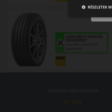
RÉSZLETEK M
AKÁR 6.000 FT SZERELÉSI
KEDVEZMÉNY!
Használja a LENDÜLET
kuponkódot!
Vásárlói vélemények
97.76%