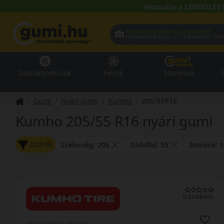
Használja a LENDÜLET 
Hol szeretné átvenni a termékeit?
Helyadatai alapján:
1119 Buda
Gumiabroncsok
Felnik
Szervizek
S
Gumi
Nyári gumi
Kumho
205/55R16
Kumho 205/55 R16 nyári gumi
Szűrők
Szélesség: 205
Oldalfal: 55
Átmérő: 1
0 értékelés