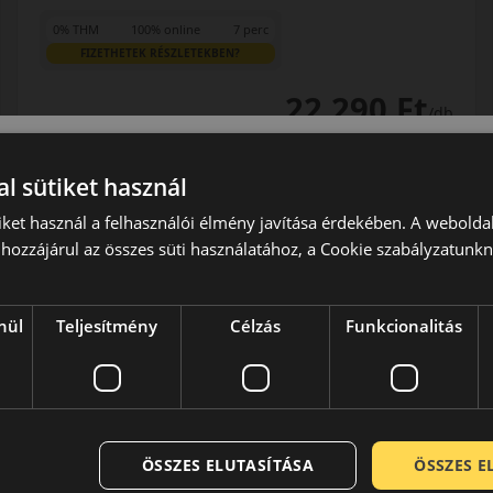
0% THM
100% online
7 perc
FIZETHETEK RÉSZLETEKBEN?
22 290 Ft
/db
LENDÜLET
db
KOSÁRBA
Kuponkód másolása
l sütiket használ
iket használ a felhasználói élmény javítása érdekében. A webolda
hozzájárul az összes süti használatához, a Cookie szabályzatunk
0 értékelés
nül
Teljesítmény
Célzás
Funkcionalitás
205/55R16 (91) V
ES31 Ecowing
NYÁRI GUMI
EPREL cimke adatok:
ÖSSZES ELUTASÍTÁSA
ÖSSZES 