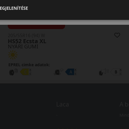
EGJELENÍTÉSE
0 értékelés
205/55R16 (94) W
HS52 Ecsta XL
NYÁRI GUMI
EPREL cimke adatok:
Laca
A b
-
Mind