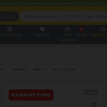
kuponkódot és szereltessen kedvezményesen! Még 54 nap 19 óra
pest, Fehérvári út
zolgáltatások
Márkáink
MBH
Akciók
Részletfi
tájékoztató
6
Kumho
Nyári
Akciós termékek
0 értékelés