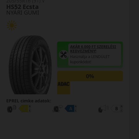
205/55R16 (91) V
HS52 Ecsta
NYÁRI GUMI
AKÁR 6.000 FT SZERELÉSI
KEDVEZMÉNY!
Használja a LENDÜLET
kuponkódot!
0%
EPREL cimke adatok: