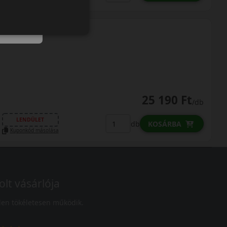
25 190 Ft
/db
LENDÜLET
db
KOSÁRBA
Kuponkód másolása
olt vásárlója
en tökéletesen működik.