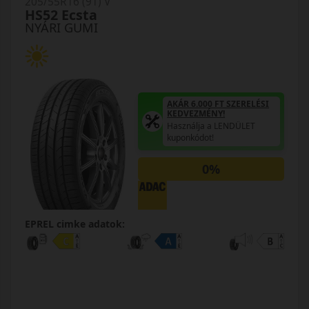
205/55R16 (91) V
HS52 Ecsta
NYÁRI GUMI
AKÁR 6.000 FT SZERELÉSI
KEDVEZMÉNY!
Használja a LENDÜLET
kuponkódot!
0%
EPREL cimke adatok: