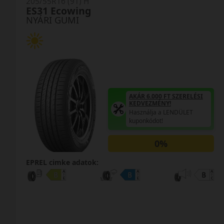
205/55R16 (91) H
ES31 Ecowing
NYÁRI GUMI
AKÁR 6.000 FT SZERELÉSI
KEDVEZMÉNY!
Használja a LENDÜLET
kuponkódot!
0%
EPREL cimke adatok: