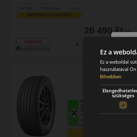
0% THM
100% online
7 perc
FIZETHETEK RÉSZLETEKBEN?
20 490 Ft
/db
LENDÜLET
db
KOSÁRBA
Kuponkód másolása
Ez a webolda
Ez a weboldal süt
használatával Ön 
Bővebben
Elengedhetetle
szükséges
AKÁR 6.000 FT SZERELÉSI
KEDVEZMÉNY!
Használja a LENDÜLET
kuponkódot!
0%