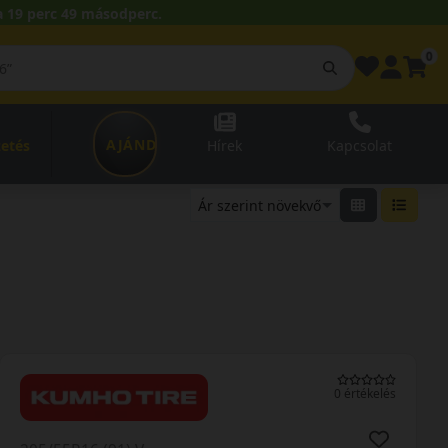
 19 perc 48 másodperc.
0
AJÁNDÉKUTALVÁNY
zetés
Hírek
Kapcsolat
0 értékelés