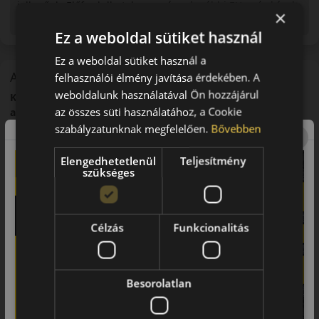
jellegűek. Előfordulhat, hogy még a korábbi EU-s címkével
×
ellátott abroncs kerül kiszállításra.
Ez a weboldal sütiket használ
Ez a weboldal sütiket használ a
A mintázat
felhasználói élmény javítása érdekében. A
weboldalunk használatával Ön hozzájárul
Kumho PS71 Ecsta – Prémium sportos nyári személyautó-
az összes süti használatához, a Cookie
abroncs
szabályzatunknak megfelelően.
Bővebben
Bevezető
Elengedhetetlenül
Teljesítmény
A Kumho Ecsta PS71 egy prémium kategóriás nyári
szükséges
sportabroncs nagy teljesítményű személyautókhoz.
Futófelület és tapadás
Fejlett futófelületi technológiája kiváló tapadást és pontos
Célzás
Funkcionalitás
irányíthatóságot biztosít.
Biztonsági jellemzők
Besorolatlan
Rövid fékút és stabil nagysebességű viselkedés jellemzi.
Komfort és zajszint