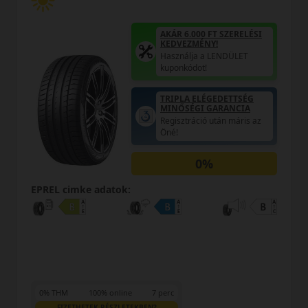
AKÁR 6.000 FT SZERELÉSI
KEDVEZMÉNY!
Használja a LENDÜLET
kuponkódot!
0%
EPREL cimke adatok:
0% THM
100% online
7 perc
FIZETHETEK RÉSZLETEKBEN?
24 490 Ft