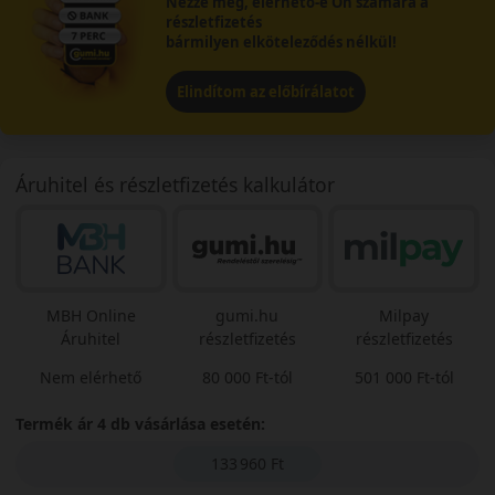
Nézze meg, elérhető-e Ön számára a
részletfizetés
bármilyen elköteleződés nélkül!
Elindítom az előbírálatot
Áruhitel és részletfizetés kalkulátor
MBH Online
gumi.hu
Milpay
Áruhitel
részletfizetés
részletfizetés
Nem elérhető
80 000 Ft-tól
501 000 Ft-tól
Termék ár 4 db vásárlása esetén:
133 960 Ft