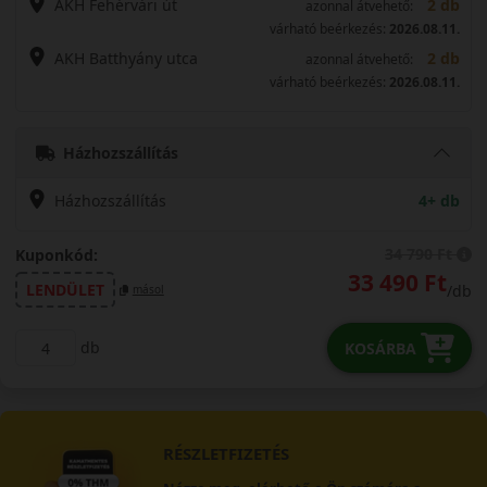
AKH Fehérvári út
2 db
azonnal átvehető:
várható beérkezés:
2026.08.11.
AKH Batthyány utca
2 db
azonnal átvehető:
várható beérkezés:
2026.08.11.
Házhozszállítás
Házhozszállítás
4+ db
34 790 Ft
Kuponkód:
33 490 Ft
LENDÜLET
/db
másol
db
KOSÁRBA
RÉSZLETFIZETÉS