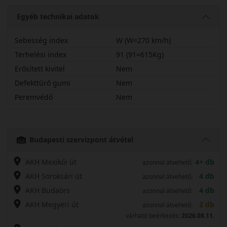
Egyéb technikai adatok
Sebesség index
W (W=270 km/h)
Terhelési index
91 (91=615Kg)
Erősített kivitel
Nem
Defekttűrő gumi
Nem
Peremvédő
Nem
20555R17WPS71
Budapesti szervizpont átvétel
AKH Mexikói út
4+ db
azonnal átvehető:
AKH Soroksári út
4 db
azonnal átvehető:
AKH Budaörs
4 db
azonnal átvehető:
AKH Megyeri út
2 db
azonnal átvehető:
várható beérkezés:
2026.08.11.