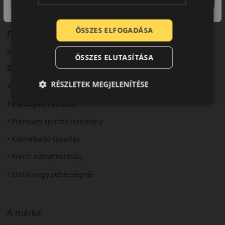
Sportos karaktere mellett is megőrzi a megfelelő komfortot.
ÖSSZES ELFOGADÁSA
Felhasználási ajánlás
Sportos és prémium személyautókhoz.
ÖSSZES ELUTASÍTÁSA
Összegzés
RÉSZLETEK MEGJELENÍTÉSE
A PS71 kiváló választás a dinamikus nyári vezetéshez.
Fő előnyök röviden:
• Prémium sportteljesítmény
• Kiemelkedő tapadás
• Precíz irányíthatóság
• Stabil nagy sebességnél
A márka