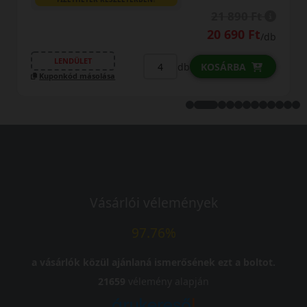
23 290 Ft
/db
LENDÜLET
db
KOSÁRBA
Kuponkód másolása
Vásárlói vélemények
97.76%
a vásárlók közül ajánlaná ismerősének ezt a boltot.
21659
vélemény alapján