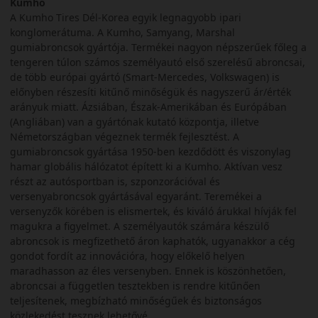
Kumho
A Kumho Tires Dél-Korea egyik legnagyobb ipari
konglomerátuma. A Kumho, Samyang, Marshal
gumiabroncsok gyártója. Termékei nagyon népszerűek főleg a
tengeren túlon számos személyautó első szerelésű abroncsai,
de több európai gyártó (Smart-Mercedes, Volkswagen) is
előnyben részesíti kitűnő minőségük és nagyszerű ár/érték
arányuk miatt. Ázsiában, Észak-Amerikában és Európában
(Angliában) van a gyártónak kutató központja, illetve
Németországban végeznek termék fejlesztést. A
gumiabroncsok gyártása 1950-ben kezdődött és viszonylag
hamar globális hálózatot épített ki a Kumho. Aktívan vesz
részt az autósportban is, szponzorációval és
versenyabroncsok gyártásával egyaránt. Teremékei a
versenyzők körében is elismertek, és kiváló árukkal hívják fel
magukra a figyelmet. A személyautók számára készülő
abroncsok is megfizethető áron kaphatók, ugyanakkor a cég
gondot fordít az innovációra, hogy előkelő helyen
maradhasson az éles versenyben. Ennek is köszönhetően,
abroncsai a független tesztekben is rendre kitűnően
teljesítenek, megbízható minőségűek és biztonságos
közlekedést tesznek lehetővé.