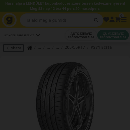
Használja a LENDÜLET kuponkódot és szereltessen kedvezményesen!
Még 53 nap 12 óra 44 perc 19 másodperc.
0
AUTÓSZERVIZ
GUMISZERVIZ
LEGKÖZELEBBI SZERVIZ
IDŐPONTFOGLALÁS
IDŐPONTFOGLALÁS
205/55R17
PS71 Ecsta
Vissza