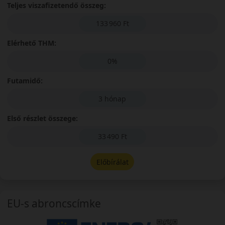
Teljes viszafizetendő összeg:
133 960 Ft
Elérhető THM:
0%
Futamidő:
3 hónap
Első részlet összege:
33 490 Ft
Előbírálat
EU-s abroncscímke