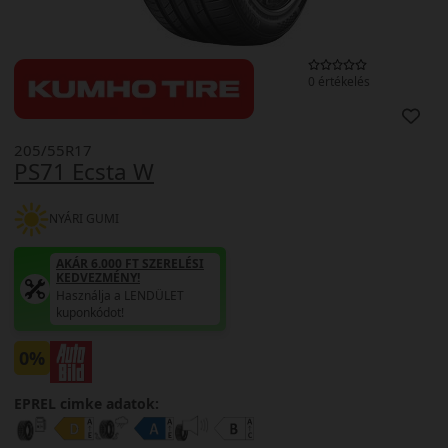
0 értékelés
205/55R17
PS71 Ecsta W
NYÁRI GUMI
AKÁR 6.000 FT SZERELÉSI
KEDVEZMÉNY!
Használja a LENDÜLET
kuponkódot!
0%
EPREL cimke adatok: