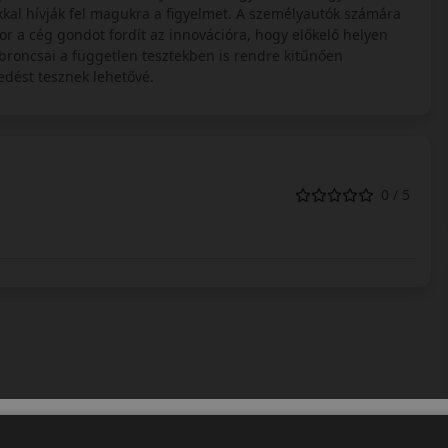
kkal hívják fel magukra a figyelmet. A személyautók számára
r a cég gondot fordít az innovációra, hogy előkelő helyen
roncsai a független tesztekben is rendre kitűnően
edést tesznek lehetővé.
0 / 5