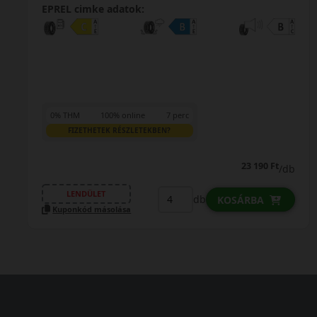
EPREL cimke adatok:
0% THM
100% online
7 perc
FIZETHETEK RÉSZLETEKBEN?
23 190 Ft
/db
LENDÜLET
db
KOSÁRBA
Kuponkód másolása