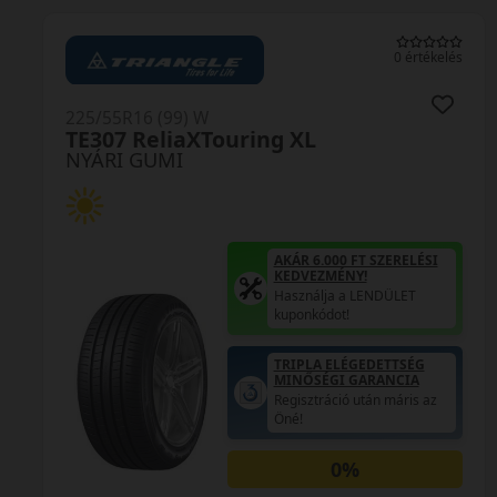
0 értékelés
225/55R16 (99) W
TE307 ReliaXTouring XL
NYÁRI GUMI
AKÁR 6.000 FT SZERELÉSI
KEDVEZMÉNY!
Használja a LENDÜLET
kuponkódot!
TRIPLA ELÉGEDETTSÉG
MINŐSÉGI GARANCIA
Regisztráció után máris az
Öné!
0%