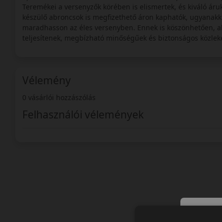
Teremékei a versenyzők körében is elismertek, és kiváló áru
készülő abroncsok is megfizethető áron kaphatók, ugyanakko
maradhasson az éles versenyben. Ennek is köszönhetően, ab
teljesítenek, megbízható minőségűek és biztonságos közlek
Vélemény
0 vásárlói hozzászólás
Felhasználói vélemények