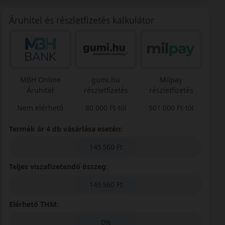
Áruhitel és részletfizetés kalkulátor
MBH Online
gumi.hu
Milpay
Áruhitel
részletfizetés
részletfizetés
Nem elérhető
80 000 Ft-tól
501 000 Ft-tól
Termék ár 4 db vásárlása esetén:
145 560 Ft
Teljes viszafizetendő összeg:
145 560 Ft
Elérhető THM:
0%