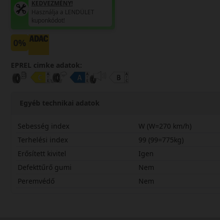
KEDVEZMÉNY!
Használja a LENDÜLET
kuponkódot!
0%
EPREL cimke adatok:
Egyéb technikai adatok
Sebesség index
W (W=270 km/h)
Terhelési index
99 (99=775kg)
Erősített kivitel
Igen
Defekttűrő gumi
Nem
Peremvédő
Nem
22555R16WHS52KX