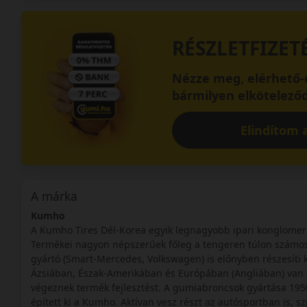
RÉSZLETFIZET
Nézze meg, elérhető-e
bármilyen elköteleződ
Elindítom a
A márka
Kumho
A Kumho Tires Dél-Korea egyik legnagyobb ipari konglome
Termékei nagyon népszerűek főleg a tengeren túlon számos
gyártó (Smart-Mercedes, Volkswagen) is előnyben részesíti 
Ázsiában, Észak-Amerikában és Európában (Angliában) van a
végeznek termék fejlesztést. A gumiabroncsok gyártása 195
épített ki a Kumho. Aktívan vesz részt az autósportban is, 