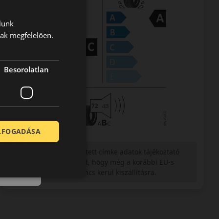
lunk
nak megfelelően.
Besorolatlan
ELFOGADÁSA
Figyelem a feltüntetett címke adatok tájékoztató
jellegűek. Előfordulhat, hogy még a korábbi EU-s
címkével ellátott abroncs kerül kiszállításra.