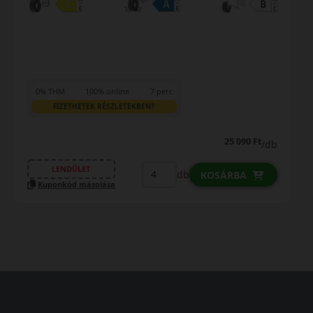
0% THM
100% online
7 perc
FIZETHETEK RÉSZLETEKBEN?
25 090 Ft
/db
LENDÜLET
db
KOSÁRBA
Kuponkód másolása