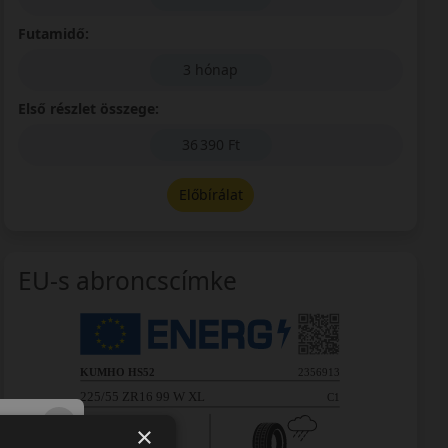
Futamidő:
3 hónap
Első részlet összege:
36 390 Ft
Előbírálat
EU-s abroncscímke
×