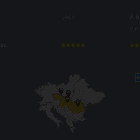
Laca
A b
-
Mind
ot.