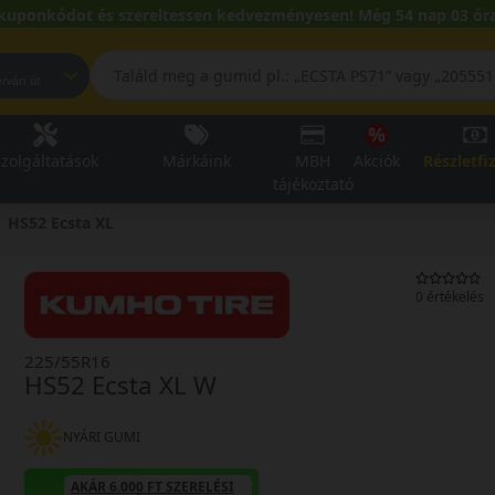
kuponkódot és szereltessen kedvezményesen! Még 54 nap 03 óra
pest, Fehérvári út
zolgáltatások
Márkáink
MBH
Akciók
Részletfi
tájékoztató
HS52 Ecsta XL
0 értékelés
225/55R16
HS52 Ecsta XL W
NYÁRI GUMI
AKÁR 6.000 FT SZERELÉSI