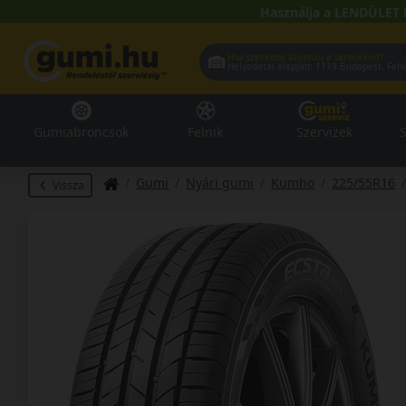
Használja a LENDÜLET 
Hol szeretné átvenni a termékeit?
Helyadatai alapján:
1119 Buda
Gumiabroncsok
Felnik
Szervizek
S
Gumi
Nyári gumi
Kumho
225/55R16
Vissza