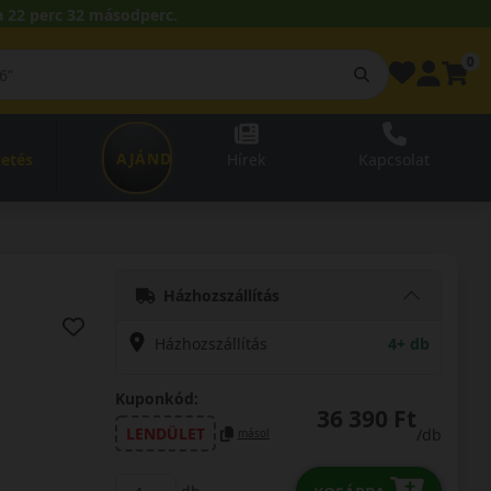
 22 perc 31 másodperc.
0
AJÁNDÉKUTALVÁNY
zetés
Hírek
Kapcsolat
Házhozszállítás
Házhozszállítás
4+ db
Kuponkód:
36 390 Ft
LENDÜLET
/db
másol