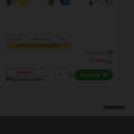
0% THM
100% online
7 perc
FIZETHETEK RÉSZLETEKBEN?
33 190 Ft
31 990 Ft
/db
LENDÜLET
db
KOSÁRBA
Kuponkód másolása