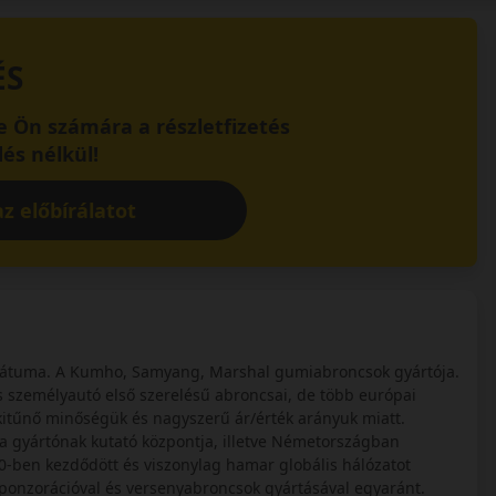
ÉS
 Ön számára a részletfizetés
és nélkül!
z előbírálatot
rátuma. A Kumho, Samyang, Marshal gumiabroncsok gyártója.
 személyautó első szerelésű abroncsai, de több európai
kitűnő minőségük és nagyszerű ár/érték arányuk miatt.
 gyártónak kutató központja, illetve Németországban
0-ben kezdődött és viszonylag hamar globális hálózatot
szponzorációval és versenyabroncsok gyártásával egyaránt.