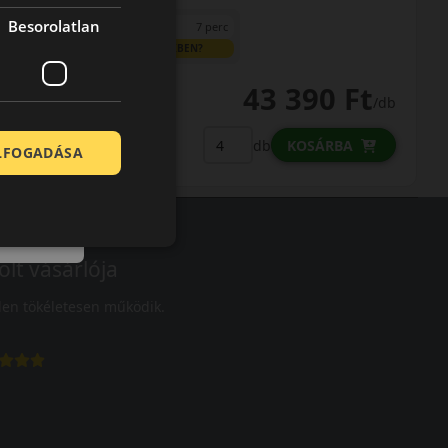
Besorolatlan
0% THM
100% online
7 perc
FIZETHETEK RÉSZLETEKBEN?
43 390 Ft
/db
LENDÜLET
db
KOSÁRBA
ELFOGADÁSA
Kuponkód másolása
olt vásárlója
en tökéletesen működik.