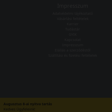
Impresszum
Adatvédelmi tájékoztató
Vásárlási feltételek
Karrier
Tudástár
GYIK
Kapcsolat
Impresszum
Elállás a szerződéstől
Szállítási és fizetési feltételek
Augusztus 8-ai nyitva tartás
Kedves Ügyfeleink!