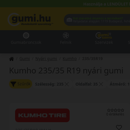
Használja a LENDÜLET 
Hol szeretné átvenni a termékeit?
Helyadatai alapján:
1119 Buda
Gumiabroncsok
Felnik
Szervizek
S
Gumi
Nyári gumi
Kumho
235/35R19
Kumho 235/35 R19 nyári gumi
Szűrők
Szélesség: 235
Oldalfal: 35
Átmérő: 1
0 értékelés