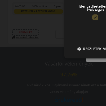
Elengedhetetle
0% THM
100% online
7 perc
szükséges
FIZETHETEK RÉSZLETEKBEN?
42 090 Ft
/db
LENDÜLET
db
KOSÁRBA
Kuponkód másolása
RÉSZLETEK M
Vásárlói vélemények
97.76%
a vásárlók közül ajánlaná ismerősének ezt a bolt
21659
vélemény alapján