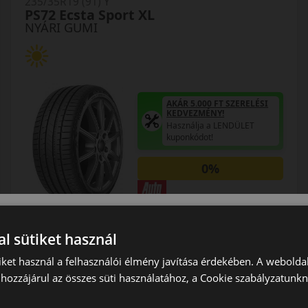
235/35R19 (91) Y
PS72 Ecsta Sport XL
NYÁRI GUMI
AKÁR 5.000 FT SZERELÉSI
KEDVEZMÉNY!
Használja a LENDÜLET
kuponkódot!
0%
EPREL cimke adatok:
l sütiket használ
iket használ a felhasználói élmény javítása érdekében. A webolda
hozzájárul az összes süti használatához, a Cookie szabályzatunk