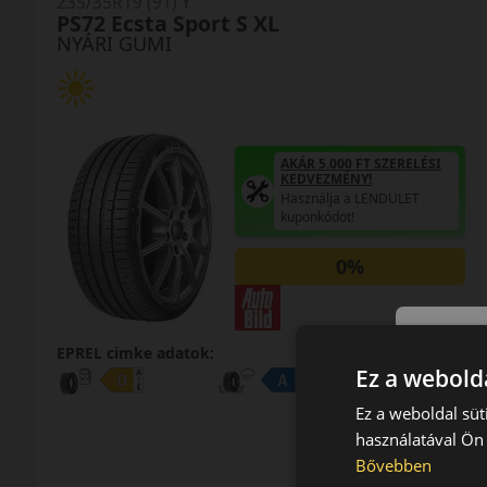
235/35R19 (91) Y
PS72 Ecsta Sport S XL
NYÁRI GUMI
AKÁR 5.000 FT SZERELÉSI
KEDVEZMÉNY!
Használja a LENDÜLET
kuponkódot!
0%
EPREL cimke adatok:
Ez a webolda
Ez a weboldal süt
használatával Ön 
Bővebben