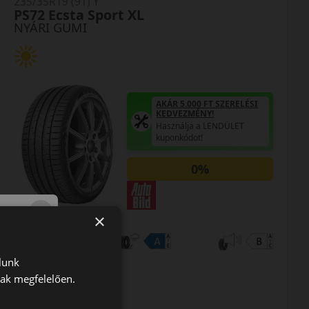
235/35R19 (91) Y
PS72 Ecsta Sport XL
NYÁRI GUMI
AKÁR 5.000 FT SZERELÉSI
KEDVEZMÉNY!
Használja a LENDÜLET
kuponkódot!
0%
×
EPREL cimke adatok:
lunk
nak megfelelően.