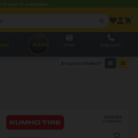
 19 perc 16 másodperc.
0
AJÁNDÉKUTALVÁNY
zetés
Hírek
Kapcsolat
0 értékelés