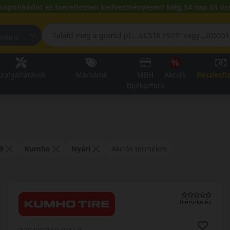
kuponkódot és szereltessen kedvezményesen! Még 54 nap 03 óra
pest, Fehérvári út
zolgáltatások
Márkáink
MBH
Akciók
Részletfi
tájékoztató
9
Kumho
Nyári
Akciós termékek
0 értékelés