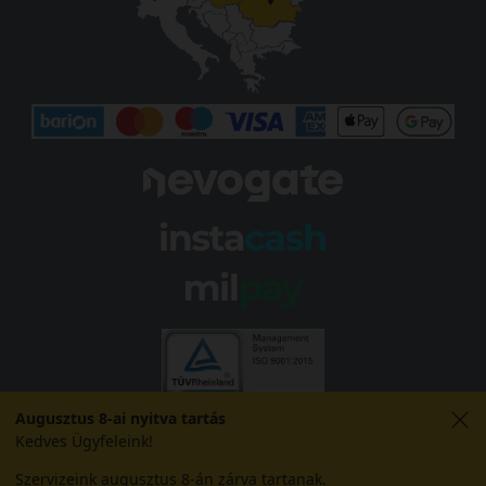
Augusztus 8-ai nyitva tartás
Kedves Ügyfeleink!
Szervizeink augusztus 8-án zárva tartanak.