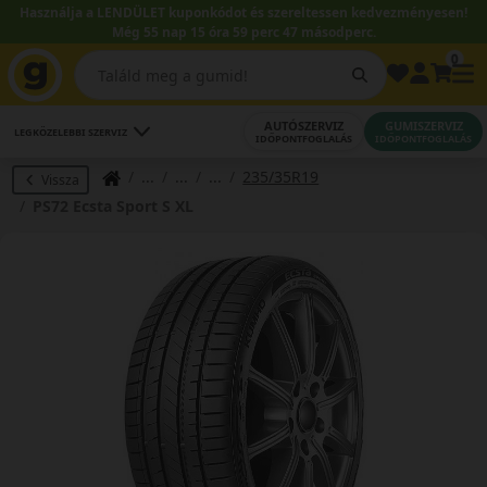
Használja a LENDÜLET kuponkódot és szereltessen kedvezményesen!
Még 55 nap 15 óra 59 perc 47 másodperc.
0
AUTÓSZERVIZ
GUMISZERVIZ
LEGKÖZELEBBI SZERVIZ
IDŐPONTFOGLALÁS
IDŐPONTFOGLALÁS
235/35R19
Vissza
PS72 Ecsta Sport S XL