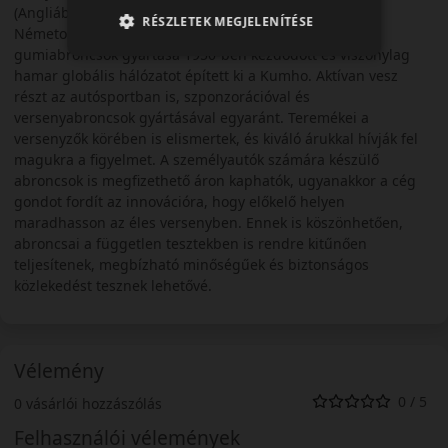
(Angliában) van a gyártónak kutató központja, illetve
RÉSZLETEK MEGJELENÍTÉSE
Németországban végeznek termék fejlesztést. A
gumiabroncsok gyártása 1950-ben kezdődött és viszonylag
hamar globális hálózatot épített ki a Kumho. Aktívan vesz
részt az autósportban is, szponzorációval és
versenyabroncsok gyártásával egyaránt. Teremékei a
versenyzők körében is elismertek, és kiváló árukkal hívják fel
magukra a figyelmet. A személyautók számára készülő
abroncsok is megfizethető áron kaphatók, ugyanakkor a cég
gondot fordít az innovációra, hogy előkelő helyen
maradhasson az éles versenyben. Ennek is köszönhetően,
abroncsai a független tesztekben is rendre kitűnően
teljesítenek, megbízható minőségűek és biztonságos
közlekedést tesznek lehetővé.
Vélemény
0 / 5
0 vásárlói hozzászólás
Felhasználói vélemények