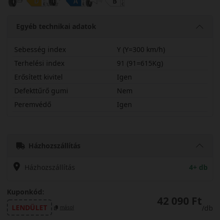
Egyéb technikai adatok
Sebesség index
Y (Y=300 km/h)
Terhelési index
91 (91=615Kg)
Erősített kivitel
Igen
Defekttűrő gumi
Nem
Peremvédő
Igen
23535R19YPS72SX
Házhozszállítás
Házhozszállítás
4+ db
Kuponkód:
42 090 Ft
LENDÜLET
/db
másol