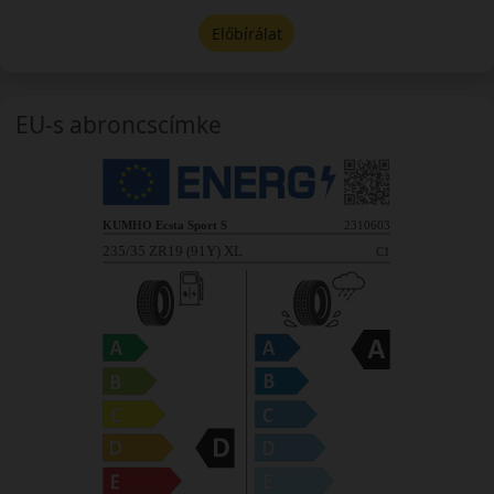
Előbírálat
EU-s abroncscímke