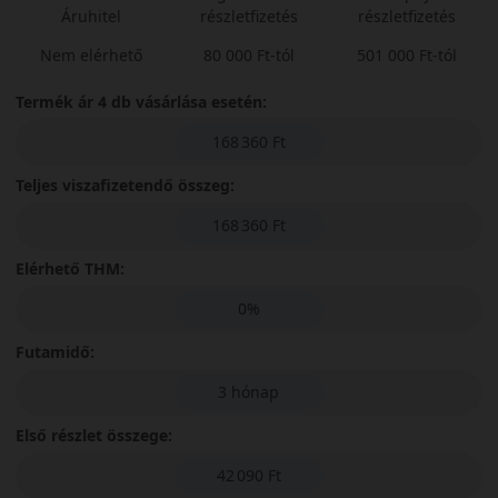
Áruhitel
részletfizetés
részletfizetés
Nem elérhető
80 000 Ft-tól
501 000 Ft-tól
Termék ár 4 db vásárlása esetén:
168 360 Ft
Teljes viszafizetendő összeg:
168 360 Ft
Elérhető THM:
0%
Futamidő:
3 hónap
Első részlet összege:
42 090 Ft