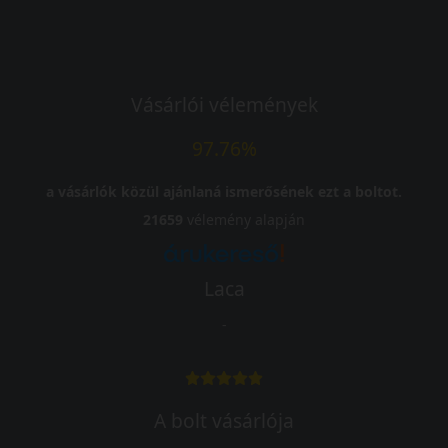
Vásárlói vélemények
97.76%
a vásárlók közül ajánlaná ismerősének ezt a boltot.
21659
vélemény alapján
Laca
-
A bolt vásárlója