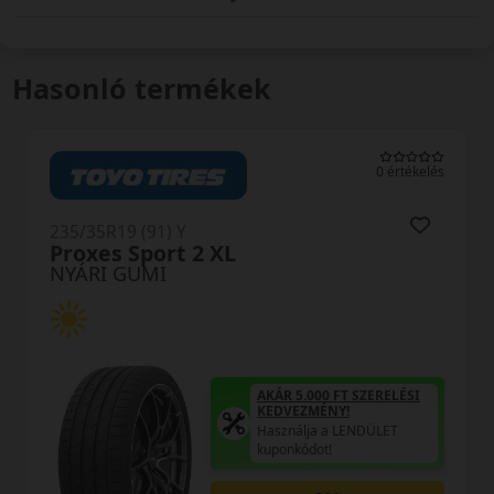
Hasonló termékek
s
0 értékelés
235/35R19 (91) Y
U11 RXMotion XL
NYÁRI GUMI
AKÁR 5.000 FT SZERELÉSI
KEDVEZMÉNY!
Használja a LENDÜLET