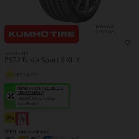
0 értékelés
235/35R19
PS72 Ecsta Sport S XL Y
NYÁRI GUMI
AKÁR 5.000 FT SZERELÉSI
KEDVEZMÉNY!
Használja a LENDÜLET
kuponkódot!
0%
EPREL cimke adatok: