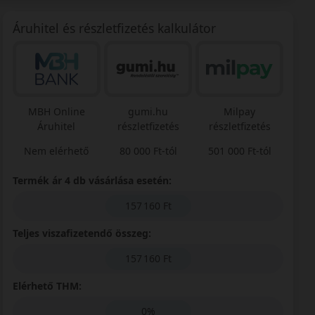
Áruhitel és részletfizetés kalkulátor
MBH Online
gumi.hu
Milpay
Áruhitel
részletfizetés
részletfizetés
Nem elérhető
80 000 Ft-tól
501 000 Ft-tól
Termék ár 4 db vásárlása esetén:
157 160 Ft
Teljes viszafizetendő összeg:
157 160 Ft
Elérhető THM:
0%