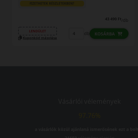
FIZETHETEK RÉSZLETEKBEN?
43 490 Ft
/db
LENDÜLET
db
KOSÁRBA
Kuponkód másolása
Vásárlói vélemények
97.76%
a vásárlók közül ajánlaná ismerősének ezt a bolt
21659
vélemény alapján