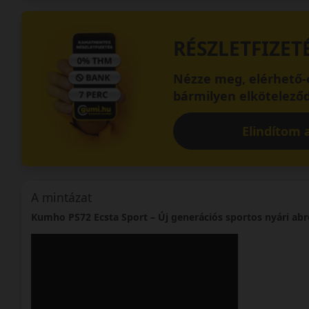
RÉSZLETFIZET
Nézze meg, elérhető-e
bármilyen elköteleződ
Elindítom a
A mintázat
Kumho PS72 Ecsta Sport – Új generációs sportos nyári ab