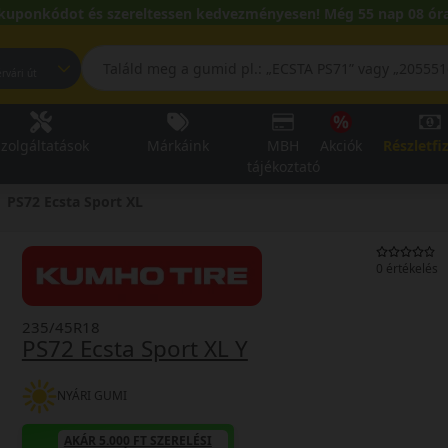
kuponkódot és szereltessen kedvezményesen! Még 55 nap 08 óra
pest, Fehérvári út
zolgáltatások
Márkáink
MBH
Akciók
Részletfi
tájékoztató
PS72 Ecsta Sport XL
0 értékelés
235/45R18
PS72 Ecsta Sport XL Y
NYÁRI GUMI
AKÁR 5.000 FT SZERELÉSI