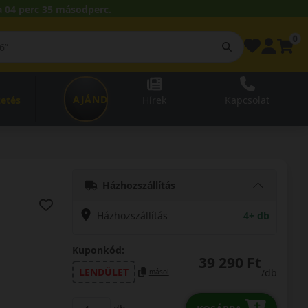
 04 perc 34 másodperc.
0
AJÁNDÉKUTALVÁNY
zetés
Hírek
Kapcsolat
Házhozszállítás
Házhozszállítás
4+ db
Kuponkód:
39 290 Ft
LENDÜLET
/db
másol