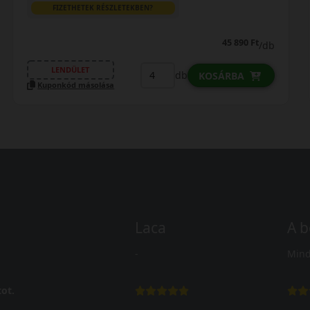
FIZETHETEK RÉSZLETEKBEN?
45 890 Ft
/db
LENDÜLET
db
KOSÁRBA
Kuponkód másolása
Laca
A b
-
Mind
ot.