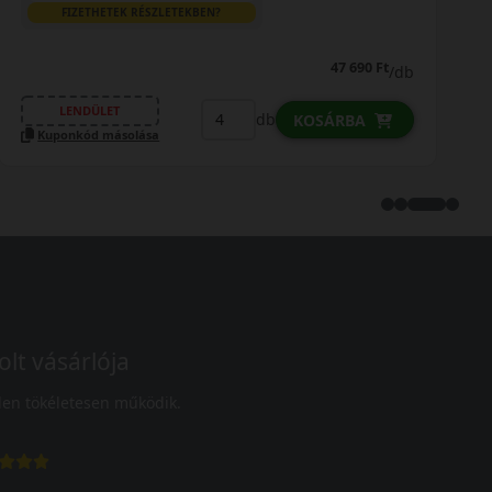
FIZETHETEK RÉSZLETEKBEN?
47 690 Ft
/db
LENDÜLET
db
KOSÁRBA
Kuponkód másolása
olt vásárlója
en tökéletesen működik.