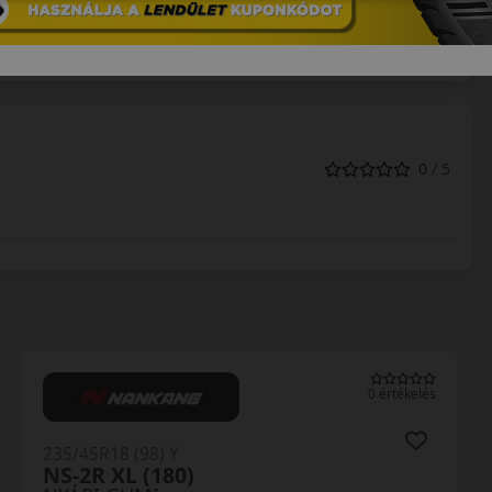
roncsai a független tesztekben is rendre kitűnően
edést tesznek lehetővé.
0 / 5
0 értékelés
235/45R18 (98) Y
NS-2R XL (180)