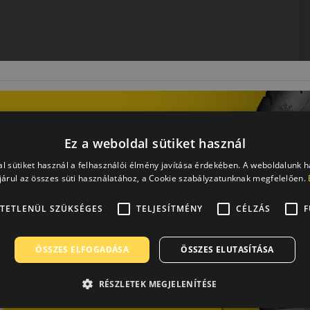
Ez a weboldal sütiket használ
l sütiket használ a felhasználói élmény javítása érdekében. A weboldalunk 
árul az összes süti használatához, a Cookie szabályzatunknak megfelelően.
rátuma. A Kumho, Samyang, Marshal gumiabroncsok gyártója.
TETLENÜL SZÜKSÉGES
TELJESÍTMÉNY
CÉLZÁS
F
 személyautó első szerelésű abroncsai, de több európai
kitűnő minőségük és nagyszerű ár/érték arányuk miatt.
 gyártónak kutató központja, illetve Németországban
ÖSSZES ELFOGADÁSA
ÖSSZES ELUTASÍTÁSA
0-ben kezdődött és viszonylag hamar globális hálózatot
szponzorációval és versenyabroncsok gyártásával egyaránt.
RÉSZLETEK MEGJELENÍTÉSE
kkal hívják fel magukra a figyelmet. A személyautók számára
r a cég gondot fordít az innovációra, hogy előkelő helyen