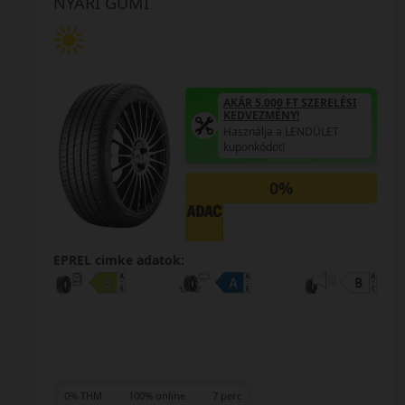
NYÁRI GUMI
AKÁR 5.000 FT SZERELÉSI
KEDVEZMÉNY!
Használja a LENDÜLET
kuponkódot!
0%
EPREL cimke adatok:
0% THM
100% online
7 perc