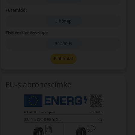
Futamidő:
3 hónap
Első részlet összege:
39 290 Ft
Előbírálat
EU-s abroncscímke