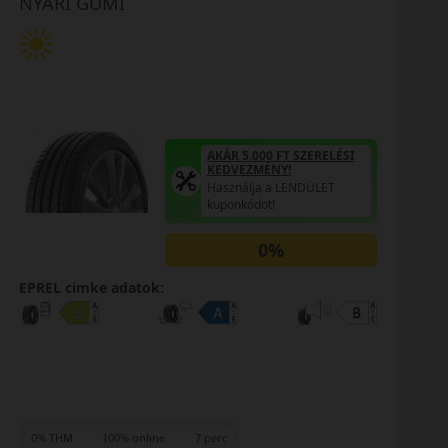
NYÁRI GUMI
AKÁR 5.000 FT SZERELÉSI
KEDVEZMÉNY!
Használja a LENDÜLET
kuponkódot!
0%
EPREL cimke adatok:
0% THM
100% online
7 perc