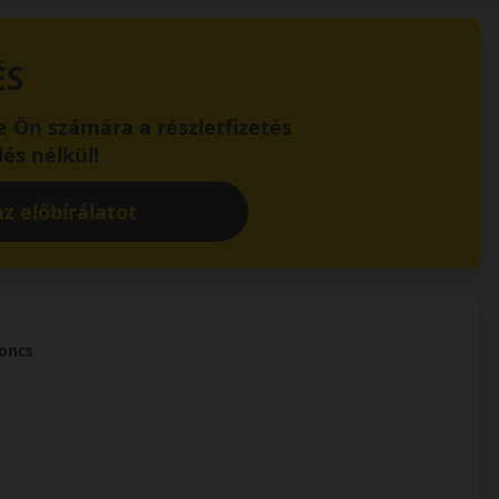
ÉS
 Ön számára a részletfizetés
és nélkül!
z előbírálatot
roncs