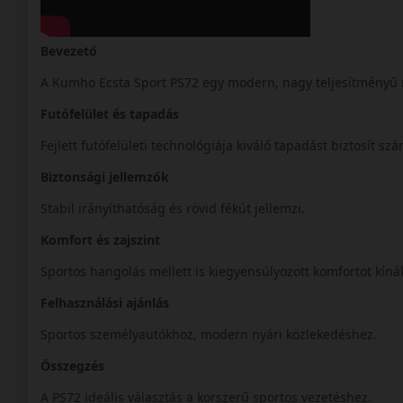
Bevezető
A Kumho Ecsta Sport PS72 egy modern, nagy teljesítményű 
Futófelület és tapadás
Fejlett futófelületi technológiája kiváló tapadást biztosít sz
Biztonsági jellemzők
Stabil irányíthatóság és rövid fékút jellemzi.
Komfort és zajszint
Sportos hangolás mellett is kiegyensúlyozott komfortot kíná
Felhasználási ajánlás
Sportos személyautókhoz, modern nyári közlekedéshez.
Összegzés
A PS72 ideális választás a korszerű sportos vezetéshez.