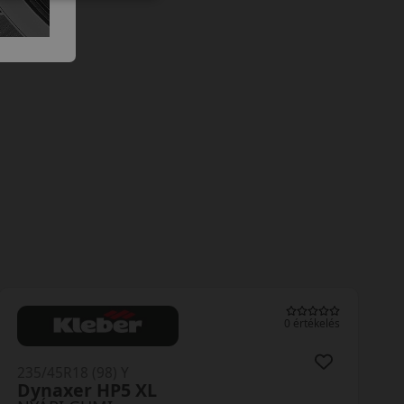
0 értékelés
235/45R18 (98) Y
Dynaxer HP5 XL