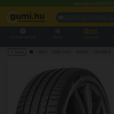
Használja a LENDÜLET 
Hol szeretné átvenni a termékeit?
Helyadatai alapján:
1119 Buda
Gumiabroncsok
Felnik
Szervizek
S
Gumi
Nyári gumi
Kumho
235/45R18
Vissza