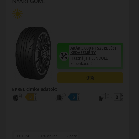
NYÁRI GUMI
AKÁR 5.000 FT SZERELÉSI
KEDVEZMÉNY!
Használja a LENDÜLET
kuponkódot!
0%
EPREL cimke adatok:
0% THM
100% online
7 perc