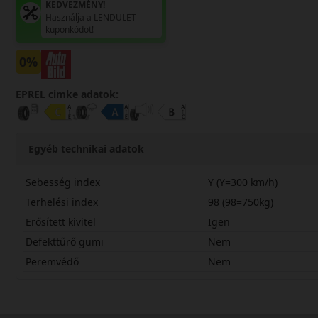
KEDVEZMÉNY!
Használja a LENDÜLET
kuponkódot!
0%
EPREL cimke adatok:
Egyéb technikai adatok
Sebesség index
Y (Y=300 km/h)
Terhelési index
98 (98=750kg)
Erősített kivitel
Igen
Defekttűrő gumi
Nem
Peremvédő
Nem
23545R18YPS72X