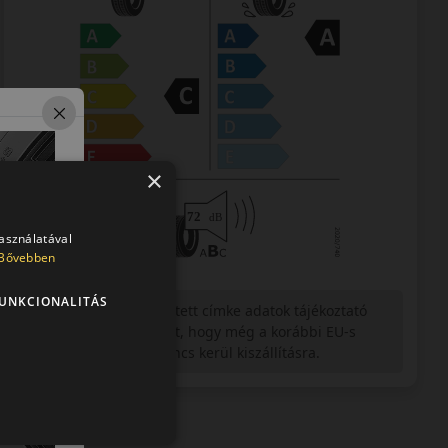
×
használatával
Bővebben
UNKCIONALITÁS
Figyelem a feltüntetett címke adatok tájékoztató
jellegűek. Előfordulhat, hogy még a korábbi EU-s
címkével ellátott abroncs kerül kiszállításra.