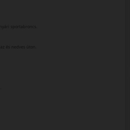
nyári sportabroncs.
áraz és nedves úton.
l.