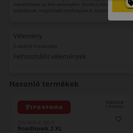
maradhasson az éles versenyben. Ennek is köszönhetően, ab
teljesítenek, megbízható minőségűek és biztonságos közlek
Vélemény
0 vásárlói hozzászólás
Felhasználói vélemények
Hasonló termékek
0 értékelés
235/45R18 (98) Y
RoadHawk 2 XL