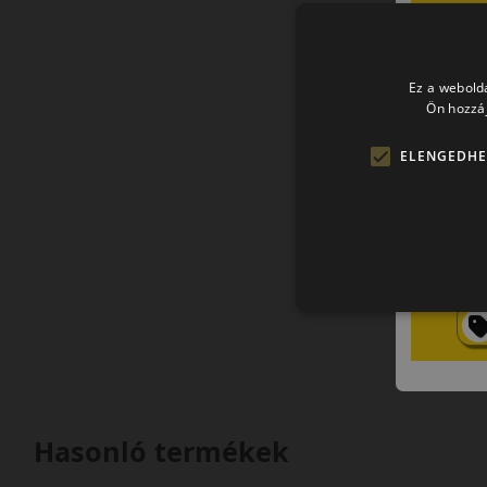
Ez a webolda
Ön hozzáj
ELENGEDHE
Hasonló termékek