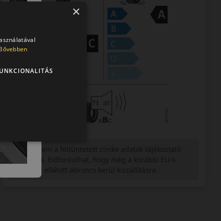
×
használatával
Bővebben
UNKCIONALITÁS
Figyelem a feltüntetett címke adatok tájékoztató
jellegűek. Előfordulhat, hogy még a korábbi EU-s
címkével ellátott abroncs kerül kiszállításra.