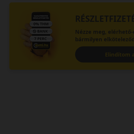
RÉSZLETFIZET
Nézze meg, elérhető-e
bármilyen elköteleződ
Elindítom a