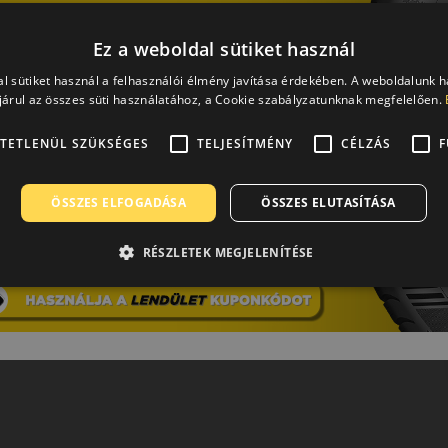
Ez a weboldal sütiket használ
l sütiket használ a felhasználói élmény javítása érdekében. A weboldalunk 
árul az összes süti használatához, a Cookie szabályzatunknak megfelelően.
TETLENÜL SZÜKSÉGES
TELJESÍTMÉNY
CÉLZÁS
F
ÖSSZES ELFOGADÁSA
ÖSSZES ELUTASÍTÁSA
RÉSZLETEK MEGJELENÍTÉSE