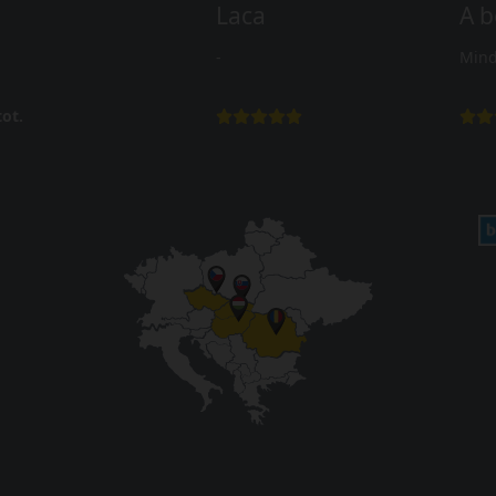
Laca
A b
-
Mind
ot.