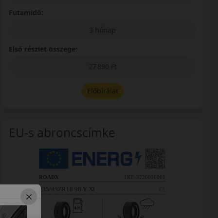
Futamidő:
3 hónap
Első részlet összege:
27 890 Ft
Előbírálat
EU-s abroncscímke