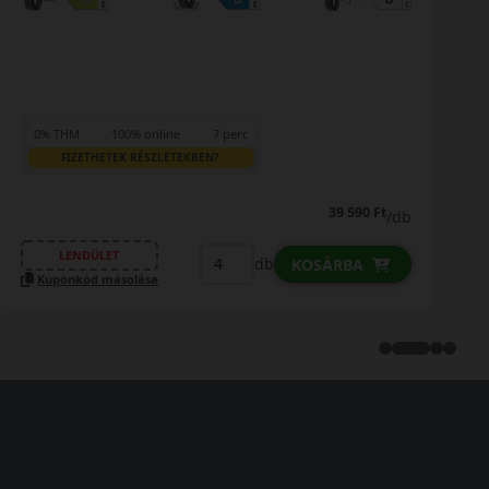
0% THM
100% online
7 perc
FIZETHETEK RÉSZLETEKBEN?
45 890 Ft
/db
LENDÜLET
b
db
KOSÁRBA
Kuponkód másolása