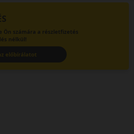
ÉS
 Ön számára a részletfizetés
és nélkül!
z előbírálatot