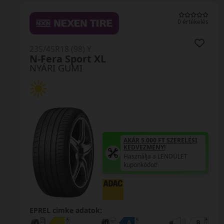
0 értékelés
235/45R18 (98) Y
RoadHawk 2 XL
NYÁRI GUMI
AKÁR 5.000 FT SZERELÉSI
AKÁ
KEDVEZMÉNY!
KED
Használja a LENDÜLET
Has
kuponkódot!
kup
0%
EPREL cimke adatok: