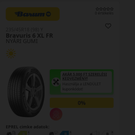
0 értékelés
235/45R18 (98) Y
Dynaxer HP5 XL
NYÁRI GUMI
.000 FT SZERELÉSI
AKÁR 5.00
ZMÉNY!
KEDVEZMÉ
lja a LENDÜLET
Használja
ódot!
kuponkódot
0%
EPREL cimke adatok: