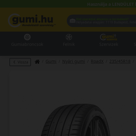
Használja a LENDÜLET 
Hol szeretné átvenni a termékeit?
Helyadatai alapján:
1119 Buda
Gumiabroncsok
Felnik
Szervizek
S
Gumi
Nyári gumi
RoadX
235/45R18
Vissza