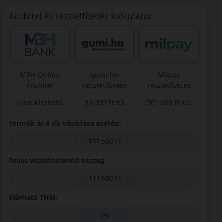
Áruhitel és részletfizetés kalkulátor
MBH Online
gumi.hu
Milpay
Áruhitel
részletfizetés
részletfizetés
Nem elérhető
80 000 Ft-tól
501 000 Ft-tól
Termék ár 4 db vásárlása esetén:
111 560 Ft
Teljes viszafizetendő összeg:
111 560 Ft
Elérhető THM:
0%