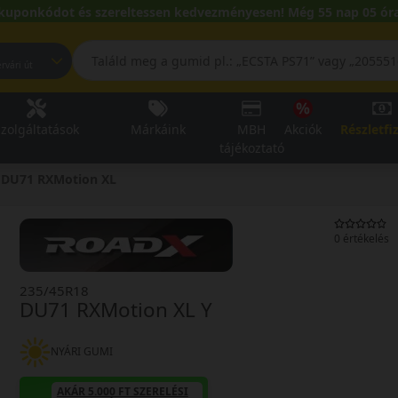
kuponkódot és szereltessen kedvezményesen! Még 55 nap 05 óra
pest, Fehérvári út
zolgáltatások
Márkáink
MBH
Akciók
Részletfi
tájékoztató
DU71 RXMotion XL
0 értékelés
235/45R18
DU71 RXMotion XL Y
NYÁRI GUMI
AKÁR 5.000 FT SZERELÉSI