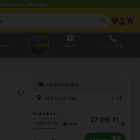
 29 perc 05 másodperc.
0
AJÁNDÉKUTALVÁNY
zetés
Hírek
Kapcsolat
Házhozszállítás
Házhozszállítás
4+ db
Kuponkód:
27 890 Ft
LENDÜLET
/db
másol