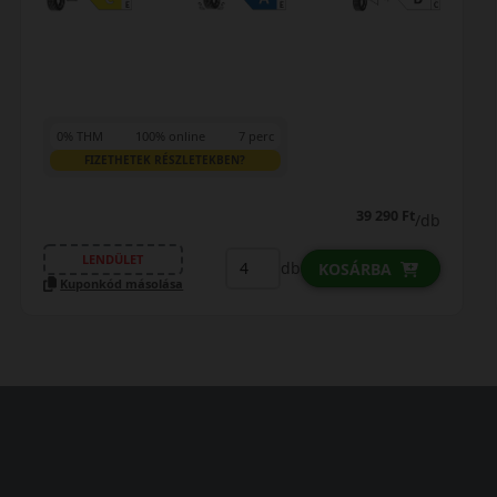
0% THM
100% online
7 perc
FIZETHETEK RÉSZLETEKBEN?
43 490 Ft
/db
LENDÜLET
db
d
KOSÁRBA
Kuponkód másolása