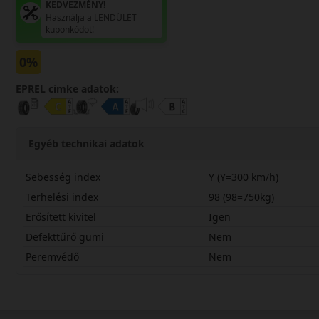
KEDVEZMÉNY!
Használja a LENDÜLET
kuponkódot!
0%
EPREL cimke adatok:
Egyéb technikai adatok
Sebesség index
Y (Y=300 km/h)
Terhelési index
98 (98=750kg)
Erősített kivitel
Igen
Defekttűrő gumi
Nem
Peremvédő
Nem
23545R18YDU71X