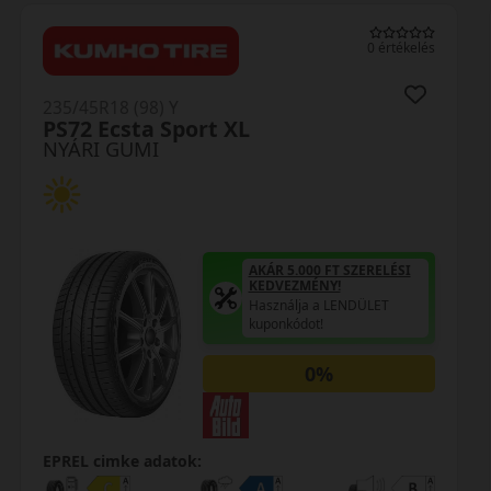
0 értékelés
235/45R18 (98) Y
NS-2R XL (180)
NYÁRI GUMI
R 5.000 FT SZERELÉSI
VEZMÉNY!
ználja a LENDÜLET
AKÁR 5
onkódot!
KEDVE
Haszná
0%
kuponk
EPREL cimke adatok: