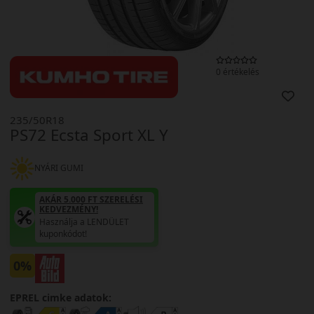
0 értékelés
235/50R18
PS72 Ecsta Sport XL Y
NYÁRI GUMI
AKÁR 5.000 FT SZERELÉSI
KEDVEZMÉNY!
Használja a LENDÜLET
kuponkódot!
0%
EPREL cimke adatok: