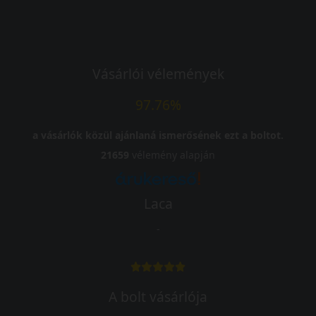
Vásárlói vélemények
97.76%
a vásárlók közül ajánlaná ismerősének ezt a boltot.
21659
vélemény alapján
Laca
-
A bolt vásárlója