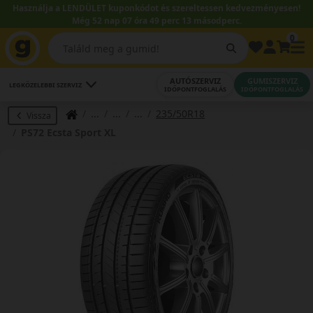
Használja a LENDÜLET kuponkódot és szereltessen kedvezményesen!
Még 52 nap 07 óra 49 perc 12 másodperc.
0
AUTÓSZERVIZ
GUMISZERVIZ
LEGKÖZELEBBI SZERVIZ
IDŐPONTFOGLALÁS
IDŐPONTFOGLALÁS
235/50R18
Vissza
PS72 Ecsta Sport XL