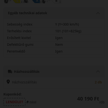
Egyéb technikai adatok
Sebesség index
Y (Y=300 km/h)
Terhelési index
101 (101=825kg)
Erősített kivitel
Igen
Defekttűrő gumi
Nem
Peremvédő
Igen
23550R18YPS72XL
Házhozszállítás
Házhozszállítás
2 db
Kuponkód:
40 190 Ft
LENDÜLET
/db
másol