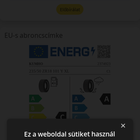
Előbírálat
EU-s abroncscímke
×
Ez a weboldal sütiket használ