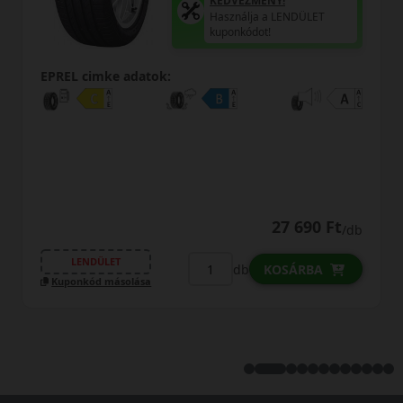
KEDVEZMÉNY!
Használja a LENDÜLET
kuponkódot!
EPREL cimke adatok:
27 690 Ft
/db
LENDÜLET
db
KOSÁRBA
Kuponkód másolása