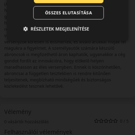
(Angliában) van a gyártónak kutató központja, illetve
Németországban végeznek termék fejlesztést. A
ÖSSZES ELUTASÍTÁSA
gumiabroncsok gyártása 1950-ben kezdődött és viszonylag
hamar globális hálózatot épített ki a Kumho. Aktívan vesz
RÉSZLETEK MEGJELENÍTÉSE
részt az autósportban is, szponzorációval és
versenyabroncsok gyártásával egyaránt. Teremékei a
versenyzők körében is elismertek, és kiváló árukkal hívják fel
magukra a figyelmet. A személyautók számára készülő
abroncsok is megfizethető áron kaphatók, ugyanakkor a cég
gondot fordít az innovációra, hogy előkelő helyen
maradhasson az éles versenyben. Ennek is köszönhetően,
abroncsai a független tesztekben is rendre kitűnően
teljesítenek, megbízható minőségűek és biztonságos
közlekedést tesznek lehetővé.
Vélemény
0 / 5
0 vásárlói hozzászólás
Felhasználói vélemények