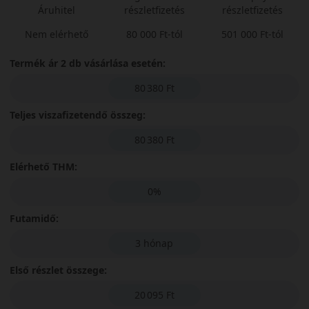
Áruhitel
részletfizetés
részletfizetés
Nem elérhető
80 000 Ft-tól
501 000 Ft-tól
Termék ár 2 db vásárlása esetén:
80 380 Ft
Teljes viszafizetendő összeg:
80 380 Ft
Elérhető THM:
0%
Futamidő:
3 hónap
Első részlet összege:
20 095 Ft