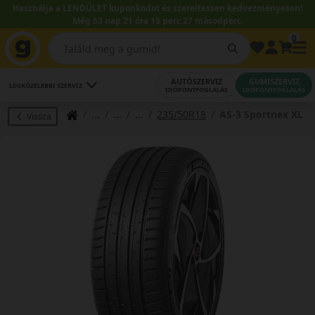
Használja a LENDÜLET kuponkódot és szereltessen kedvezményesen!
Még 53 nap 21 óra 15 perc 26 másodperc.
0
AUTÓSZERVIZ
GUMISZERVIZ
LEGKÖZELEBBI SZERVIZ
IDŐPONTFOGLALÁS
IDŐPONTFOGLALÁS
235/50R18
AS-3 Sportnex XL
Vissza