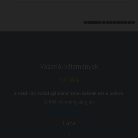
Vásárlói vélemények
97.76%
a vásárlók közül ajánlaná ismerősének ezt a boltot.
21659
vélemény alapján
Laca
-