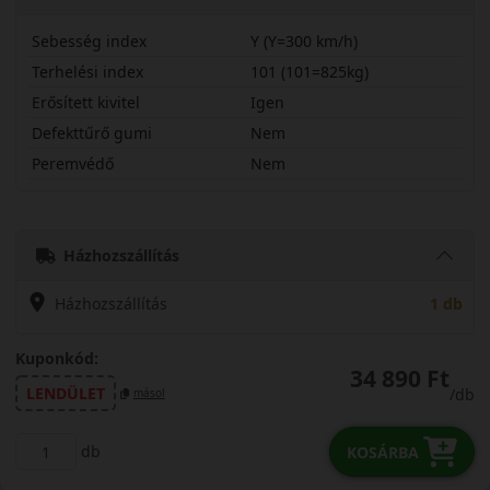
Sebesség index
Y (Y=300 km/h)
Terhelési index
101 (101=825kg)
Erősített kivitel
Igen
Defekttűrő gumi
Nem
Peremvédő
Nem
23550R18YAS3X
Házhozszállítás
Házhozszállítás
1 db
Kuponkód:
34 890 Ft
LENDÜLET
/db
másol
db
KOSÁRBA