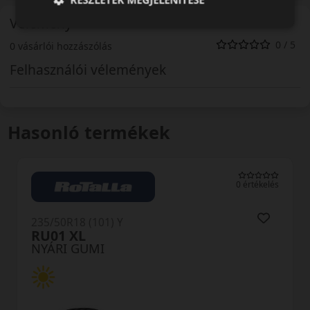
Vélemény
0 / 5
0 vásárlói hozzászólás
Felhasználói vélemények
Hasonló termékek
0 értékelés
235/50R18 (101) Y
RU01 XL
NYÁRI GUMI