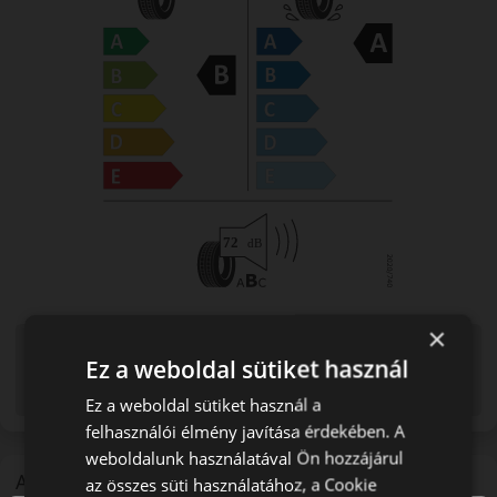
×
Figyelem a feltüntetett címke adatok tájékoztató
Ez a weboldal sütiket használ
jellegűek. Előfordulhat, hogy még a korábbi EU-s címkével
ellátott abroncs kerül kiszállításra.
Ez a weboldal sütiket használ a
felhasználói élmény javítása érdekében. A
weboldalunk használatával Ön hozzájárul
A márka
az összes süti használatához, a Cookie