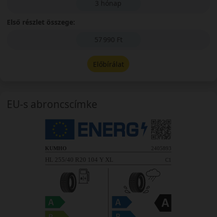
3 hónap
Első részlet összege:
57 990 Ft
Előbírálat
EU-s abroncscímke