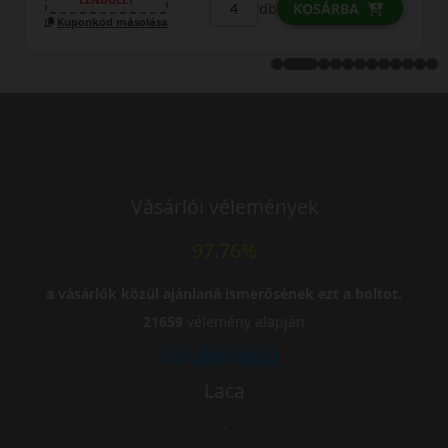
db
KOSÁRBA
Kuponkód másolása
Vásárlói vélemények
97.76%
a vásárlók közül ajánlaná ismerősének ezt a boltot.
21659
vélemény alapján
Laca
-