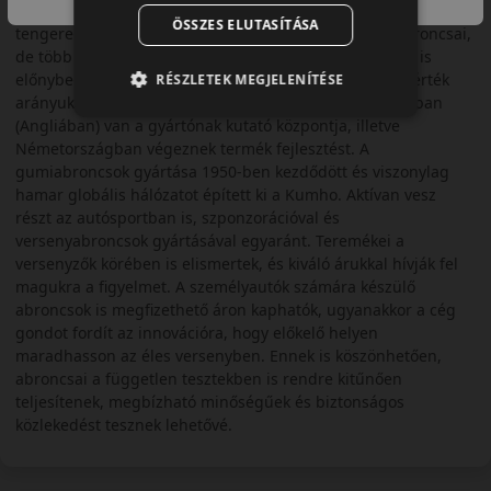
gumiabroncsok gyártója. Termékei nagyon népszerűek főleg a
ÖSSZES ELUTASÍTÁSA
tengeren túlon számos személyautó első szerelésű abroncsai,
de több európai gyártó (Smart-Mercedes, Volkswagen) is
előnyben részesíti kitűnő minőségük és nagyszerű ár/érték
RÉSZLETEK MEGJELENÍTÉSE
arányuk miatt. Ázsiában, Észak-Amerikában és Európában
(Angliában) van a gyártónak kutató központja, illetve
Németországban végeznek termék fejlesztést. A
gumiabroncsok gyártása 1950-ben kezdődött és viszonylag
hamar globális hálózatot épített ki a Kumho. Aktívan vesz
részt az autósportban is, szponzorációval és
versenyabroncsok gyártásával egyaránt. Teremékei a
versenyzők körében is elismertek, és kiváló árukkal hívják fel
magukra a figyelmet. A személyautók számára készülő
abroncsok is megfizethető áron kaphatók, ugyanakkor a cég
gondot fordít az innovációra, hogy előkelő helyen
maradhasson az éles versenyben. Ennek is köszönhetően,
abroncsai a független tesztekben is rendre kitűnően
teljesítenek, megbízható minőségűek és biztonságos
közlekedést tesznek lehetővé.