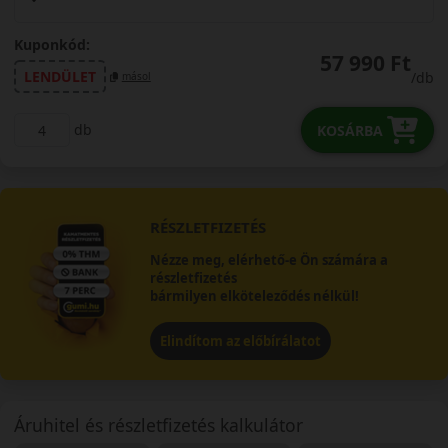
Kuponkód:
57 990 Ft
LENDÜLET
/db
másol
db
KOSÁRBA
RÉSZLETFIZETÉS
Nézze meg, elérhető-e Ön számára a
részletfizetés
bármilyen elköteleződés nélkül!
Elindítom az előbírálatot
Áruhitel és részletfizetés kalkulátor