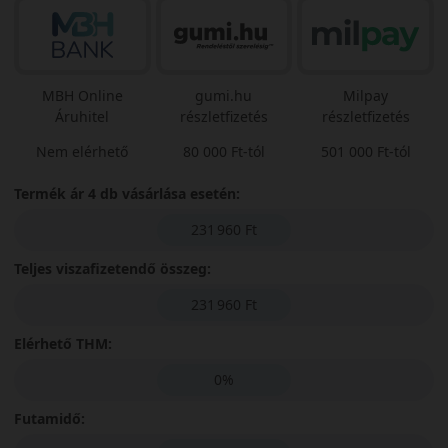
MBH Online
gumi.hu
Milpay
Áruhitel
részletfizetés
részletfizetés
Nem elérhető
80 000 Ft-tól
501 000 Ft-tól
Termék ár 4 db vásárlása esetén:
231 960 Ft
Teljes viszafizetendő összeg:
231 960 Ft
Elérhető THM:
0%
Futamidő: