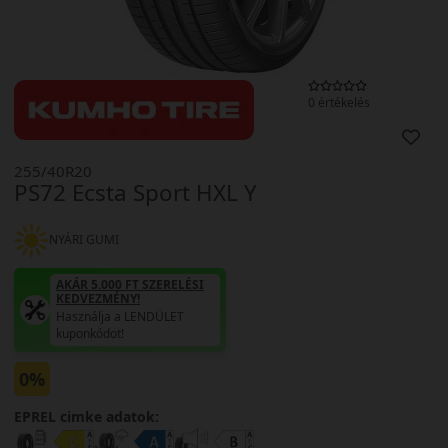
0 értékelés
255/40R20
PS72 Ecsta Sport HXL Y
NYÁRI GUMI
AKÁR 5.000 FT SZERELÉSI
KEDVEZMÉNY!
Használja a LENDÜLET
kuponkódot!
0%
EPREL cimke adatok: