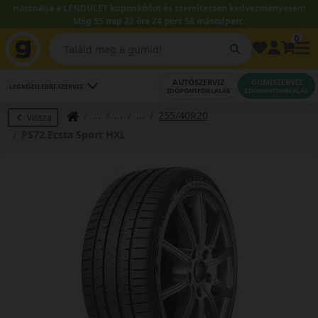
Használja a LENDÜLET kuponkódot és szereltessen kedvezményesen!
Még 55 nap 22 óra 24 perc 57 másodperc.
0
AUTÓSZERVIZ
GUMISZERVIZ
LEGKÖZELEBBI SZERVIZ
IDŐPONTFOGLALÁS
IDŐPONTFOGLALÁS
255/40R20
Vissza
PS72 Ecsta Sport HXL