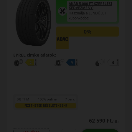
AKÁR 5.000 FT SZERELÉSI
KEDVEZMÉNY!
Használja a LENDÜLET
kuponkódot!
0%
EPREL cimke adatok:
0% THM
100% online
7 perc
FIZETHETEK RÉSZLETEKBEN?
62 590 Ft
/db
LENDÜLET