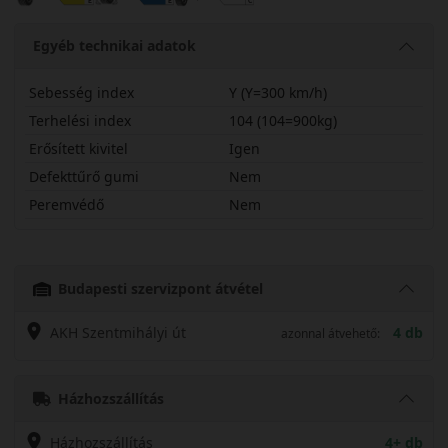
Egyéb technikai adatok
Sebesség index
Y (Y=300 km/h)
Terhelési index
104 (104=900kg)
Erősített kivitel
Igen
Defekttűrő gumi
Nem
Peremvédő
Nem
25540R20YPS72CX
Budapesti szervizpont átvétel
AKH Szentmihályi út
4 db
azonnal átvehető:
Házhozszállítás
Házhozszállítás
4+ db