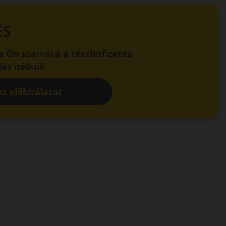
ÉS
 Ön számára a részletfizetés
és nélkül!
z előbírálatot