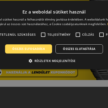
Ez a weboldal sütiket használ
l sütiket használ a felhasználói élmény javítása érdekében. A weboldalunk 
árul az összes süti használatához, a Cookie szabályzatunknak megfelelően.
TETLENÜL SZÜKSÉGES
TELJESÍTMÉNY
CÉLZÁS
F
ÖSSZES ELFOGADÁSA
ÖSSZES ELUTASÍTÁSA
RÉSZLETEK MEGJELENÍTÉSE