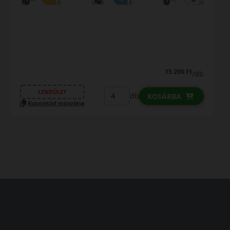
15 290 Ft
/db
LENDÜLET
db
KOSÁRBA
K
Kuponkód másolása