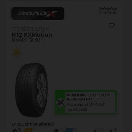
0 értékelés
195/65R15 (91) H
TE307 ReliaXTouring
NYÁRI GUMI
AKÁR 8.000 
KEDVEZMÉNY
Használja a 
kuponkódot!
00 FT SZERELÉSI
TRIPLA ELÉ
ÉNY!
MINŐSÉGI 
a a LENDÜLET
Regisztráció 
t!
Öné!
EPREL cimke adatok: