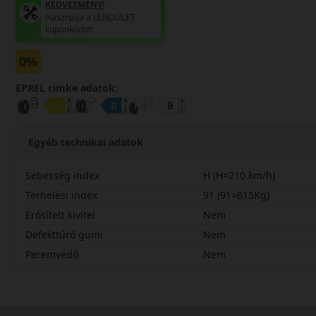
KEDVEZMÉNY!
Használja a LENDÜLET
kuponkódot!
0%
EPREL cimke adatok:
Egyéb technikai adatok
Sebesség index
H (H=210 km/h)
Terhelési index
91 (91=615Kg)
Erősített kivitel
Nem
Defekttűrő gumi
Nem
Peremvédő
Nem
19565R15HLK41PL