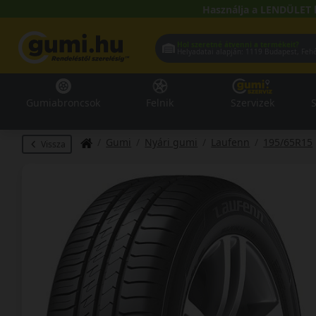
Használja a LENDÜLET 
Hol szeretné átvenni a termékeit?
Helyadatai alapján:
1119 Buda
Gumiabroncsok
Felnik
Szervizek
S
Gumi
Nyári gumi
Laufenn
195/65R15
Vissza