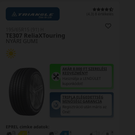
(4.3) 8 értékelés
(4.
195/65R15 (91) H
NA-1
NYÁRI GUMI
FT SZERELÉSI
!
LENDÜLET
GEDETTSÉG
AKÁR 8.000 FT S
GARANCIA
KEDVEZMÉNY!
után máris az
Használja a LEN
kuponkódot!
EPREL cimke adatok: