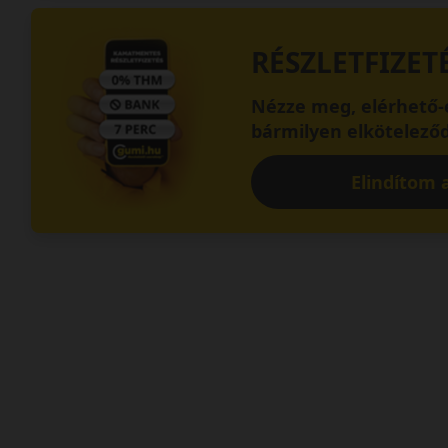
RÉSZLETFIZET
Nézze meg, elérhető-e
bármilyen elköteleződ
Elindítom a