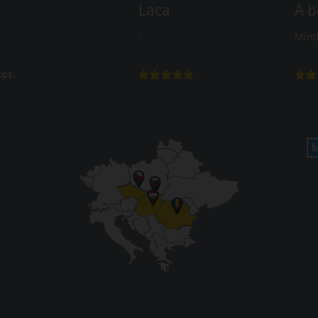
Laca
A b
-
Mind
ot.