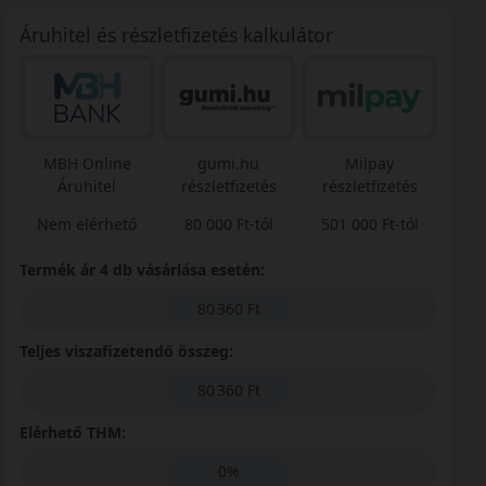
Áruhitel és részletfizetés kalkulátor
MBH Online
gumi.hu
Milpay
Áruhitel
részletfizetés
részletfizetés
Nem elérhető
80 000 Ft-tól
501 000 Ft-tól
Termék ár 4 db vásárlása esetén:
80 360 Ft
Teljes viszafizetendő összeg:
80 360 Ft
Elérhető THM:
0%