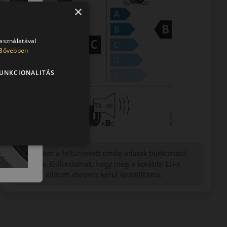
×
használatával
Bővebben
UNKCIONALITÁS
Figyelem a feltüntetett címke adatok tájékoztató
jellegűek. Előfordulhat, hogy még a korábbi EU-s
címkével ellátott abroncs kerül kiszállításra.