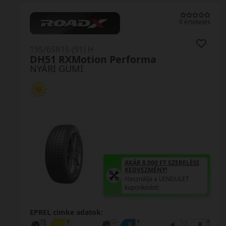
0 értékelés
195/65R15 (91) H
rma
H12 RXMotion
NYÁRI GUMI
8.000 FT SZERELÉSI
AKÁR 8.0
EZMÉNY!
KEDVEZM
álja a LENDÜLET
Használj
kódot!
kuponkódo
EPREL cimke adatok: