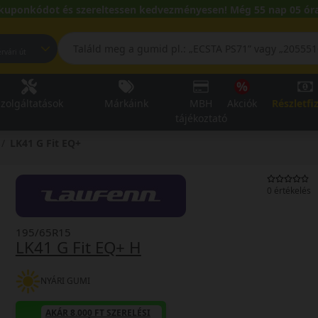
kuponkódot és szereltessen kedvezményesen! Még 55 nap 05 óra
pest, Fehérvári út
zolgáltatások
Márkáink
MBH
Akciók
Részletfi
tájékoztató
LK41 G Fit EQ+
0 értékelés
195/65R15
LK41 G Fit EQ+ H
NYÁRI GUMI
AKÁR 8.000 FT SZERELÉSI