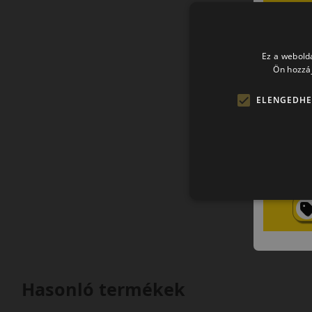
Ez a webolda
Ön hozzáj
ELENGEDHE
Hasonló termékek