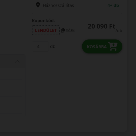
Házhozszállítás
4+ db
Kuponkód:
20 090 Ft
LENDÜLET
/db
másol
db
KOSÁRBA