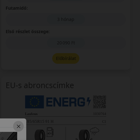
Futamidő:
3 hónap
Első részlet összege:
20 090 Ft
Előbírálat
EU-s abroncscímke