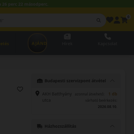
 26 perc 21 másodperc.
0
AJÁNDÉKUTALVÁNY
zetés
Hírek
Kapcsolat
Budapesti szervizpont átvétel
AKH Batthyány
1 db
azonnal átvehető:
utca
várható beérkezés:
2026.08.10.
Házhozszállítás