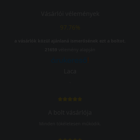
Vásárlói vélemények
97.76%
a vásárlók közül ajánlaná ismerősének ezt a boltot.
21659
vélemény alapján
Laca
-
A bolt vásárlója
Minden tökéletesen működik.