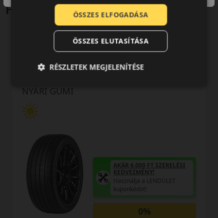
Hasonló termékek
ÖSSZES ELFOGADÁSA
ÖSSZES ELUTASÍTÁSA
0 értékelés
RÉSZLETEK MEGJELENÍTÉSE
215/50R17 (95) W
Ultra ARZ 5 XL
NYÁRI GUMI
AKÁR 6.000 FT SZERELÉSI
KEDVEZMÉNY!
Használja a LENDÜLET
kuponkódot!
0%