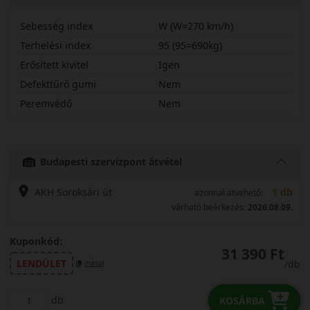
Sebesség index
W (W=270 km/h)
Terhelési index
95 (95=690kg)
Erősített kivitel
Igen
Defekttűrő gumi
Nem
Peremvédő
Nem
21550R17WLK1X
Budapesti szervizpont átvétel
AKH Soroksári út
1 db
azonnal átvehető:
várható beérkezés:
2026.08.09.
Kuponkód:
31 390 Ft
LENDÜLET
/db
másol
db
KOSÁRBA