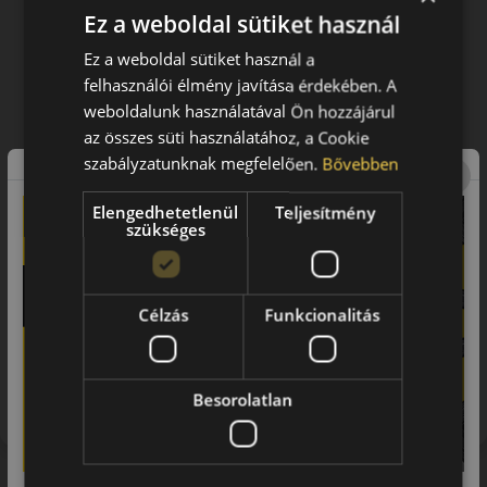
Ez a weboldal sütiket használ
Ez a weboldal sütiket használ a
felhasználói élmény javítása érdekében. A
weboldalunk használatával Ön hozzájárul
az összes süti használatához, a Cookie
szabályzatunknak megfelelően.
Bővebben
Elengedhetetlenül
Teljesítmény
szükséges
Célzás
Funkcionalitás
Figyelem a feltüntetett címke adatok tájékoztató
jellegűek. Előfordulhat, hogy még a korábbi EU-s címkével
Besorolatlan
ellátott abroncs kerül kiszállításra.