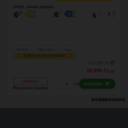
EPREL cimke adatok:
0% THM
100% online
7 perc
FIZETHETEK RÉSZLETEKBEN?
22 090 Ft
20 890 Ft
/db
LENDÜLET
db
KOSÁRBA
Kuponkód másolása