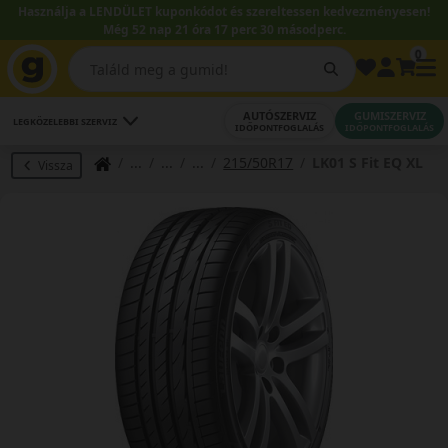
Használja a LENDÜLET kuponkódot és szereltessen kedvezményesen!
Még 52 nap 21 óra 17 perc 30 másodperc.
0
AUTÓSZERVIZ
GUMISZERVIZ
LEGKÖZELEBBI SZERVIZ
IDŐPONTFOGLALÁS
IDŐPONTFOGLALÁS
215/50R17
LK01 S Fit EQ XL
Vissza