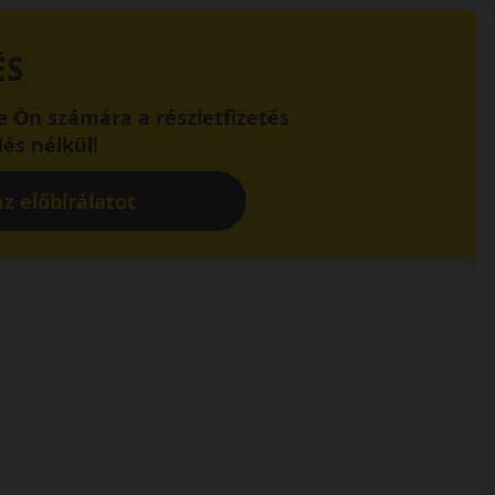
ÉS
 Ön számára a részletfizetés
és nélkül!
z előbírálatot