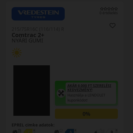
0 értékelés
215/75R16C (116) R
Comtrac 2
NYÁRI GUMI
AKÁR 6.000 FT SZERELÉSI
KEDVEZMÉNY!
Használja a LENDÜLET
kuponkódot!
0%
EPREL cimke adatok: