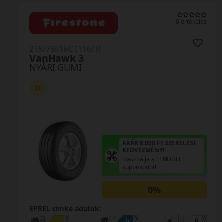
0 értékelés
215/75R16C (113/111) R
Transpro 2
NYÁRI GUMI
AKÁR 6.000 FT SZERELÉSI
KEDVEZMÉNY!
Használja a LENDÜLET
kuponkódot!
0%
EPREL cimke adatok: