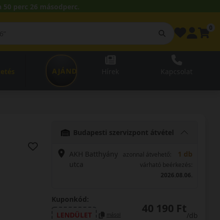
 50 perc 25 másodperc.
0
AJÁNDÉKUTALVÁNY
zetés
Hírek
Kapcsolat
Budapesti szervizpont átvétel
AKH Batthyány
1 db
azonnal átvehető:
utca
várható beérkezés:
2026.08.06.
Kuponkód:
40 190 Ft
LENDÜLET
/db
másol