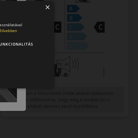
×
használatával
Bővebben
UNKCIONALITÁS
Figyelem a feltüntetett címke adatok tájékoztató
jellegűek. Előfordulhat, hogy még a korábbi EU-s
címkével ellátott abroncs kerül kiszállításra.