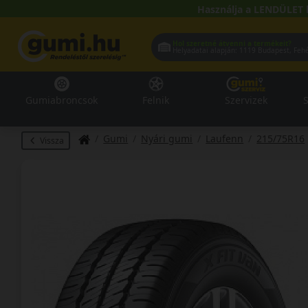
Használja a LENDÜLET 
Hol szeretné átvenni a termékeit?
Helyadatai alapján:
1119 Buda
Gumiabroncsok
Felnik
Szervizek
S
Gumi
Nyári gumi
Laufenn
215/75R16
Vissza