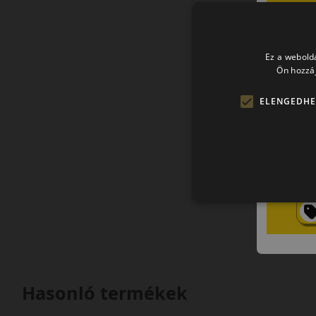
Ez a webolda
Ön hozzáj
ELENGEDHE
Hasonló termékek