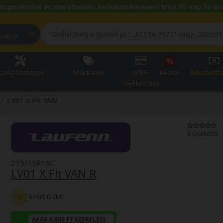
kuponkódot és szereltessen kedvezményesen! Még 55 nap 16 óra
pest, Fehérvári út
zolgáltatások
Márkáink
MBH
Akciók
Részletfi
tájékoztató
LV01 X Fit VAN
0 értékelés
215/75R16C
LV01 X Fit VAN R
NYÁRI GUMI
AKÁR 6.000 FT SZERELÉSI