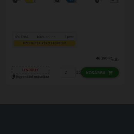
0% THM
100% online
7 perc
FIZETHETEK RÉSZLETEKBEN?
53 790 Ft
/db
LENDÜLET
db
KOSÁRBA
Kuponkód másolása