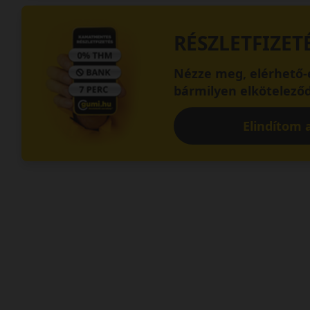
RÉSZLETFIZET
Nézze meg, elérhető-e
bármilyen elköteleződ
Elindítom a