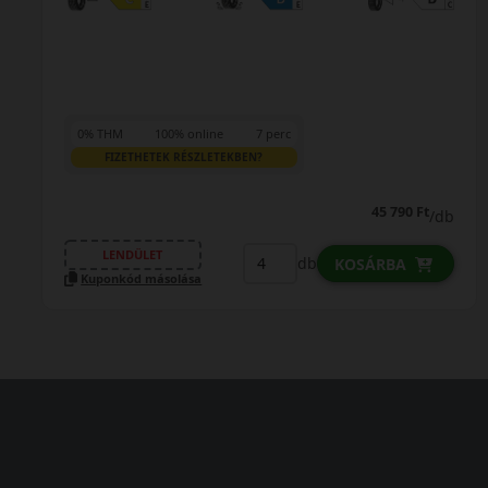
0% THM
100% online
7 perc
FIZETHETEK RÉSZLETEKBEN?
48 790 Ft
/db
LENDÜLET
db
KOSÁRBA
Kuponkód másolása