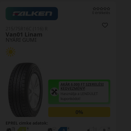
0 értékelés
215/75R16C (116) R
Carrier
NYÁRI GUMI
AKÁR 6.000 FT SZERELÉSI
KEDVEZMÉNY!
Használja a LENDÜLET
kuponkódot!
0%
EPREL cimke adatok: