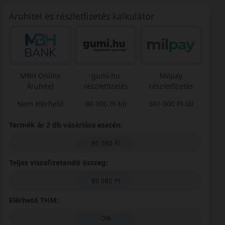
Áruhitel és részletfizetés kalkulátor
MBH Online
gumi.hu
Milpay
Áruhitel
részletfizetés
részletfizetés
Nem elérhető
80 000 Ft-tól
501 000 Ft-tól
Termék ár 2 db vásárlása esetén:
80 380 Ft
Teljes viszafizetendő összeg:
80 380 Ft
Elérhető THM:
0%