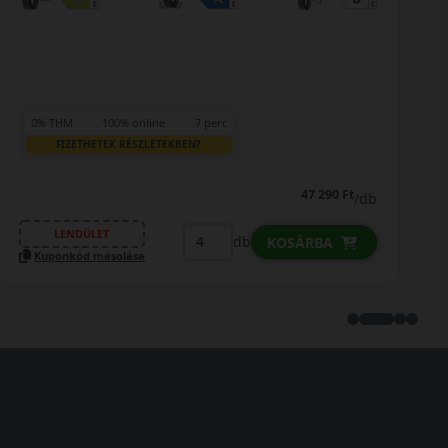
0% THM
100% online
7 perc
FIZETHETEK RÉSZLETEKBEN?
62 090 Ft
/db
LENDÜLET
db
KOSÁRBA
Kuponkód másolása