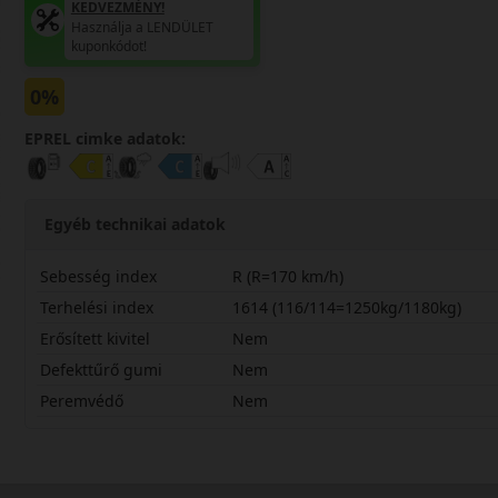
KEDVEZMÉNY!
Használja a LENDÜLET
kuponkódot!
0%
EPREL cimke adatok:
Egyéb technikai adatok
Sebesség index
R (R=170 km/h)
Terhelési index
1614 (116/114=1250kg/1180kg)
Erősített kivitel
Nem
Defekttűrő gumi
Nem
Peremvédő
Nem
21575R16CRLV01H