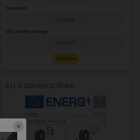
Futamidő:
3 hónap
Első részlet összege:
20 095 Ft
Előbírálat
EU-s abroncscímke