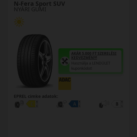
Bravuris 5HM FR
NYÁRI GUMI
AKÁR 5.000 FT S
KEDVEZMÉNY!
Használja a LEN
T SZERELÉSI
!
kuponkódot!
LENDÜLET
0%
EPREL cimke adatok: