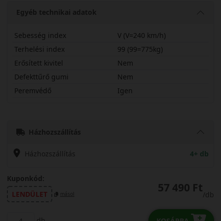
Egyéb technikai adatok
Sebesség index
V (V=240 km/h)
Terhelési index
99 (99=775kg)
Erősített kivitel
Nem
Defekttűrő gumi
Nem
Peremvédő
Igen
22555R19VPM5
Házhozszállítás
Házhozszállítás
4+ db
Kuponkód:
57 490 Ft
LENDÜLET
/db
másol
db
KOSÁRBA