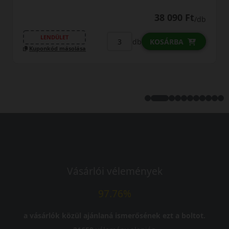
0% THM
100% online
7 perc
38 090 Ft
/db
FIZETHETEK RÉSZLETEKBEN?
OSÁRBA
39 
LENDÜLET
db
KOSÁ
Kuponkód másolása
Vásárlói vélemények
97.76%
a vásárlók közül ajánlaná ismerősének ezt a boltot.