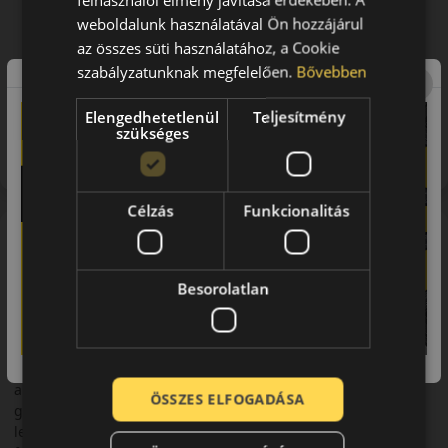
weboldalunk használatával Ön hozzájárul
az összes süti használatához, a Cookie
szabályzatunknak megfelelően.
Bővebben
Figyelem a feltüntetett címke adatok tájékoztató
Elengedhetetlenül
Teljesítmény
szükséges
jellegűek. Előfordulhat, hogy még a korábbi EU-s címkével
ellátott abroncs kerül kiszállításra.
Célzás
Funkcionalitás
A márka
Michelin
A Michelin egyike a legrégebben gumiabroncs gyártással
Besorolatlan
foglalkozó cégeknek. A közel másfél évszázados tapasztalat
garantálja, hogy termékei a prémium kategórián belül is
kiemelkedő minőségűek. Termékeiről általánosságban
elmondható, hogy a legmodernebb technológiákat
alkalmazzák a minél komfortosabb és tartósabb
ÖSSZES ELFOGADÁSA
gumiabroncsok előállítása érdekében. A Michelin termékek a
legmagasabb elvárásoknak is megfelelnek! A vállalat