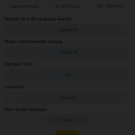
Nem elérhető
80 000 Ft-tól
501 000 Ft-tól
Termék ár 4 db vásárlása esetén:
229 960 Ft
Teljes viszafizetendő összeg:
229 960 Ft
Elérhető THM:
0%
Futamidő:
3 hónap
Első részlet összege:
57 490 Ft