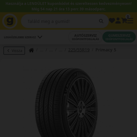
Használja a LENDÜLET kuponkódot és szereltessen kedvezményesen!
Még 54 nap 21 óra 13 perc 39 másodperc.
0
AUTÓSZERVIZ
GUMISZERVIZ
LEGKÖZELEBBI SZERVIZ
IDŐPONTFOGLALÁS
IDŐPONTFOGLALÁS
225/55R19
Primacy 5
Vissza