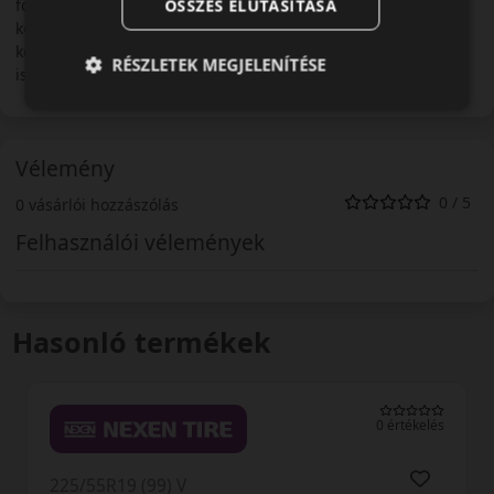
folyamatos kampányokkal hívja fel a figyelmet a
ÖSSZES ELUTASÍTÁSA
környezettudatosságra és energia takarékos és zöld
komponenseket (Green-X) tartalmazó termékeivel közvetlenül
RÉSZLETEK MEGJELENÍTÉSE
is tesz a természet megóvásáért.
Vélemény
0 / 5
0 vásárlói hozzászólás
Felhasználói vélemények
Hasonló termékek
0 értékelés
225/55R19 (99) V