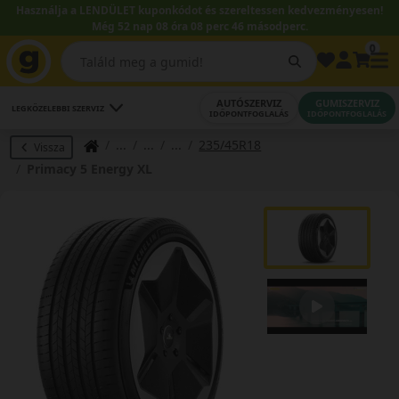
Használja a LENDÜLET kuponkódot és szereltessen kedvezményesen!
Még 52 nap 08 óra 08 perc 45 másodperc.
0
AUTÓSZERVIZ
GUMISZERVIZ
LEGKÖZELEBBI SZERVIZ
IDŐPONTFOGLALÁS
IDŐPONTFOGLALÁS
235/45R18
Vissza
Primacy 5 Energy XL