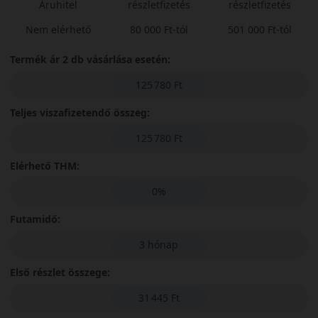
Áruhitel
részletfizetés
részletfizetés
Nem elérhető
80 000 Ft-tól
501 000 Ft-tól
Termék ár 2 db vásárlása esetén:
125 780 Ft
Teljes viszafizetendő összeg:
125 780 Ft
Elérhető THM:
0%
Futamidő:
3 hónap
Első részlet összege:
31 445 Ft