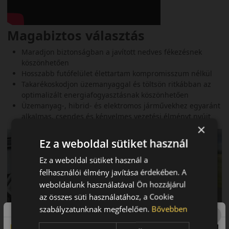
Magabiztos választás
Maradjon biztonságban a javított nedves fékezésnek
köszönhetően
Hosszabb futófelület élettartam kompromisszum nélkül
Takarékoskodjon üzemanyaggal és töltsön ritkábban az
optimalizált energiafogyasztásnak köszönhetően
Üzemanyag-, hibrid- és elektromos járművekhez egyaránt
alkalmas, csendes és kényelmes vezetési élményt nyújt
×
Ez a weboldal sütiket használ
Ez a weboldal sütiket használ a
felhasználói élmény javítása érdekében. A
weboldalunk használatával Ön hozzájárul
az összes süti használatához, a Cookie
szabályzatunknak megfelelően.
Bővebben