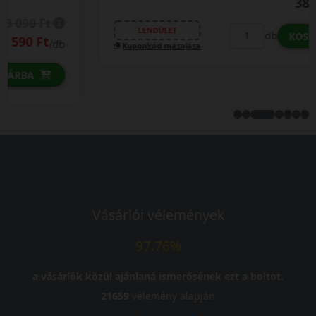
38 590 Ft
/db
LENDÜLET
db
KOSÁRBA
Kuponkód másolása
Vásárlói vélemények
97.76%
a vásárlók közül ajánlaná ismerősének ezt a boltot.
21659
vélemény alapján