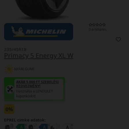
0 értékelés
235/45R18
Primacy 5 Energy XL W
NYÁRI GUMI
AKÁR 5.000 FT SZERELÉSI
KEDVEZMÉNY!
Használja a LENDÜLET
kuponkódot!
0%
EPREL cimke adatok: