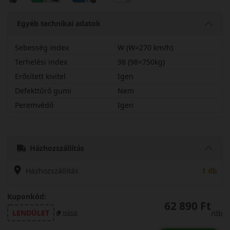
Egyéb technikai adatok
Sebesség index
W (W=270 km/h)
Terhelési index
98 (98=750kg)
Erősített kivitel
Igen
Defekttűrő gumi
Nem
Peremvédő
Igen
23545R18WPM5EX
Házhozszállítás
Házhozszállítás
1 db
Kuponkód:
62 890 Ft
LENDÜLET
/db
másol