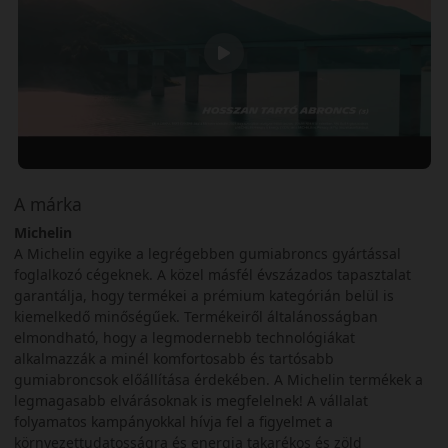
A márka
Michelin
A Michelin egyike a legrégebben gumiabroncs gyártással
foglalkozó cégeknek. A közel másfél évszázados tapasztalat
garantálja, hogy termékei a prémium kategórián belül is
kiemelkedő minőségűek. Termékeiről általánosságban
elmondható, hogy a legmodernebb technológiákat
alkalmazzák a minél komfortosabb és tartósabb
gumiabroncsok előállítása érdekében. A Michelin termékek a
legmagasabb elvárásoknak is megfelelnek! A vállalat
folyamatos kampányokkal hívja fel a figyelmet a
környezettudatosságra és energia takarékos és zöld