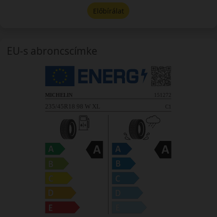
Előbírálat
EU-s abroncscímke