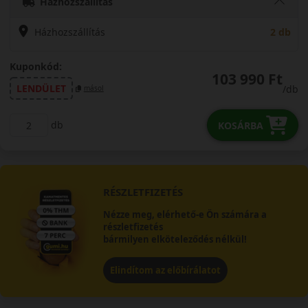
Házhozszállítás
Házhozszállítás
2 db
Kuponkód:
103 990 Ft
LENDÜLET
/db
másol
db
KOSÁRBA
RÉSZLETFIZETÉS
Nézze meg, elérhető-e Ön számára a
részletfizetés
bármilyen elköteleződés nélkül!
Elindítom az előbírálatot