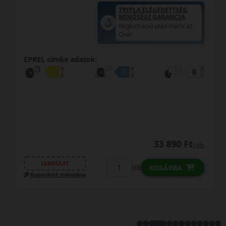
TRIPLA ELÉGEDETTSÉG
MINŐSÉGI GARANCIA
Regisztráció után máris az
Öné!
EPREL cimke adatok:
33 890 Ft
/db
LENDÜLET
db
KOSÁRBA
Kuponkód másolása