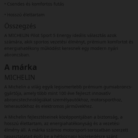
• Csendes és komfortos futás
• Hosszú élettartam
Összegzés
A MICHELIN Pilot Sport 5 Energy ideális választás azok
számára, akik sportos vezetési élményt, prémium komfortot és
energiahatékony működést keresnek egy modern nyári
abroncsban.
A márka
MICHELIN
A Michelin a világ egyik legismertebb prémium gumiabroncs-
gyártója, amely több mint 100 éve fejleszt innovatív
abroncstechnológiákat személyautókhoz, motorsporthoz,
teherautókhoz és elektromos járművekhez.
A Michelin fejlesztéseinek középpontjában a biztonság, a
hosszú élettartam, az energiahatékonyság és a vezetési
élmény áll. A márka számos motorsport-sorozatban szerzett
tapasztalatait építi be a hétköznapi közlekedésre szánt