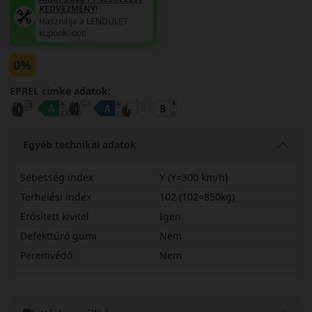
KEDVEZMÉNY!
Használja a LENDÜLET
kuponkódot!
0%
EPREL cimke adatok:
Egyéb technikai adatok
Sebesség index
Y (Y=300 km/h)
Terhelési index
102 (102=850kg)
Erősített kivitel
Igen
Defekttűrő gumi
Nem
Peremvédő
Nem
25540R21YPSP5EX