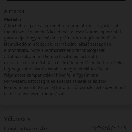
A márka
Michelin
A Michelin egyike a legrégebben gumiabroncs gyártással
foglalkozó cégeknek. A közel másfél évszázados tapasztalat
garantálja, hogy termékei a prémium kategórián belül is
kiemelkedő minőségűek. Termékeiről általánosságban
elmondható, hogy a legmodernebb technológiákat
alkalmazzák a minél komfortosabb és tartósabb
gumiabroncsok előállítása érdekében. A Michelin termékek a
legmagasabb elvárásoknak is megfelelnek! A vállalat
folyamatos kampányokkal hívja fel a figyelmet a
környezettudatosságra és energia takarékos és zöld
komponenseket (Green-X) tartalmazó termékeivel közvetlenül
is tesz a természet megóvásáért.
Vélemény
0 / 5
0 vásárlói hozzászólás