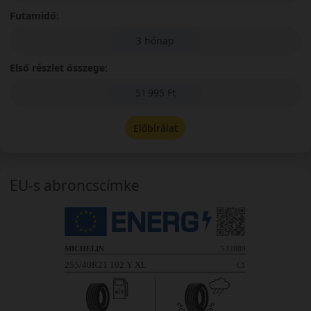
Futamidő:
3 hónap
Első részlet összege:
51 995 Ft
Előbírálat
EU-s abroncscímke