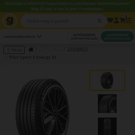
Használja a LENDÜLET kuponkódot és szereltessen kedvezményesen!
Még 52 nap 16 óra 34 perc 14 másodperc.
0
AUTÓSZERVIZ
GUMISZERVIZ
LEGKÖZELEBBI SZERVIZ
IDŐPONTFOGLALÁS
IDŐPONTFOGLALÁS
255/40R21
Vissza
Pilot Sport 5 Energy XL