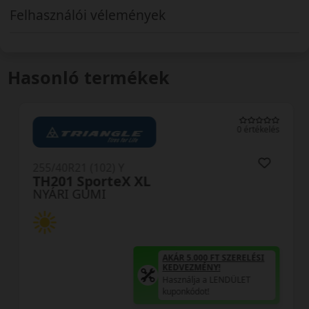
Felhasználói vélemények
Hasonló termékek
0 értékelés
255/40R21 (102) Y
TH201 SporteX XL
NYÁRI GUMI
AKÁR 5.000 FT SZERELÉSI
KEDVEZMÉNY!
Használja a LENDÜLET
kuponkódot!