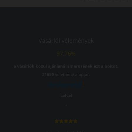
Vásárlói vélemények
97.76%
a vásárlók közül ajánlaná ismerősének ezt a boltot.
21659
vélemény alapján
Laca
-