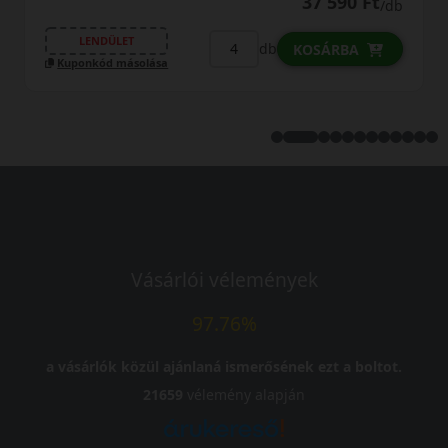
37 590 Ft
32
/db
31 
OSÁRBA
LENDÜLET
db
KOSÁ
Kuponkód másolása
Vásárlói vélemények
97.76%
a vásárlók közül ajánlaná ismerősének ezt a boltot.
21659
vélemény alapján