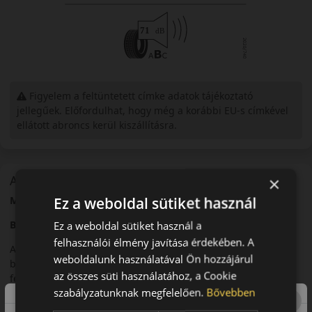
Figyelem a feltüntetett címke adatok tájékoztató
jellegűek. Előfordulhat, hogy még a korábbi EU-s címkével
ellátott abroncs kerül kiszállításra.
A mintázat
×
Ez a weboldal sütiket használ
Michelin
Primacy
3 – Komfortos nyári személyautó-abroncs
Bevezető
Ez a weboldal sütiket használ a
felhasználói élmény javítása érdekében. A
A Michelin Primacy 3 egy prémium nyári abroncs, amelyet a
weboldalunk használatával Ön hozzájárul
biztonságos és kényelmes közlekedés érdekében
az összes süti használatához, a Cookie
fejlesztettek.
szabályzatunknak megfelelően.
Bővebben
Futófelület és tapadás