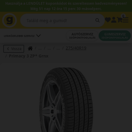
Használja a LENDÜLET kuponkódot és szereltessen kedvezményesen!
Még 51 nap 12 óra 15 perc 30 másodperc.
0
AUTÓSZERVIZ
GUMISZERVIZ
LEGKÖZELEBBI SZERVIZ
IDŐPONTFOGLALÁS
IDŐPONTFOGLALÁS
275/40R19
Vissza
Primacy 3 ZP* Grnx