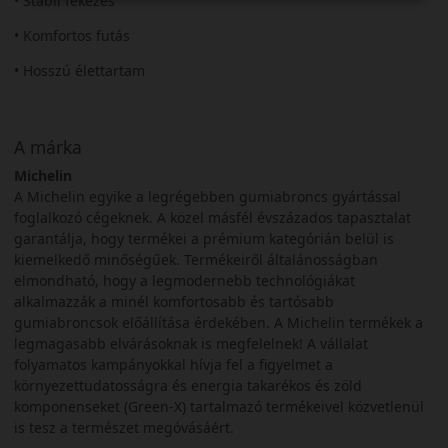
• Stabil fékezés
• Komfortos futás
• Hosszú élettartam
A márka
Michelin
A Michelin egyike a legrégebben gumiabroncs gyártással
foglalkozó cégeknek. A közel másfél évszázados tapasztalat
garantálja, hogy termékei a prémium kategórián belül is
kiemelkedő minőségűek. Termékeiről általánosságban
elmondható, hogy a legmodernebb technológiákat
alkalmazzák a minél komfortosabb és tartósabb
gumiabroncsok előállítása érdekében. A Michelin termékek a
legmagasabb elvárásoknak is megfelelnek! A vállalat
folyamatos kampányokkal hívja fel a figyelmet a
környezettudatosságra és energia takarékos és zöld
komponenseket (Green-X) tartalmazó termékeivel közvetlenül
is tesz a természet megóvásáért.