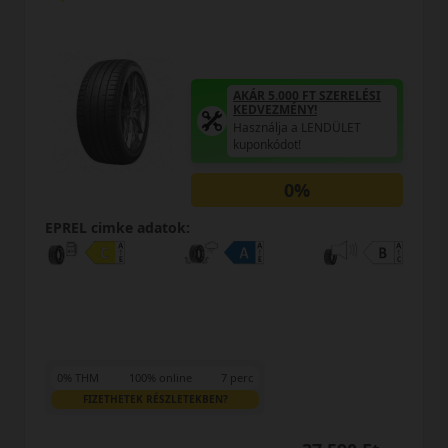
AKÁR 5.000 FT S
KEDVEZMÉNY!
Használja a LEN
kuponkódot!
T SZERELÉSI
!
LENDÜLET
TRIPLA ELÉGED
MINŐSÉGI GAR
Regisztráció után
Öné!
0%
EPREL cimke adatok:
0% THM
100% online
7 perc
FIZETHETEK RÉSZLETEKBEN?