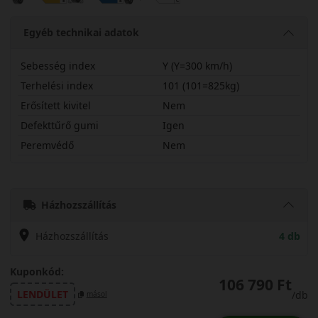
Egyéb technikai adatok
Sebesség index
Y (Y=300 km/h)
Terhelési index
101 (101=825kg)
Erősített kivitel
Nem
Defekttűrő gumi
Igen
Peremvédő
Nem
27540R19YPRY3ZG
Házhozszállítás
Házhozszállítás
4 db
Kuponkód:
106 790 Ft
LENDÜLET
/db
másol