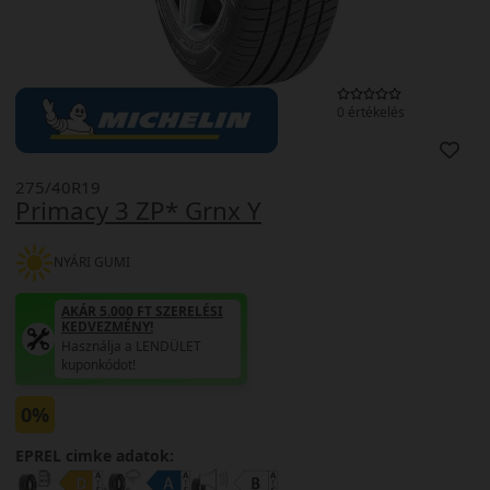
0 értékelés
275/40R19
Primacy 3 ZP* Grnx Y
NYÁRI GUMI
AKÁR 5.000 FT SZERELÉSI
KEDVEZMÉNY!
Használja a LENDÜLET
kuponkódot!
0%
EPREL cimke adatok: