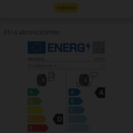
Előbírálat
EU-s abroncscímke