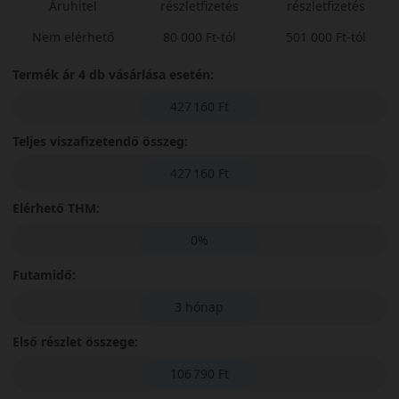
Áruhitel
részletfizetés
részletfizetés
Nem elérhető
80 000 Ft-tól
501 000 Ft-tól
Termék ár 4 db vásárlása esetén:
427 160 Ft
Teljes viszafizetendő összeg:
427 160 Ft
Elérhető THM:
0%
Futamidő:
3 hónap
Első részlet összege:
106 790 Ft