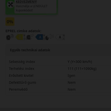
KEDVEZMÉNY!
Használja a LENDÜLET
kuponkódot!
0%
EPREL cimke adatok:
Egyéb technikai adatok
Sebesség index
Y (Y=300 km/h)
Terhelési index
111 (111=1090kg)
Erősített kivitel
Igen
Defekttűrő gumi
Nem
Peremvédő
Nem
31540R21YLSP3X