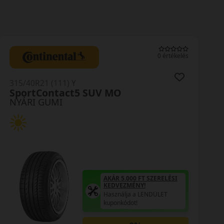
0 értékelés
315/40R21 (111) Y
SportContact5 SUV MO
NYÁRI GUMI
AKÁR 5.000 FT SZERELÉSI
KEDVEZMÉNY!
Használja a LENDÜLET
kuponkódot!