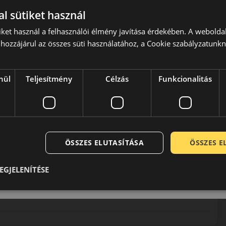
l sütiket használ
iket használ a felhasználói élmény javítása érdekében. A webolda
hozzájárul az összes süti használatához, a Cookie szabályzatunk
glalkozó cégeknek. A közel másfél évszázados tapasztalat
iemelkedő minőségűek. Termékeiről általánosságban
nül
Teljesítmény
Célzás
Funkcionalitás
zák a minél komfortosabb és tartósabb gumiabroncsok
lvárásoknak is megfelelnek! A vállalat folyamatos
 és energia takarékos és zöld komponenseket (Green-X)
vásáért.
ÖSSZES ELUTASÍTÁSA
ÖSSZES 
EGJELENÍTÉSE
0 / 5