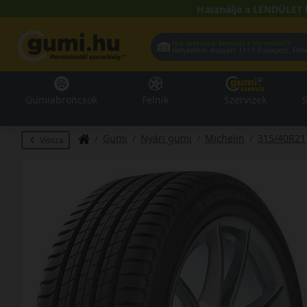
Használja a LENDÜLET 
Hol szeretné átvenni a termékeit?
Helyadatai alapján:
1119 Buda
Gumiabroncsok
Felnik
Szervizek
S
Gumi
Nyári gumi
Michelin
315/40R21
Vissza