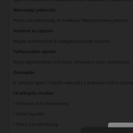
Biztonsági jellemzők
Precíz irányíthatóság és hatékony fékteljesítmény jellemzi.
Komfort és zajszint
Magas komfortszint és kiegyensúlyozott zajszint.
Felhasználási ajánlás
Nagy teljesítményű SUV-khoz, dinamikus nyári vezetéshez.
Összegzés
A Latitude Sport 3 ideális választás a prémium SUV-k számá
Fő előnyök röviden:
• Prémium SUV teljesítmény
• Stabil tapadás
• Precíz irányíthatóság