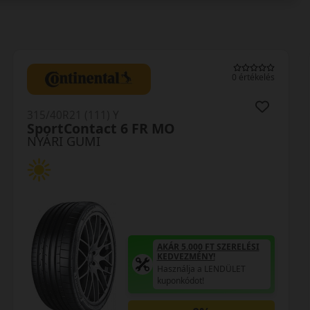
0 értékelés
315/40R21 (111) Y
SportContact 6 FR MO
NYÁRI GUMI
AKÁR 5.000 FT SZERELÉSI
KEDVEZMÉNY!
Használja a LENDÜLET
kuponkódot!