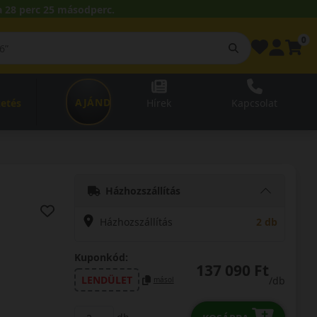
 28 perc 24 másodperc.
0
AJÁNDÉKUTALVÁNY
zetés
Hírek
Kapcsolat
Házhozszállítás
Házhozszállítás
2 db
Kuponkód:
137 090 Ft
LENDÜLET
/db
másol