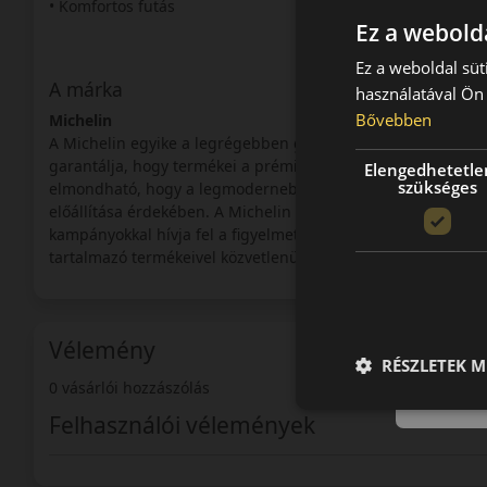
• Komfortos futás
Ez a webolda
Ez a weboldal süt
A márka
használatával Ön 
Bővebben
Michelin
A Michelin egyike a legrégebben gumiabroncs gyártással fo
garantálja, hogy termékei a prémium kategórián belül is k
Elengedhetetle
szükséges
elmondható, hogy a legmodernebb technológiákat alkalmaz
előállítása érdekében. A Michelin termékek a legmagasabb e
kampányokkal hívja fel a figyelmet a környezettudatosságra
tartalmazó termékeivel közvetlenül is tesz a természet megó
Vélemény
RÉSZLETEK M
0 vásárlói hozzászólás
Felhasználói vélemények