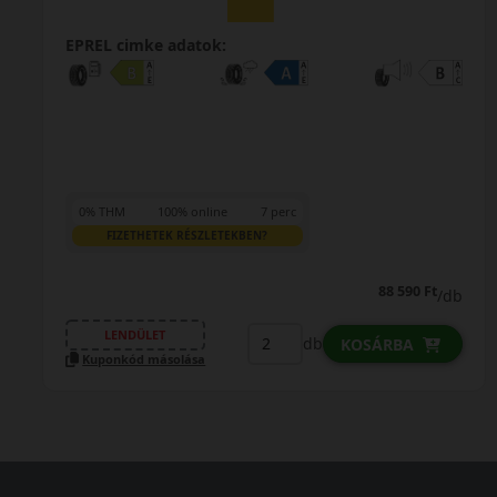
EPREL cimke adatok:
0% THM
100% online
7 perc
FIZETHETEK RÉSZLETEKBEN?
88 590 Ft
/db
LENDÜLET
db
KOSÁRBA
Kuponkód másolása