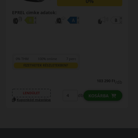
0%
EPREL cimke adatok:
0% THM
100% online
7 perc
FIZETHETEK RÉSZLETEKBEN?
103 290 Ft
/db
LENDÜLET
db
KOSÁRBA
Kuponkód másolása