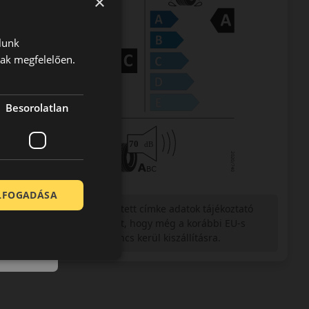
×
lunk
nak megfelelően.
Besorolatlan
ELFOGADÁSA
Figyelem a feltüntetett címke adatok tájékoztató
jellegűek. Előfordulhat, hogy még a korábbi EU-s
címkével ellátott abroncs kerül kiszállításra.