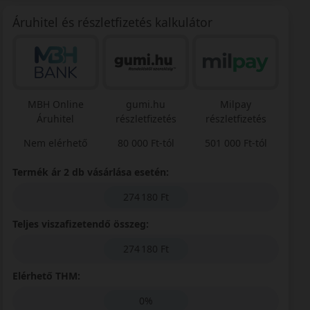
Áruhitel és részletfizetés kalkulátor
MBH Online
gumi.hu
Milpay
Áruhitel
részletfizetés
részletfizetés
Nem elérhető
80 000 Ft-tól
501 000 Ft-tól
Termék ár 2 db vásárlása esetén:
274 180 Ft
Teljes viszafizetendő összeg:
274 180 Ft
Elérhető THM:
0%