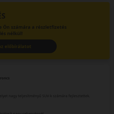
ÉS
 Ön számára a részletfizetés
és nélkül!
z előbírálatot
broncs
lyet nagy teljesítményű SUV-k számára fejlesztettek.
t biztosít nagy sebességnél.