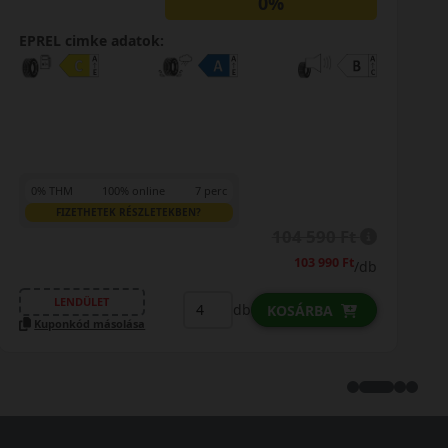
0%
EPREL cimke adatok:
0% THM
100% online
7 perc
FIZETHETEK RÉSZLETEKBEN?
104 590 Ft
103 990 Ft
/db
LENDÜLET
db
KOSÁRBA
Kuponkód másolása