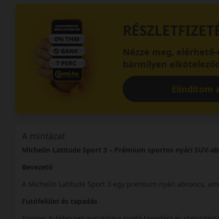
RÉSZLETFIZET
Nézze meg, elérhető-e
bármilyen elköteleződ
Elindítom a
A mintázat
Michelin Latitude Sport 3 – Prémium sportos nyári SUV-a
Bevezető
A Michelin Latitude Sport 3 egy prémium nyári abroncs, ame
Futófelület és tapadás
Sportos futófelületi kialakítása kiváló tapadást és stabilitás