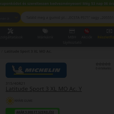
kuponkódot és szereltessen kedvezményesen! Még 53 nap 06 óra
pest, Fehérvári út
zolgáltatások
Márkáink
MBH
Akciók
Részletfi
tájékoztató
Latitude Sport 3 XL MO Ac.
0 értékelés
315/40R21
Latitude Sport 3 XL MO Ac. Y
NYÁRI GUMI
AKÁR 5.000 FT SZERELÉSI