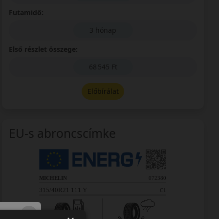
Futamidő:
3 hónap
Első részlet összege:
68 545 Ft
Előbírálat
EU-s abroncscímke