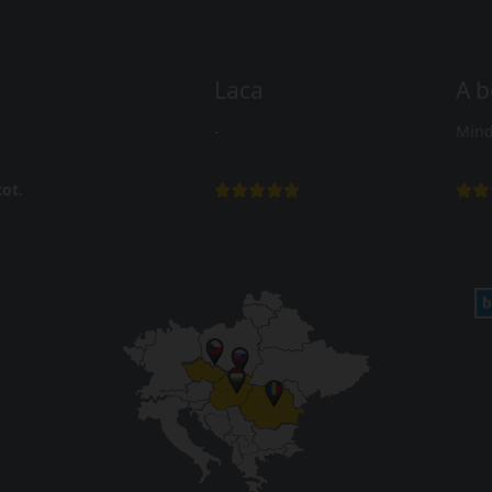
Laca
A b
-
Mind
ot.