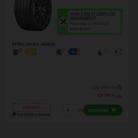
AKÁR 5.000 FT SZERELÉSI
KEDVEZMÉNY!
Használja a LENDÜLET
kuponkódot!
EPREL cimke adatok:
126 890 Ft
126 190 Ft
/db
LENDÜLET
db
KOSÁRBA
Kuponkód másolása