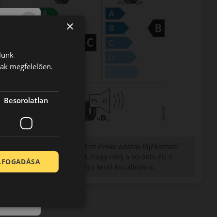
×
lunk
nak megfelelően.
Besorolatlan
Figyelem a feltüntetett címke adatok tájékoztató
jellegűek. Előfordulhat, hogy még a korábbi EU-s
ELFOGADÁSA
címkével ellátott abroncs kerül kiszállításra.