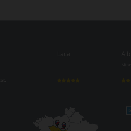
Laca
A b
-
Mind
ot.