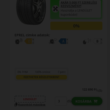
AKÁR 5.000 FT SZERELÉSI
KEDVEZMÉNY!
Használja a LENDÜLET
kuponkódot!
0%
EPREL cimke adatok:
0% THM
100% online
7 perc
FIZETHETEK RÉSZLETEKBEN?
122 890 Ft
/db
LENDÜLET
db
KOSÁRBA
Kuponkód másolása