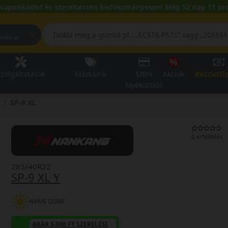
kuponkódot és szereltessen kedvezményesen! Még 52 nap 11 óra
pest, Fehérvári út
zolgáltatások
Márkáink
MBH
Akciók
Részletfi
tájékoztató
2
SP-9 XL
0 értékelés
285/40R22
SP-9 XL Y
NYÁRI GUMI
AKÁR 5.000 FT SZERELÉSI