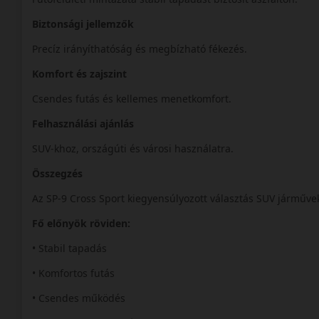
Biztonsági jellemzők
Precíz irányíthatóság és megbízható fékezés.
Komfort és zajszint
Csendes futás és kellemes menetkomfort.
Felhasználási ajánlás
SUV-khoz, országúti és városi használatra.
Összegzés
Az SP-9 Cross Sport kiegyensúlyozott választás SUV járműv
Fő előnyök röviden:
• Stabil tapadás
• Komfortos futás
• Csendes működés