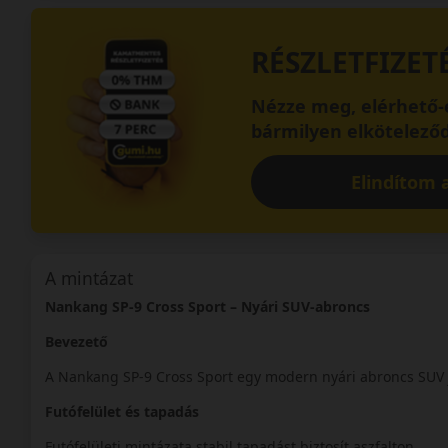
RÉSZLETFIZET
Nézze meg, elérhető-e
bármilyen elköteleződ
Elindítom a
A mintázat
Nankang SP-9 Cross Sport – Nyári SUV-abroncs
Bevezető
A Nankang SP-9 Cross Sport egy modern nyári abroncs SUV
Futófelület és tapadás
Futófelületi mintázata stabil tapadást biztosít aszfalton.