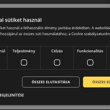
l sütiket használ
iket használ a felhasználói élmény javítása érdekében. A webolda
hozzájárul az összes süti használatához, a Cookie szabályzatunk
 kielégítse, a gumiabroncsgyártó mottót is ennek
nováció”. Tajvan legjelentősebb autógumikat gyártó vállalata
sabban közlekedhessünk az utakon.
nül
Teljesítmény
Célzás
Funkcionalitás
kínálatukban gyakorlatilag minden jármű autógumija
szágban, a világ valamennyi kontinensén megtaláljuk.
k és több díjjal is jutalmazták már a Nankang
elérhető áron keresnek megbízható gumiabroncsot, legyen
ÖSSZES ELUTASÍTÁSA
ÖSSZES 
EGJELENÍTÉSE