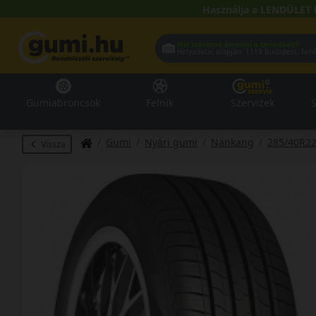
Használja a LENDÜLET 
Hol szeretné átvenni a termékeit?
Helyadatai alapján:
1119 Buda
Gumiabroncsok
Felnik
Szervizek
S
Gumi
Nyári gumi
Nankang
285/40R2
Vissza