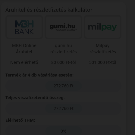
Áruhitel és részletfizetés kalkulátor
MBH Online
gumi.hu
Milpay
Áruhitel
részletfizetés
részletfizetés
Nem elérhető
80 000 Ft-tól
501 000 Ft-tól
Termék ár 4 db vásárlása esetén:
272 760 Ft
Teljes viszafizetendő összeg:
272 760 Ft
Elérhető THM:
0%