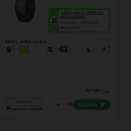
AKÁR 5.000 FT SZERELÉSI
KEDVEZMÉNY!
Használja a LENDÜLET
kuponkódot!
EPREL cimke adatok:
127 490 Ft
/db
LENDÜLET
db
KOSÁRBA
Kuponkód másolása