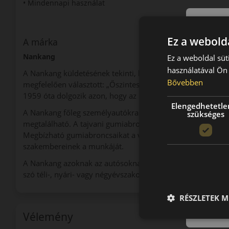
• Mindennapi használat
Ez a webolda
A márka
Nankang
Ez a weboldal süt
használatával Ön 
A Nankang küldetésének tekinti, hogy a vásárlók elvárásait
Bővebben
megfelelően választott: „Őszinteség, gyakorlatiasság és in
1959 óta dolgozik azon, hogy az utakon minél biztonságo
Elengedhetetle
A Nankang főleg személyautókra gyárt gumiabroncsot, de 
szükséges
megtalálható. A tajvani gumiabroncsokat több mint 100 or
Megbízható gumiabroncsaikat a világ minden táján elismeri
szakembereinek a munkáját.
A Nankang azoknak az autósoknak ideális választás, akik 
szó téli-, nyári- vagy négyévszakos gumiabroncsról.
RÉSZLETEK M
Vélemény