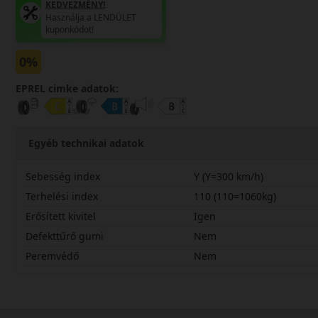
KEDVEZMÉNY!
Használja a LENDÜLET
kuponkódot!
0%
EPREL cimke adatok:
Egyéb technikai adatok
Sebesség index
Y (Y=300 km/h)
Terhelési index
110 (110=1060kg)
Erősített kivitel
Igen
Defekttűrő gumi
Nem
Peremvédő
Nem
28540R22YSP9X