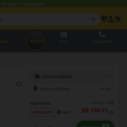
 32 perc 10 másodperc.
0
AJÁNDÉKUTALVÁNY
zetés
Hírek
Kapcsolat
Házhozszállítás
Házhozszállítás
4+ db
69 390 Ft
Kuponkód:
68 190 Ft
LENDÜLET
/db
másol