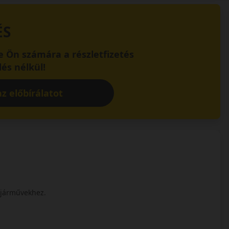
ÉS
 Ön számára a részletfizetés
és nélkül!
z előbírálatot
 járművekhez.