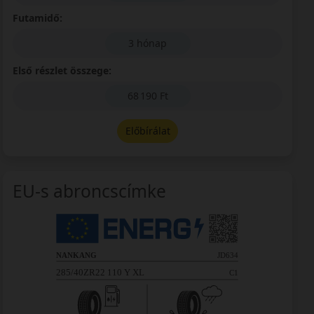
Futamidő:
3 hónap
Első részlet összege:
68 190 Ft
Előbírálat
EU-s abroncscímke