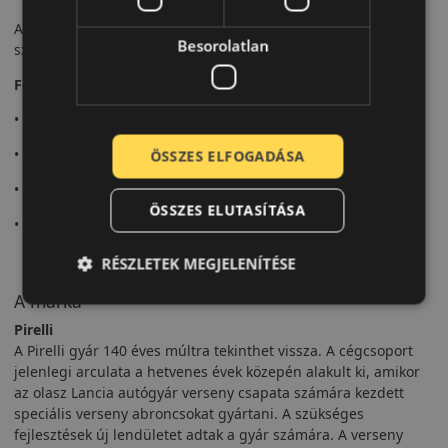
A P Zero a sportos teljesítmény és a vezetési élmény
Besorolatlan
szinonimája.
Fő előnyök röviden:
• Sportos teljesítmény
• Precíz irányíthatóság
ÖSSZES ELFOGADÁSA
• Stabil tapadás
ÖSSZES ELUTASÍTÁSA
• Dinamikus vezetési élmény
RÉSZLETEK MEGJELENÍTÉSE
A márka
Pirelli
A Pirelli gyár 140 éves múltra tekinthet vissza. A cégcsoport
jelenlegi arculata a hetvenes évek közepén alakult ki, amikor
az olasz Lancia autógyár verseny csapata számára kezdett
speciális verseny abroncsokat gyártani. A szükséges
fejlesztések új lendületet adtak a gyár számára. A verseny