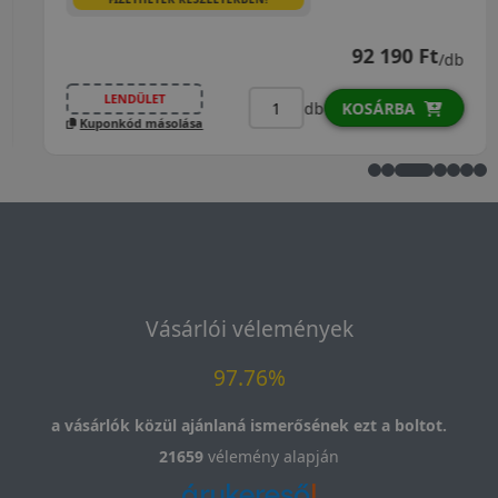
92 190 Ft
/db
LENDÜLET
db
KOSÁRBA
Kuponkód másolása
Vásárlói vélemények
97.76%
a vásárlók közül ajánlaná ismerősének ezt a boltot.
21659
vélemény alapján