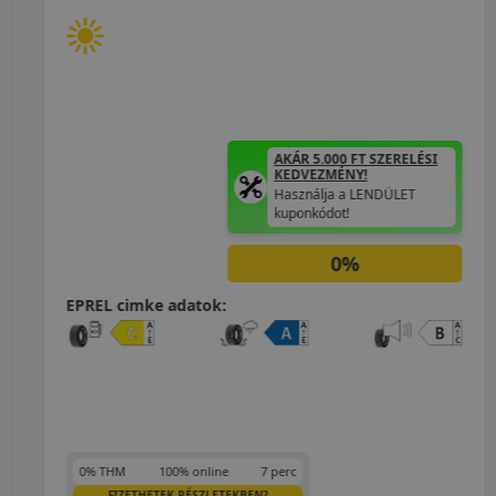
AKÁR 5.000 FT SZERELÉSI
KEDVEZMÉNY!
Használja a LENDÜLET
kuponkódot!
0%
EPREL cimke adatok:
0% THM
100% online
7 perc
FIZETHETEK RÉSZLETEKBEN?