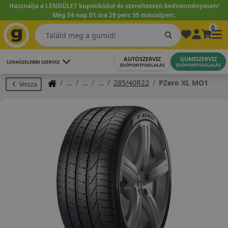
Használja a LENDÜLET kuponkódot és szereltessen kedvezményesen!
Még 54 nap 01 óra 29 perc 54 másodperc.
0
AUTÓSZERVIZ
GUMISZERVIZ
LEGKÖZELEBBI SZERVIZ
IDŐPONTFOGLALÁS
IDŐPONTFOGLALÁS
285/40R22
PZero XL MO1
Vissza