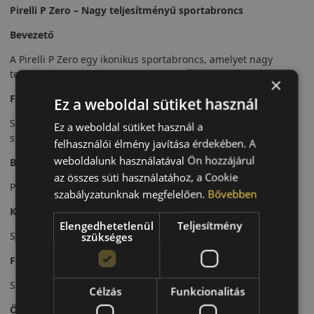
Pirelli P Zero – Nagy teljesítményű sportabroncs
Bevezető
A Pirelli P Zero egy ikonikus sportabroncs, amelyet nagy
teljesítményű járművekhez fejlesztettek.
×
Futófelület és tapadás
Ez a weboldal sütiket használ
Sportos futófelületi mintázata kiváló tapadást biztosít nagy
Ez a weboldal sütiket használ a
sebességnél.
felhasználói élmény javítása érdekében. A
weboldalunk használatával Ön hozzájárul
Biztonsági jellemzők
az összes süti használatához, a Cookie
Precíz irányíthatóság és stabil kanyarvétel.
szabályzatunknak megfelelően.
Bővebben
Komfort és zajszint
Elengedhetetlenül
Teljesítmény
Sportos karakter mellett is megfelelő komfortszint.
szükséges
Felhasználási ajánlás
Sportos személyautókhoz és prémium járművekhez.
Célzás
Funkcionalitás
Összegzés