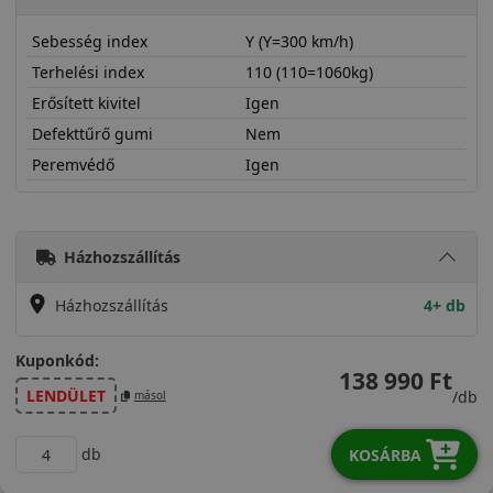
Sebesség index
Y (Y=300 km/h)
Terhelési index
110 (110=1060kg)
Erősített kivitel
Igen
Defekttűrő gumi
Nem
Peremvédő
Igen
28540R22YPZOX
Házhozszállítás
Házhozszállítás
4+ db
Kuponkód:
138 990 Ft
LENDÜLET
/db
másol
db
KOSÁRBA