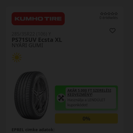
0 értékelés
285/35R22 (106) Y
Scorpion ZeroAS elt XL T0ncs
NYÁRI GUMI
AKÁR 5.000 FT SZERELÉSI
KEDVEZMÉNY!
Használja a LENDÜLET
kuponkódot!
EPREL cimke adatok: