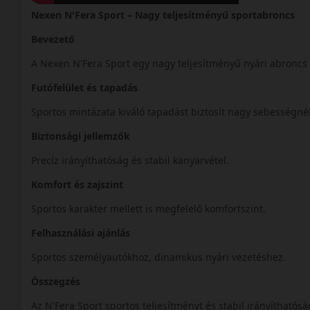
Nexen N'Fera Sport – Nagy teljesítményű sportabroncs
Bevezető
A Nexen N'Fera Sport egy nagy teljesítményű nyári abroncs
Futófelület és tapadás
Sportos mintázata kiváló tapadást biztosít nagy sebességné
Biztonsági jellemzők
Precíz irányíthatóság és stabil kanyarvétel.
Komfort és zajszint
Sportos karakter mellett is megfelelő komfortszint.
Felhasználási ajánlás
Sportos személyautókhoz, dinamikus nyári vezetéshez.
Összegzés
Az N'Fera Sport sportos teljesítményt és stabil irányíthatósá