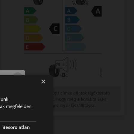
×
Figyelem a feltüntetett címke adatok tájékoztató
lunk
jellegűek. Előfordulhat, hogy még a korábbi EU-s
címkével ellátott abroncs kerül kiszállításra.
nak megfelelően.
Besorolatlan