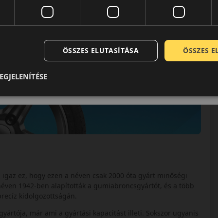
ÖSSZES ELUTASÍTÁSA
ÖSSZES 
EGJELENÍTÉSE
s igaz ez, hogy ezen a néven csak 2000 óta gyárt minőségi
éven 1942-ben alapították a gumiabroncsgyártót, és a több
precíz kidolgozottságán.
tója, már ami a gyártási kapacitást illeti. Sokszor ugyanis