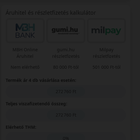
Áruhitel és részletfizetés kalkulátor
MBH Online
gumi.hu
Milpay
Áruhitel
részletfizetés
részletfizetés
Nem elérhető
80 000 Ft-tól
501 000 Ft-tól
Termék ár 4 db vásárlása esetén:
272 760 Ft
Teljes viszafizetendő összeg:
272 760 Ft
Elérhető THM:
0%