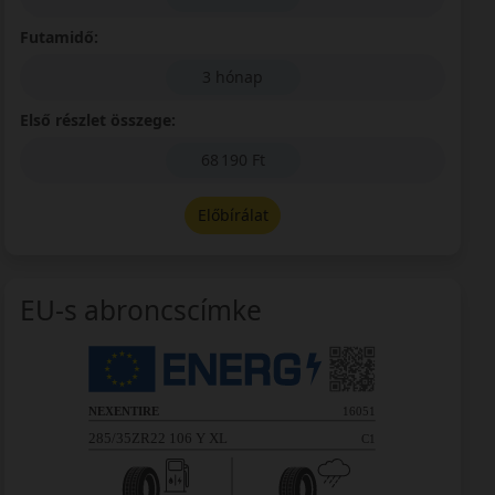
Futamidő:
3 hónap
Első részlet összege:
68 190 Ft
Előbírálat
EU-s abroncscímke