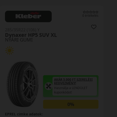
0 értékelés
285/35R22 (106) Y
Pilot Sport4 S XL
NYÁRI GUMI
AKÁR 5.000 FT SZERELÉSI
KEDVEZMÉNY!
Használja a LENDÜLET
kuponkódot!
0%
EPREL cimke adatok: