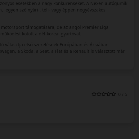
izonyos esetekben a nagy konkurenseket. A Nexen autógumik
 legyen szó nyári-, téli- vagy éppen négyévszakos
s motorsport támogatására, de az angol Premier Liga
működést kötött a dél-koreai gyártóval.
tó választja első szerelésnek Európában és Ázsiában
agen, a Skoda, a Seat, a Fiat és a Renault is választott már
0 / 5