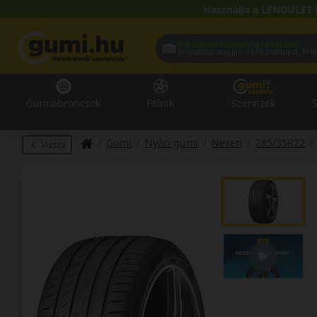
Használja a LENDÜLET 
Hol szeretné átvenni a termékeit?
Helyadatai alapján:
1119 Buda
Gumiabroncsok
Felnik
Szervizek
S
Gumi
Nyári gumi
Nexen
285/35R22
Vissza