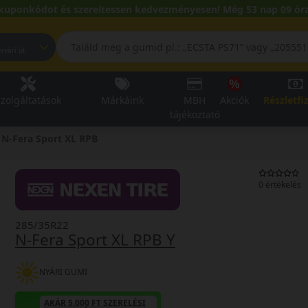
kuponkódot és szereltessen kedvezményesen! Még 53 nap 09 óra
pest, Fehérvári út
zolgáltatások
Márkáink
MBH
Akciók
Részletfi
tájékoztató
N-Fera Sport XL RPB
0 értékelés
285/35R22
N-Fera Sport XL RPB Y
NYÁRI GUMI
AKÁR 5.000 FT SZERELÉSI