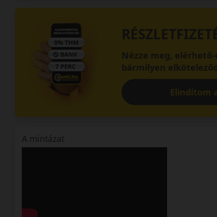
RÉSZLETFIZET
Nézze meg, elérhető-e
bármilyen elköteleződ
Elindítom a
A mintázat