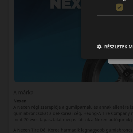
RÉSZLETEK M
A márka
Nexen
A Nexen régi szereplője a gumiiparnak, és annak ellenére i
gumiabroncsokat a dél-koreai cég. Heung-A Tire Company n
mint 70 éves tapasztalat meg is látszik a Nexen autógumik 
A Nexen Tire Dél-Korea harmadik legnagyobb gumiabroncsgyár