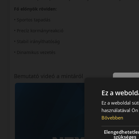
Fő előnyök röviden:
• Sportos tapadás
• Precíz kormányreakció
• Stabil irányíthatóság
• Dinamikus vezetés
Bemutató videó a mintáról
Ez a webolda
Ez a weboldal süt
használatával Ön 
Bővebben
Elengedhetetle
szükséges