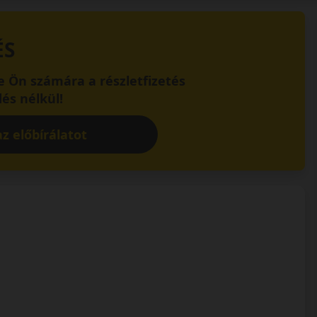
ÉS
 Ön számára a részletfizetés
és nélkül!
z előbírálatot