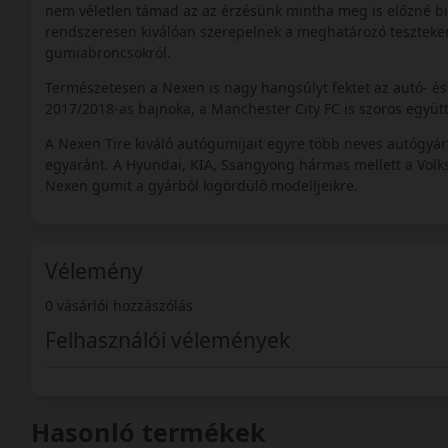
nem véletlen támad az az érzésünk mintha meg is előzné b
rendszeresen kiválóan szerepelnek a meghatározó teszteken,
gumiabroncsokról.
Természetesen a Nexen is nagy hangsúlyt fektet az autó- é
2017/2018-as bajnoka, a Manchester City FC is szoros együtt
A Nexen Tire kiváló autógumijait egyre több neves autógyár
egyaránt. A Hyundai, KIA, Ssangyong hármas mellett a Volksw
Nexen gumit a gyárból kigördülő modelljeikre.
Vélemény
0 vásárlói hozzászólás
Felhasználói vélemények
Hasonló termékek