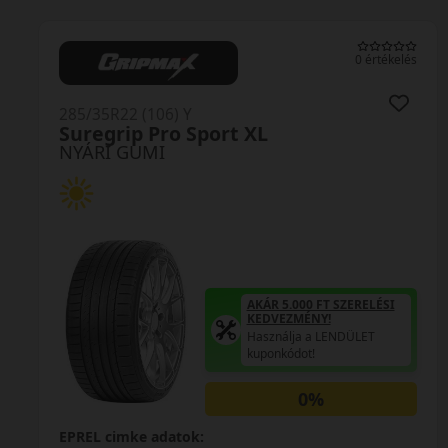
0 értékelés
285/35R22 (106) Y
SportContact 7 XL FR
NYÁRI GUMI
AKÁR 5.000 FT SZERELÉSI
KEDVEZMÉNY!
Használja a LENDÜLET
kuponkódot!
0%
EPREL cimke adatok: