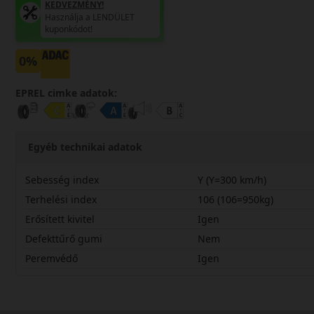
KEDVEZMÉNY!
Használja a LENDÜLET
kuponkódot!
0%
EPREL cimke adatok:
Egyéb technikai adatok
Sebesség index
Y (Y=300 km/h)
Terhelési index
106 (106=950kg)
Erősített kivitel
Igen
Defekttűrő gumi
Nem
Peremvédő
Igen
28535R22YNFSPX