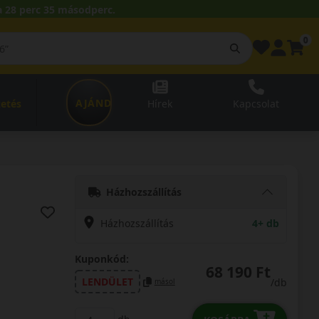
 28 perc 33 másodperc.
0
AJÁNDÉKUTALVÁNY
zetés
Hírek
Kapcsolat
Házhozszállítás
Házhozszállítás
4+ db
Kuponkód:
68 190 Ft
LENDÜLET
/db
másol