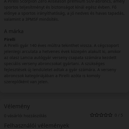
A Pirelli Scorpion Zero Allseason prémium SUV-abroncs, amely
sportos teljesítményt és biztonságot kínál egész évben. Fő
előnye a sportos irányíthatóság, a jó nedves és havas tapadás,
valamint a 3PMSF minősítés.
A márka
Pirelli
A Pirelli gyár 140 éves múltra tekinthet vissza. A cégcsoport
jelenlegi arculata a hetvenes évek közepén alakult ki, amikor
az olasz Lancia autógyár verseny csapata számára kezdett
speciális verseny abroncsokat gyártani. A szükséges
fejlesztések új lendületet adtak a gyár számára. A verseny
abroncsok kategóriájában a Pirelli azóta is komoly
szereplőként van jelen.
Vélemény
0 / 5
0 vásárlói hozzászólás
Felhasználói vélemények