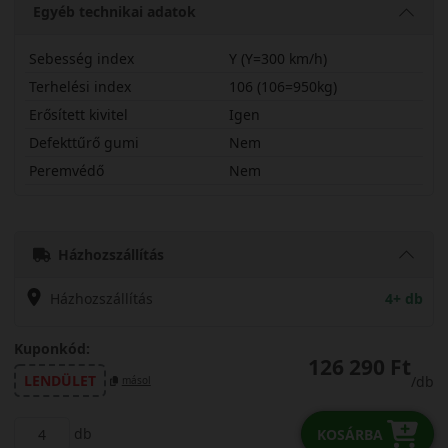
Egyéb technikai adatok
Sebesség index
Y (Y=300 km/h)
Terhelési index
106 (106=950kg)
Erősített kivitel
Igen
Defekttűrő gumi
Nem
Peremvédő
Nem
28535R22YSC0ASX
Házhozszállítás
Házhozszállítás
4+ db
Kuponkód:
126 290 Ft
LENDÜLET
/db
másol
db
KOSÁRBA