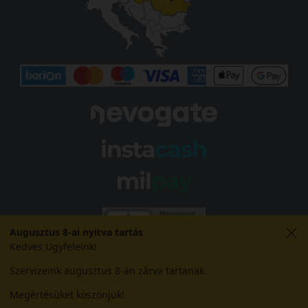
Augusztus 8-ai nyitva tartás
Kedves Ügyfeleink!
Szervizeink augusztus 8-án zárva tartanak.
Megértésüket köszönjük!