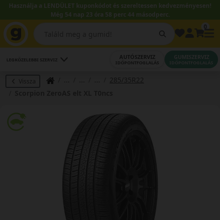
Használja a LENDÜLET kuponkódot és szereltessen kedvezményesen!
Még 54 nap 23 óra 58 perc 43 másodperc.
0
AUTÓSZERVIZ
GUMISZERVIZ
LEGKÖZELEBBI SZERVIZ
IDŐPONTFOGLALÁS
IDŐPONTFOGLALÁS
285/35R22
Vissza
Scorpion ZeroAS elt XL T0ncs