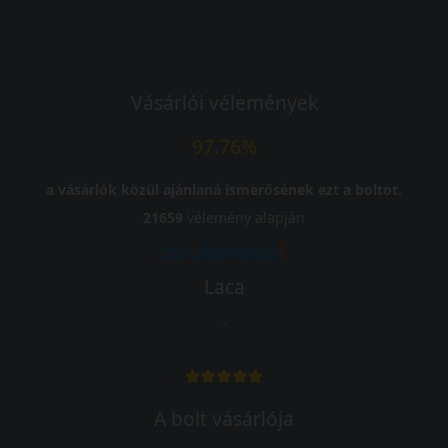
Vásárlói vélemények
97.76%
a vásárlók közül ajánlaná ismerősének ezt a boltot.
21659
vélemény alapján
Laca
-
A bolt vásárlója