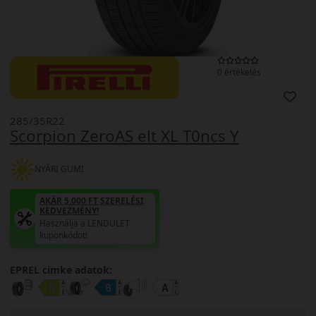
0 értékelés
285/35R22
Scorpion ZeroAS elt XL T0ncs Y
NYÁRI GUMI
AKÁR 5.000 FT SZERELÉSI
KEDVEZMÉNY!
Használja a LENDÜLET
kuponkódot!
EPREL cimke adatok: