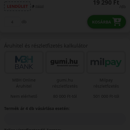
19 290 Ft
LENDÜLET
/db
másol
db
KOSÁRBA
Áruhitel és részletfizetés kalkulátor
MBH Online
gumi.hu
Milpay
Áruhitel
részletfizetés
részletfizetés
Nem elérhető
80 000 Ft-tól
501 000 Ft-tól
Termék ár 4 db vásárlása esetén: