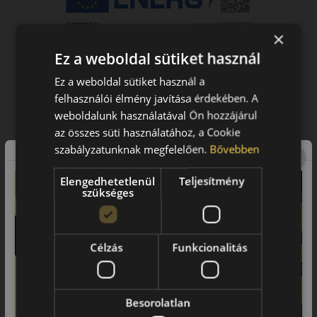
×
Ez a weboldal sütiket használ
Ez a weboldal sütiket használ a
felhasználói élmény javítása érdekében. A
weboldalunk használatával Ön hozzájárul
az összes süti használatához, a Cookie
szabályzatunknak megfelelően.
Bővebben
Elengedhetetlenül
Teljesítmény
szükséges
Célzás
Funkcionalitás
Figyelem a feltüntetett címke adatok tájékoztató
Besorolatlan
jellegűek. Előfordulhat, hogy még a korábbi EU-s címkével