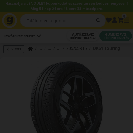
Használja a LENDÜLET kuponkódot és szereltessen kedvezményesen!
Még 54 nap 21 óra 48 perc 33 másodperc.
0
AUTÓSZERVIZ
GUMISZERVIZ
LEGKÖZELEBBI SZERVIZ
IDŐPONTFOGLALÁS
IDŐPONTFOGLALÁS
205/65R15
OK61 Touring
Vissza