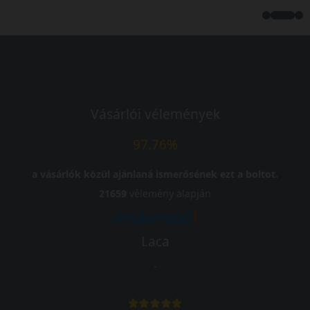
Vásárlói vélemények
97.76%
a vásárlók közül ajánlaná ismerősének ezt a boltot.
21659
vélemény alapján
Laca
-