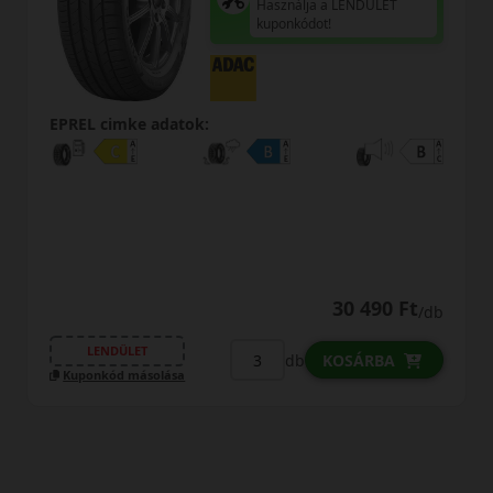
Használja a LENDÜLET
kuponkódot!
cimke adatok:
EPREL cim
0% THM
30 490 Ft
/db
FIZET
NDÜLET
db
KOSÁRBA
kód másolása
LENDÜ
Kuponkód