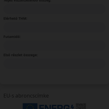
Teljes viszafizetendő összeg:
Elérhető THM:
Futamidő:
Első részlet összege:
EU-s abroncscímke