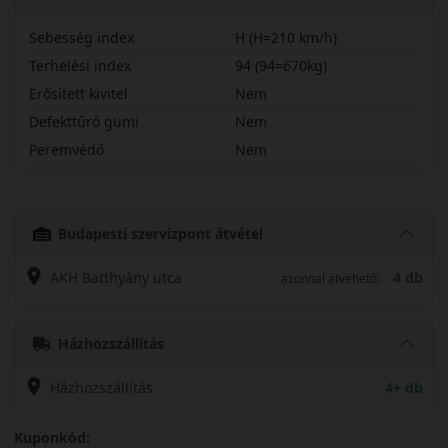
Sebesség index
H (H=210 km/h)
Terhelési index
94 (94=670kg)
Erősített kivitel
Nem
Defekttűrő gumi
Nem
Peremvédő
Nem
20565R15HOK41
Budapesti szervizpont átvétel
AKH Batthyány utca
4 db
azonnal átvehető:
Házhozszállítás
Házhozszállítás
4+ db
Kuponkód: