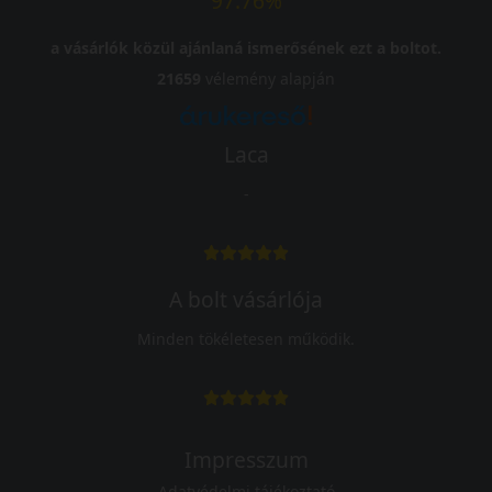
97.76%
a vásárlók közül ajánlaná ismerősének ezt a boltot.
21659
vélemény alapján
Laca
-
A bolt vásárlója
Minden tökéletesen működik.
Impresszum
Adatvédelmi tájékoztató