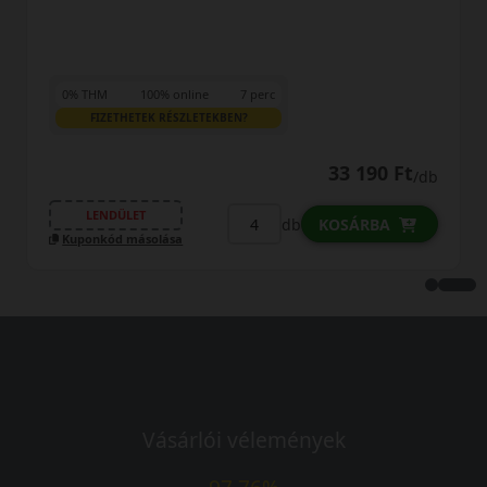
online
7 perc
0% THM
100% onl
ÉSZLETEKBEN?
FIZETHETEK RÉSZL
33 190 Ft
/db
LENDÜLET
db
KOSÁRBA
sa
Kuponkód másolása
Vásárlói vélemények