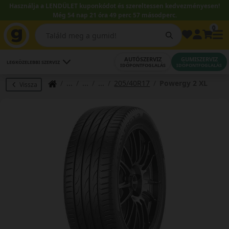
Használja a LENDÜLET kuponkódot és szereltessen kedvezményesen!
Még 54 nap 21 óra 49 perc 57 másodperc.
0
AUTÓSZERVIZ
GUMISZERVIZ
LEGKÖZELEBBI SZERVIZ
IDŐPONTFOGLALÁS
IDŐPONTFOGLALÁS
205/40R17
Powergy 2 XL
Vissza