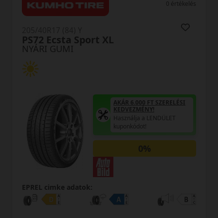
0 értékelés
 Y
205/40R17 (84) Y
Sport XL
DU71 RXMoti
NYÁRI GUMI
AKÁR 6.000 FT SZERELÉSI
KEDVEZMÉNY!
Használja a LENDÜLET
kuponkódot!
0%
atok:
EPREL cimke adato