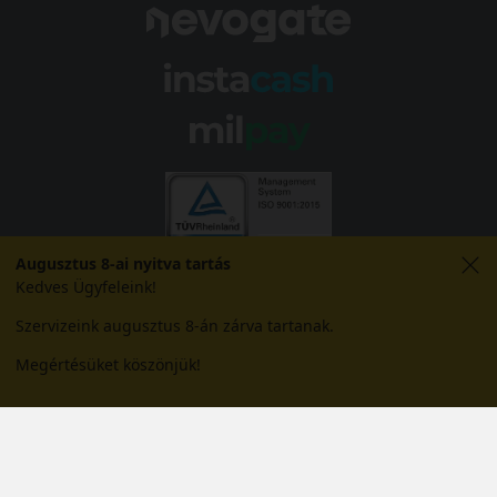
Augusztus 8-ai nyitva tartás
Kedves Ügyfeleink!
Szervizeink augusztus 8-án zárva tartanak.
Megértésüket köszönjük!