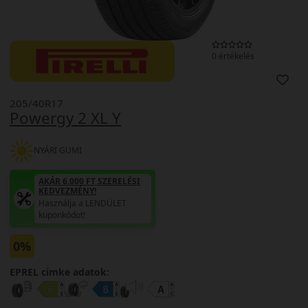
0 értékelés
205/40R17
Powergy 2 XL Y
NYÁRI GUMI
AKÁR 6.000 FT SZERELÉSI
KEDVEZMÉNY!
Használja a LENDÜLET
kuponkódot!
0%
EPREL cimke adatok: