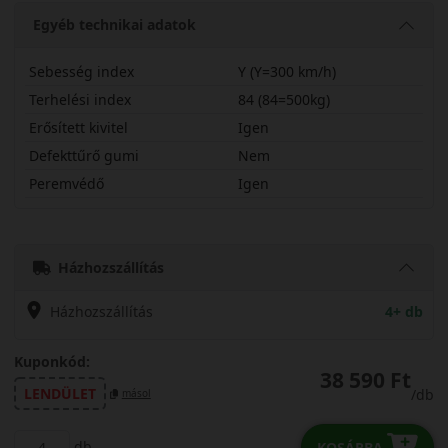
Egyéb technikai adatok
Sebesség index
Y (Y=300 km/h)
Terhelési index
84 (84=500kg)
Erősített kivitel
Igen
Defekttűrő gumi
Nem
Peremvédő
Igen
20540R17YPWG2X
Házhozszállítás
Házhozszállítás
4+ db
Kuponkód:
38 590 Ft
LENDÜLET
/db
másol
db
KOSÁRBA