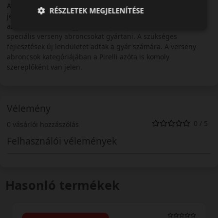
A Pirelli gyár 140 éves múltra tekinthet vissza. A cégcsoport
RÉSZLETEK MEGJELENÍTÉSE
jelenlegi arculata a hetvenes évek közepén alakult ki, amikor
az olasz Lancia autógyár verseny csapata számára kezdett
speciális verseny abroncsokat gyártani. A szükséges
fejlesztések új lendületet adtak a gyár számára. A verseny
abroncsok kategóriájában a Pirelli azóta is komoly
szereplőként van jelen.
Vélemény
0 / 5
0 vásárlói hozzászólás
Felhasználói vélemények
Hasonló termékek