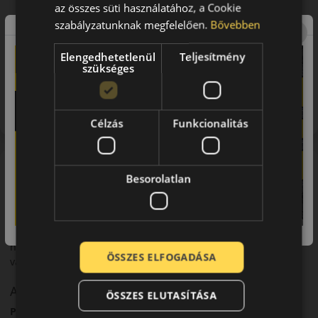
az összes süti használatához, a Cookie
szabályzatunknak megfelelően.
Bővebben
Elengedhetetlenül
Teljesítmény
szükséges
Figyelem a feltüntetett címke adatok tájékoztató
jellegűek. Előfordulhat, hogy még a korábbi EU-s címkével
ellátott abroncs kerül kiszállításra.
Célzás
Funkcionalitás
A mintázat
Besorolatlan
A PIRELLI Powergy 2 hétköznapi használatra fejlesztett,
komfortos és hatékony abroncs. A Powergy család a
biztonságot, az alacsonyabb gördülési ellenállást és a
kényelmes vezetést helyezi előtérbe, így városi és országúti
használatra, személyautókhoz, CUV-okhoz és SUV-okhoz is jó
ÖSSZES ELFOGADÁSA
választás.
A márka
ÖSSZES ELUTASÍTÁSA
Pirelli