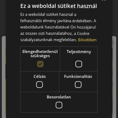
Ez a weboldal sütiket használ
Ez a weboldal sütiket használ a
felhasználói élmény javítása érdekében. A
weboldalunk használatával Ön hozzájárul
az összes süti használatához, a Cookie
szabályzatunknak megfelelően.
Bővebben
Elengedhetetlenül
Teljesítmény
szükséges
Célzás
Funkcionalitás
Figyelem a feltüntetett címke adatok tájékoztató
jellegűek. Előfordulhat, hogy még a korábbi EU-s címkével
Besorolatlan
ellátott abroncs kerül kiszállításra.