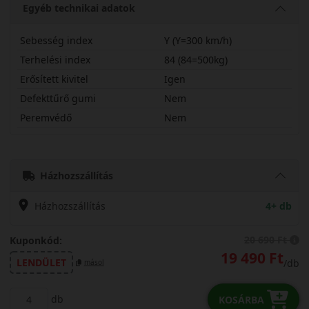
Egyéb technikai adatok
Sebesség index
Y (Y=300 km/h)
Terhelési index
84 (84=500kg)
Erősített kivitel
Igen
Defekttűrő gumi
Nem
Peremvédő
Nem
20540R17YDU71X
Házhozszállítás
Házhozszállítás
4+ db
20 690 Ft
Kuponkód:
19 490 Ft
LENDÜLET
/db
másol
db
KOSÁRBA