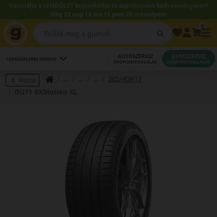
Használja a LENDÜLET kuponkódot és szereltessen kedvezményesen!
Még 52 nap 14 óra 11 perc 20 másodperc.
0
AUTÓSZERVIZ
GUMISZERVIZ
LEGKÖZELEBBI SZERVIZ
IDŐPONTFOGLALÁS
IDŐPONTFOGLALÁS
205/40R17
Vissza
DU71 RXMotion XL