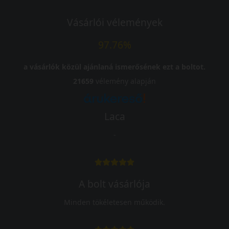
Vásárlói vélemények
97.76%
a vásárlók közül ajánlaná ismerősének ezt a boltot.
21659
vélemény alapján
Laca
-
A bolt vásárlója
Minden tökéletesen működik.