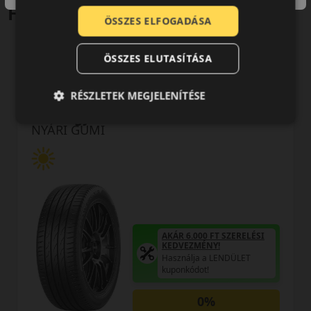
Hasonló termékek
ÖSSZES ELFOGADÁSA
ÖSSZES ELUTASÍTÁSA
0 értékelés
RÉSZLETEK MEGJELENÍTÉSE
205/40R17 (84) Y
Powergy 2 XL
NYÁRI GUMI
AKÁR 6.000 FT SZERELÉSI
KEDVEZMÉNY!
Használja a LENDÜLET
kuponkódot!
0%