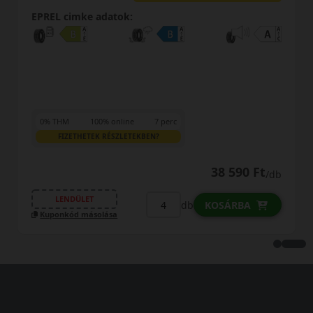
EPREL cimke adatok:
0% THM
100% online
7 perc
FIZETHETEK RÉSZLETEKBEN?
38 590 Ft
/db
LENDÜLET
db
KOSÁRBA
Kuponkód másolása