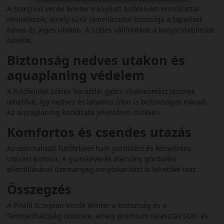
A Scorpion Verde Winter irányított futófelület-mintázattal
rendelkezik, amely sűrű lamellázattal biztosítja a tapadást
havas és jeges utakon. A széles vállblokkok a kanyarstabilitást
növelik.
Biztonság nedves utakon és
aquaplaning védelem
A futófelület széles barázdái gyors vízelvezetést tesznek
lehetővé, így nedves és latyakos úton is biztonságos marad.
Az aquaplaning kockázata jelentősen csökken.
Komfortos és csendes utazás
Az optimalizált futófelület halk gördülést és kényelmes
utazást biztosít. A gumikeverék alacsony gördülési
ellenállásával üzemanyag-megtakarítást is lehetővé tesz.
Összegzés
A Pirelli Scorpion Verde Winter a biztonság és a
fenntarthatóság ötvözete, amely prémium választás SUV- és