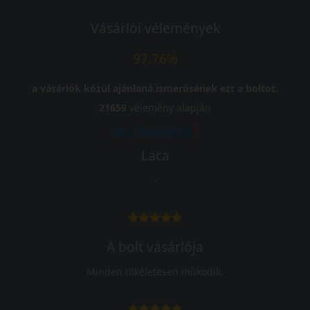
Vásárlói vélemények
97.76%
a vásárlók közül ajánlaná ismerősének ezt a boltot.
21659
vélemény alapján
Laca
-
A bolt vásárlója
Minden tökéletesen működik.