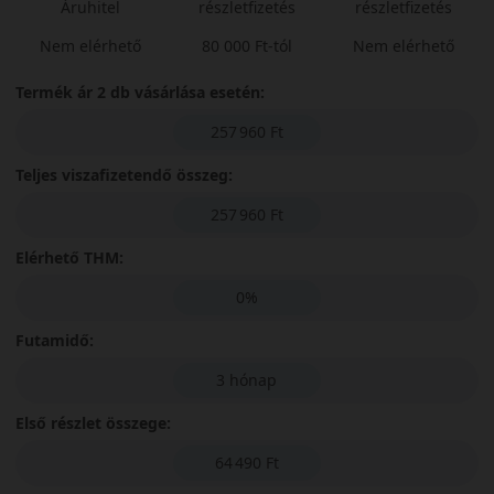
Áruhitel
részletfizetés
részletfizetés
Nem elérhető
80 000 Ft-tól
Nem elérhető
Termék ár 2 db vásárlása esetén:
257 960 Ft
Teljes viszafizetendő összeg:
257 960 Ft
Elérhető THM:
0%
Futamidő:
3 hónap
Első részlet összege:
64 490 Ft