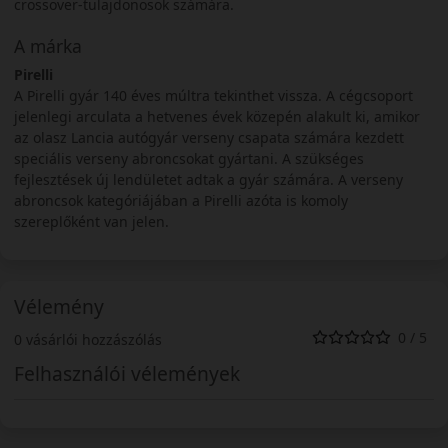
crossover-tulajdonosok számára.
A márka
Pirelli
A Pirelli gyár 140 éves múltra tekinthet vissza. A cégcsoport
jelenlegi arculata a hetvenes évek közepén alakult ki, amikor
az olasz Lancia autógyár verseny csapata számára kezdett
speciális verseny abroncsokat gyártani. A szükséges
fejlesztések új lendületet adtak a gyár számára. A verseny
abroncsok kategóriájában a Pirelli azóta is komoly
szereplőként van jelen.
Vélemény
0 / 5
0 vásárlói hozzászólás
Felhasználói vélemények