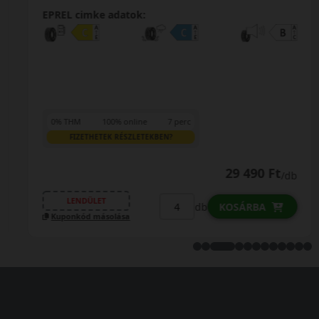
EPREL cimke adatok:
0% THM
100% online
7 perc
FIZETHETEK RÉSZLETEKBEN?
29 490 Ft
/db
LENDÜLET
db
KOSÁRBA
Kuponkód másolása