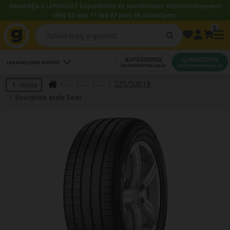
Használja a LENDÜLET kuponkódot és szereltessen kedvezményesen!
Még 55 nap 11 óra 07 perc 48 másodperc.
0
AUTÓSZERVIZ
GUMISZERVIZ
LEGKÖZELEBBI SZERVIZ
IDŐPONTFOGLALÁS
IDŐPONTFOGLALÁS
235/50R19
Vissza
Scorpion erde Seal