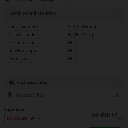
Egyéb technikai adatok
Sebesség index
V (V=240 km/h)
Terhelési index
99 (99=775kg)
Erősített kivitel
Nem
Defekttűrő gumi
Nem
Peremvédő
Nem
23550R19VSVSI
Házhozszállítás
Házhozszállítás
3 db
Kuponkód:
64 490 Ft
LENDÜLET
/db
másol