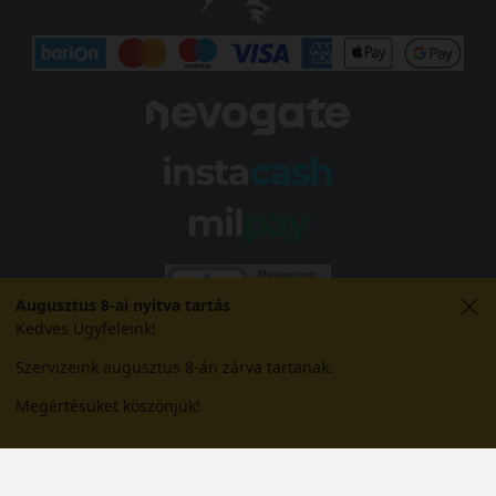
Augusztus 8-ai nyitva tartás
Kedves Ügyfeleink!
Szervizeink augusztus 8-án zárva tartanak.
Megértésüket köszönjük!