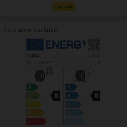
Előbírálat
EU-s abroncscímke