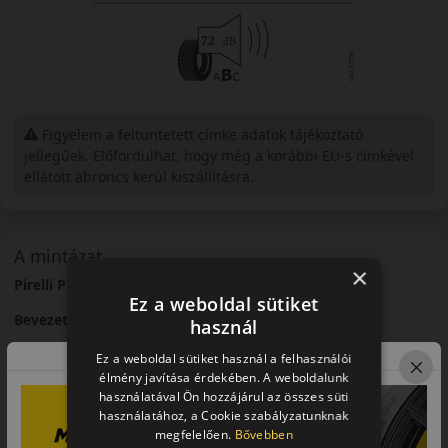
Figyelem a feltüntetett címke adatok tájékoztató
jellegűek. Előfordulhat, hogy még a korábbi EU-s címkével
ellátott abroncs kerül kiszállításra.
A mintázat
×
Pirelli P Zero – Nagy teljesítményű sportabroncs
Ez a weboldal sütiket
Bevezető
használ
A Pirelli P Zero egy ikonikus sportabroncs, amelyet nagy
Ez a weboldal sütiket használ a felhasználói
teljesítményű járművekhez fejlesztettek.
élmény javítása érdekében. A weboldalunk
használatával Ön hozzájárul az összes süti
Futófelület és tapadás
használatához, a Cookie szabályzatunknak
megfelelően.
Bővebben
Sportos futófelületi mintázata kiváló tapadást biztosít nagy