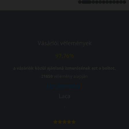
Vásárlói vélemények
97.76%
a vásárlók közül ajánlaná ismerősének ezt a boltot.
21659
vélemény alapján
Laca
-