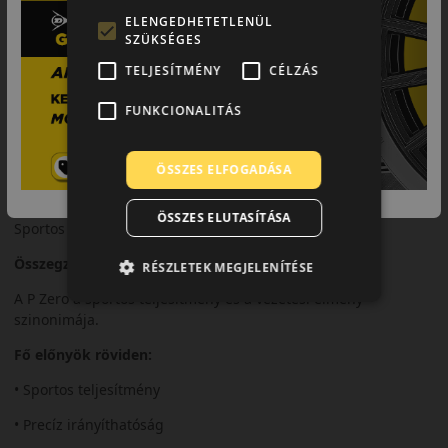
sebességnél.
ELENGEDHETETLENÜL
SZÜKSÉGES
Biztonsági jellemzők
TELJESÍTMÉNY
CÉLZÁS
Precíz irányíthatóság és stabil kanyarvétel.
FUNKCIONALITÁS
Komfort és zajszint
Sportos karakter mellett is megfelelő komfortszint.
ÖSSZES ELFOGADÁSA
Felhasználási ajánlás
ÖSSZES ELUTASÍTÁSA
Sportos személyautókhoz és prémium járművekhez.
Összegzés
RÉSZLETEK MEGJELENÍTÉSE
A P Zero a sportos teljesítmény és a vezetési élmény
szinonimája.
Fő előnyök röviden:
• Sportos teljesítmény
• Precíz irányíthatóság