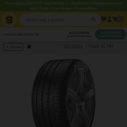
Használja a LENDÜLET kuponkódot és szereltessen kedvezményesen!
Még 55 nap 15 óra 56 perc 16 másodperc.
0
AUTÓSZERVIZ
GUMISZERVIZ
LEGKÖZELEBBI SZERVIZ
IDŐPONTFOGLALÁS
IDŐPONTFOGLALÁS
245/35R20
PZero XL F01
Vissza