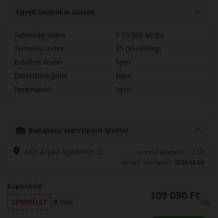
Egyéb technikai adatok
Sebesség index
Y (Y=300 km/h)
Terhelési index
95 (95=690kg)
Erősített kivitel
Igen
Defekttűrő gumi
Nem
Peremvédő
Igen
24535R20YPZROX
Budapesti szervizpont átvétel
AKH Árpád fejedelem út
2 db
azonnal átvehető:
várható beérkezés:
2026.08.06.
Kuponkód:
109 090 Ft
LENDÜLET
/db
másol