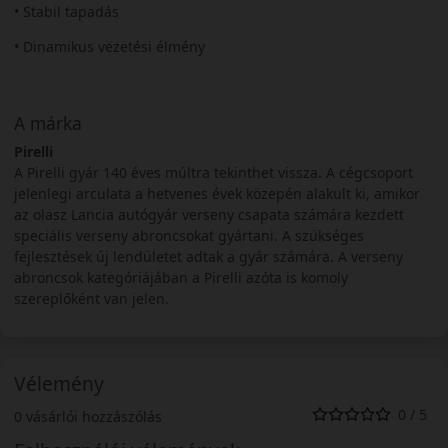
• Stabil tapadás
• Dinamikus vezetési élmény
A márka
Pirelli
A Pirelli gyár 140 éves múltra tekinthet vissza. A cégcsoport
jelenlegi arculata a hetvenes évek közepén alakult ki, amikor
az olasz Lancia autógyár verseny csapata számára kezdett
speciális verseny abroncsokat gyártani. A szükséges
fejlesztések új lendületet adtak a gyár számára. A verseny
abroncsok kategóriájában a Pirelli azóta is komoly
szereplőként van jelen.
Vélemény
0 / 5
0 vásárlói hozzászólás