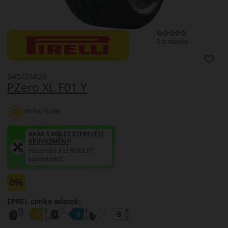
0 értékelés
245/35R20
PZero XL F01 Y
NYÁRI GUMI
AKÁR 5.000 FT SZERELÉSI
KEDVEZMÉNY!
Használja a LENDÜLET
kuponkódot!
0%
EPREL cimke adatok: