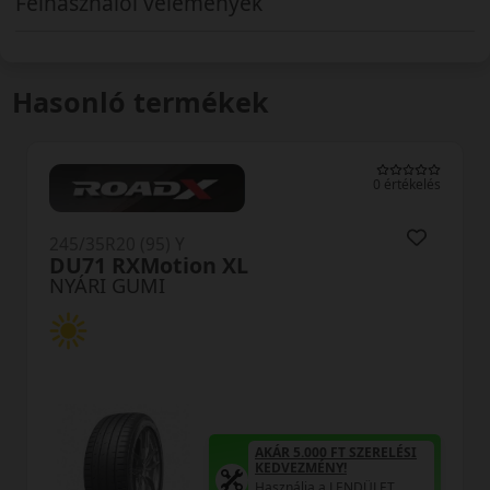
Felhasználói vélemények
Hasonló termékek
0 értékelés
245/35R20 (95) Y
TH202 EffeXSport XL
NYÁRI GUMI
AKÁR 5.000 FT SZERELÉSI
KEDVEZMÉNY!
Használja a LENDÜLET
kuponkódot!
TRIPLA ELÉGEDETTSÉG