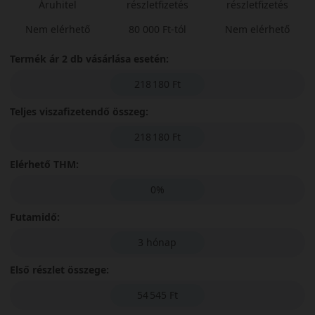
Áruhitel
részletfizetés
részletfizetés
Nem elérhető
80 000 Ft-tól
Nem elérhető
Termék ár 2 db vásárlása esetén:
218 180 Ft
Teljes viszafizetendő összeg:
218 180 Ft
Elérhető THM:
0%
Futamidő:
3 hónap
Első részlet összege:
54 545 Ft