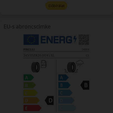
Előbírálat
EU-s abroncscímke