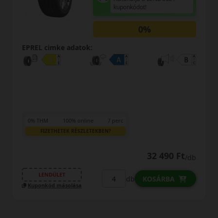
MINŐSÉGI GARANCIA
Regisztráció után máris az
Öné!
0%
EPREL cimke adatok:
0% THM
100% online
7 perc
FIZETHETEK RÉSZLETEKBEN?
28 490 Ft
/db
LENDÜLET
db
KOSÁRBA
Kuponkód másolása