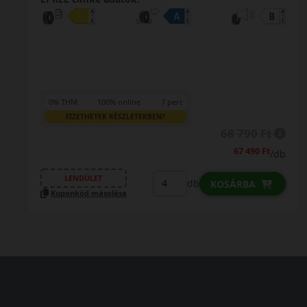
0% THM
100% online
7 perc
FIZETHETEK RÉSZLETEKBEN?
68 790 Ft
67 490 Ft
/db
LENDÜLET
db
KOSÁRBA
Kuponkód másolása