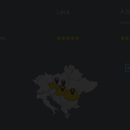
Laca
A b
-
Mind
ot.