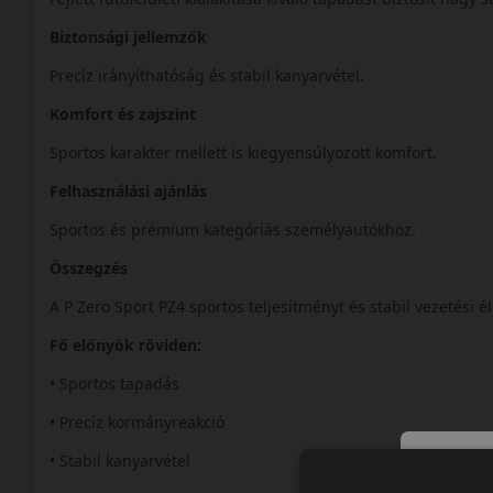
Biztonsági jellemzők
Precíz irányíthatóság és stabil kanyarvétel.
Komfort és zajszint
Sportos karakter mellett is kiegyensúlyozott komfort.
Felhasználási ajánlás
Sportos és prémium kategóriás személyautókhoz.
Összegzés
A P Zero Sport PZ4 sportos teljesítményt és stabil vezetési é
Fő előnyök röviden:
• Sportos tapadás
• Precíz kormányreakció
• Stabil kanyarvétel