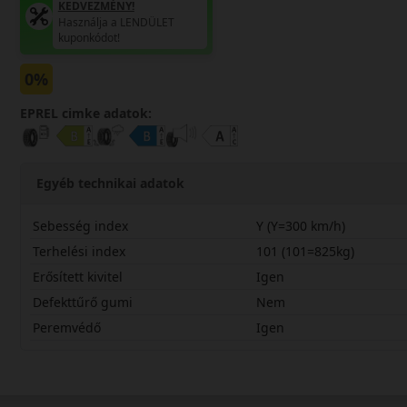
KEDVEZMÉNY!
Használja a LENDÜLET
kuponkódot!
0%
EPREL cimke adatok:
Egyéb technikai adatok
Sebesség index
Y (Y=300 km/h)
Terhelési index
101 (101=825kg)
Erősített kivitel
Igen
Defekttűrő gumi
Nem
Peremvédő
Igen
25535R21YPZ4SCX