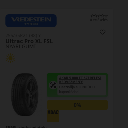
0 értékelés
255/35R21 (98) Y
Ultrac Pro XL FSL
NYÁRI GUMI
AKÁR 5.000 FT SZERELÉSI
KEDVEZMÉNY!
Használja a LENDÜLET
kuponkódot!
0%
EPREL cimke adatok: