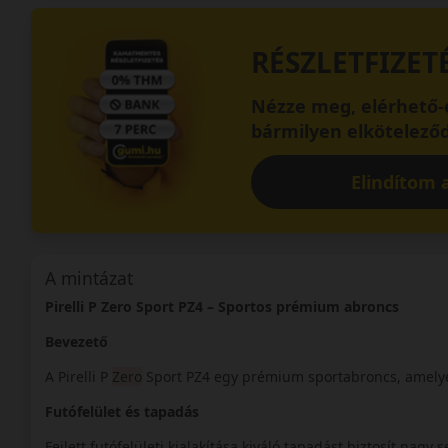
RÉSZLETFIZET
Nézze meg, elérhető-e
bármilyen elköteleződ
Elindítom a
A mintázat
Pirelli P Zero Sport PZ4 – Sportos prémium abroncs
Bevezető
A Pirelli P
Zero
Sport PZ4 egy prémium sportabroncs, amelyet
Futófelület és tapadás
Fejlett futófelületi kialakítása kiváló tapadást biztosít nagy