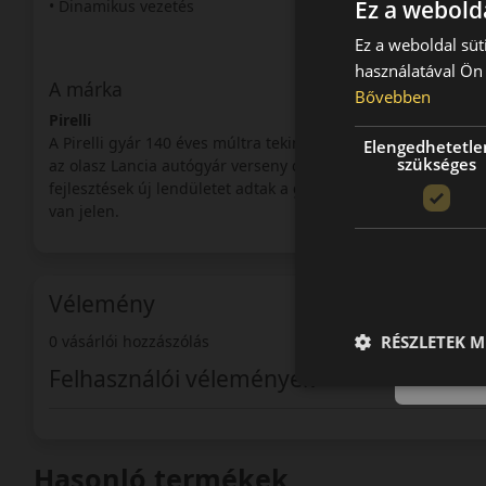
Ez a webolda
• Dinamikus vezetés
Ez a weboldal süt
használatával Ön 
A márka
Bővebben
Pirelli
A Pirelli gyár 140 éves múltra tekinthet vissza. A cégcsoport
Elengedhetetle
szükséges
az olasz Lancia autógyár verseny csapata számára kezdett s
fejlesztések új lendületet adtak a gyár számára. A verseny a
van jelen.
Vélemény
RÉSZLETEK M
0 vásárlói hozzászólás
Felhasználói vélemények
Hasonló termékek