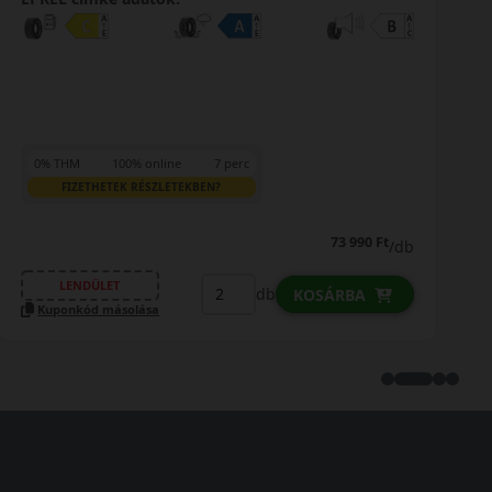
0% THM
100% online
7 perc
FIZETHETEK RÉSZLETEKBEN?
73 990 Ft
/db
LENDÜLET
db
KOSÁRBA
Kuponkód másolása