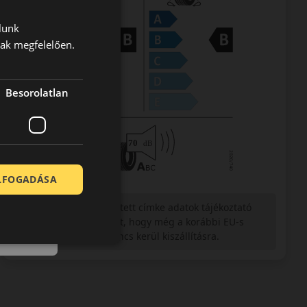
lunk
nak megfelelően.
Besorolatlan
ELFOGADÁSA
Figyelem a feltüntetett címke adatok tájékoztató
jellegűek. Előfordulhat, hogy még a korábbi EU-s
címkével ellátott abroncs kerül kiszállításra.