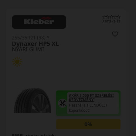
0 értékelés
255/35R21 (98) Y
Dynaxer HP5 XL
NYÁRI GUMI
AKÁR 5.000 FT SZERELÉSI
KEDVEZMÉNY!
Használja a LENDÜLET
kuponkódot!
0%
EPREL cimke adatok: