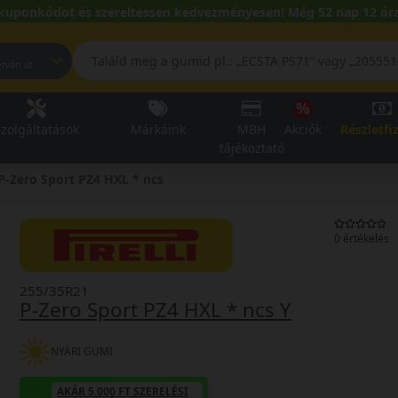
kuponkódot és szereltessen kedvezményesen! Még 52 nap 12 óra
pest, Fehérvári út
zolgáltatások
Márkáink
MBH
Akciók
Részletfi
tájékoztató
P-Zero Sport PZ4 HXL * ncs
0 értékelés
255/35R21
P-Zero Sport PZ4 HXL * ncs Y
NYÁRI GUMI
AKÁR 5.000 FT SZERELÉSI