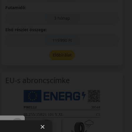
Futamidő:
3 hónap
Első részlet összege:
119 990 Ft
Előbírálat
EU-s abroncscímke
×