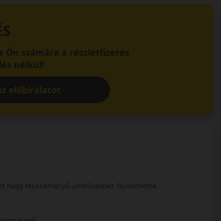
ÉS
 Ön számára a részletfizetés
és nélkül!
z előbírálatot
 nagy teljesítményű járművekhez fejlesztettek.
 sebességnél.