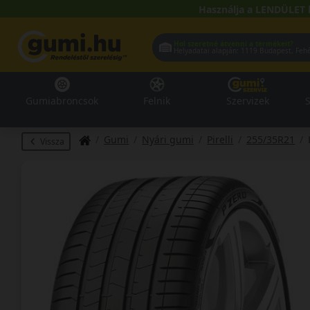
Használja a LENDÜLET 
Hol szeretné átvenni a termékeit?
Helyadatai alapján:
1119 Buda
Gumiabroncsok
Felnik
Szervizek
S
Gumi
Nyári gumi
Pirelli
255/35R21
Vissza