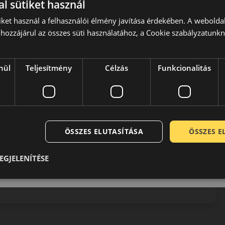
l sütiket használ
iket használ a felhasználói élmény javítása érdekében. A webolda
hozzájárul az összes süti használatához, a Cookie szabályzatunk
 jelenlegi arculata a hetvenes évek közepén alakult ki, amikor
nül
Teljesítmény
Célzás
Funkcionalitás
peciális verseny abroncsokat gyártani. A szükséges
broncsok kategóriájában a Pirelli azóta is komoly szereplőként
ÖSSZES ELUTASÍTÁSA
ÖSSZES 
0 / 5
EGJELENÍTÉSE