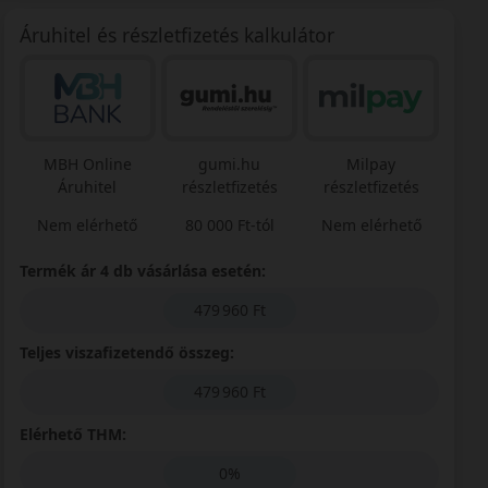
Áruhitel és részletfizetés kalkulátor
MBH Online
gumi.hu
Milpay
Áruhitel
részletfizetés
részletfizetés
Nem elérhető
80 000 Ft-tól
Nem elérhető
Termék ár 4 db vásárlása esetén:
479 960 Ft
Teljes viszafizetendő összeg:
479 960 Ft
Elérhető THM:
0%