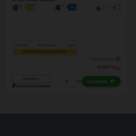
0% THM
100% online
7 perc
FIZETHETEK RÉSZLETEKBEN?
69 390 Ft
68 690 Ft
/db
LENDÜLET
db
KOSÁRBA
Kuponkód másolása