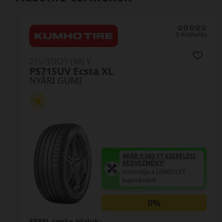
0 értékelés
255/35R21 (98) Y
PS71SUV Ecsta XL
NYÁRI GUMI
AKÁR 5.000 FT SZERELÉSI
KEDVEZMÉNY!
Használja a LENDÜLET
kuponkódot!
0%
EPREL cimke adatok: