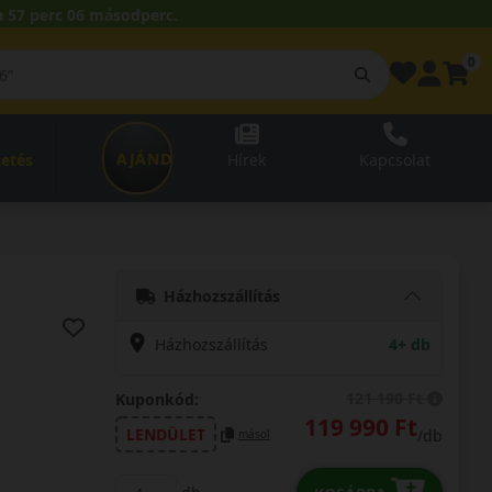
 57 perc 05 másodperc.
0
AJÁNDÉKUTALVÁNY
zetés
Hírek
Kapcsolat
Házhozszállítás
Házhozszállítás
4+ db
121 190 Ft
Kuponkód:
119 990 Ft
LENDÜLET
/db
másol