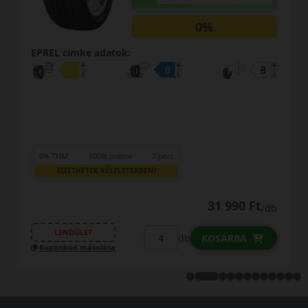
0%
0%
EPREL cimke adatok:
0% THM
100% online
7 perc
FIZETHETEK RÉSZLETEKBEN?
31 990 Ft
4
/db
LENDÜLET
db
KOSÁRBA
KO
Kuponkód másolása