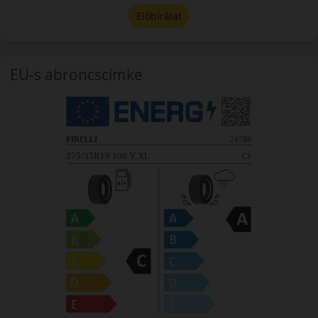
Előbírálat
EU-s abroncscímke