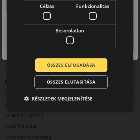
nedves útfelületen.
Célzás
Funkcionalitás
Biztonsági jellemzők
Precíz irányíthatóság és megbízható fékezési teljesítmény.
Besorolatlan
Komfort és zajszint
Csendes futás és magas komfortszint.
Felhasználási ajánlás
ÖSSZES ELFOGADÁSA
Közép- és felsőkategóriás személyautókhoz.
ÖSSZES ELUTASÍTÁSA
Összegzés
A Cinturato P7 a komfort és a biztonság kombinációját kínálja.
RÉSZLETEK MEGJELENÍTÉSE
Fő előnyök röviden:
• Prémium komfort
• Stabil tapadás
• Precíz irányíthatóság