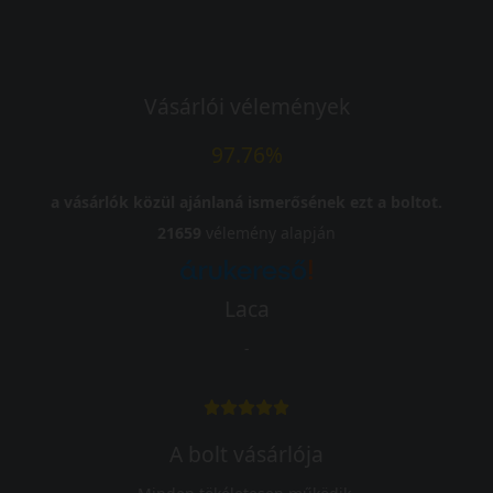
Vásárlói vélemények
97.76%
a vásárlók közül ajánlaná ismerősének ezt a boltot.
21659
vélemény alapján
Laca
-
A bolt vásárlója