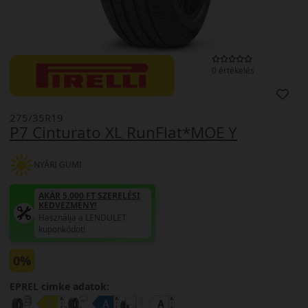
0 értékelés
275/35R19
P7 Cinturato XL RunFlat*MOE Y
NYÁRI GUMI
AKÁR 5.000 FT SZERELÉSI
KEDVEZMÉNY!
Használja a LENDÜLET
kuponkódot!
0%
EPREL cimke adatok: