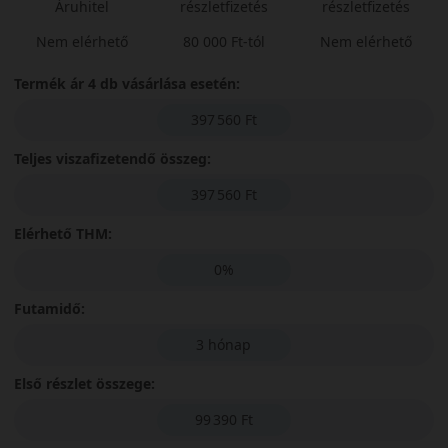
Áruhitel
részletfizetés
részletfizetés
Nem elérhető
80 000 Ft-tól
Nem elérhető
Termék ár 4 db vásárlása esetén:
397 560 Ft
Teljes viszafizetendő összeg:
397 560 Ft
Elérhető THM:
0%
Futamidő:
3 hónap
Első részlet összege:
99 390 Ft