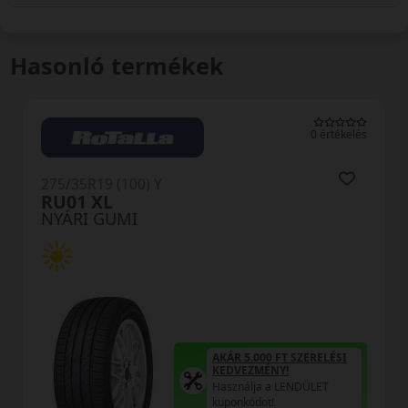
Hasonló termékek
0 értékelés
275/35R19 (100) Y
AS-3 Sportnex XL
NYÁRI GUMI
0 FT SZERELÉSI
AKÁR 5.000 F
ÉNY!
KEDVEZMÉNY
 a LENDÜLET
Használja a 
t!
kuponkódot!