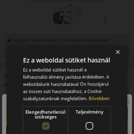
Figyelem a feltüntetett címke adatok tájékoztató
jellegűek. Előfordulhat, hogy még a korábbi EU-s címkével
×
ellátott abroncs kerül kiszállításra.
Ez a weboldal sütiket használ
Ez a weboldal sütiket használ a
A mintázat
felhasználói élmény javítása érdekében. A
weboldalunk használatával Ön hozzájárul
Pirelli Cinturato P7 – Prémium nyári személyautó-abroncs
az összes süti használatához, a Cookie
Bevezető
szabályzatunknak megfelelően.
Bővebben
A Pirelli Cinturato P7 egy prémium kategóriás nyári abroncs,
Elengedhetetlenül
Teljesítmény
amelyet modern személyautók számára fejlesztettek.
szükséges
Futófelület és tapadás
Fejlett futófelületi mintázata stabil tapadást biztosít száraz és