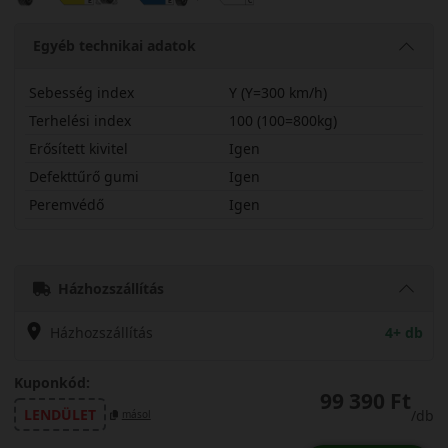
Egyéb technikai adatok
Sebesség index
Y (Y=300 km/h)
Terhelési index
100 (100=800kg)
Erősített kivitel
Igen
Defekttűrő gumi
Igen
Peremvédő
Igen
27535R19YP7CX
Házhozszállítás
Házhozszállítás
4+ db
Kuponkód:
99 390 Ft
LENDÜLET
/db
másol