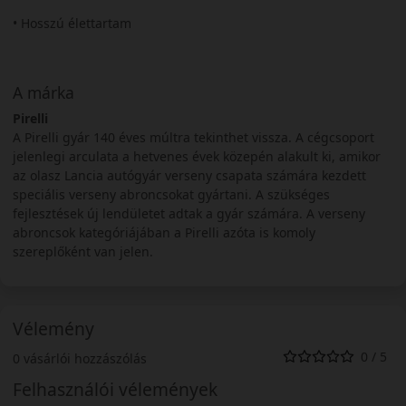
• Hosszú élettartam
A márka
Pirelli
A Pirelli gyár 140 éves múltra tekinthet vissza. A cégcsoport
jelenlegi arculata a hetvenes évek közepén alakult ki, amikor
az olasz Lancia autógyár verseny csapata számára kezdett
speciális verseny abroncsokat gyártani. A szükséges
fejlesztések új lendületet adtak a gyár számára. A verseny
abroncsok kategóriájában a Pirelli azóta is komoly
szereplőként van jelen.
Vélemény
0 / 5
0 vásárlói hozzászólás
Felhasználói vélemények