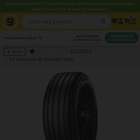
Használja a LENDÜLET kuponkódot és szereltessen kedvezményesen!
Még 53 nap 21 óra 08 perc 49 másodperc.
0
AUTÓSZERVIZ
GUMISZERVIZ
LEGKÖZELEBBI SZERVIZ
IDŐPONTFOGLALÁS
IDŐPONTFOGLALÁS
275/35R19
Vissza
P7 Cinturato XL RunFlat*MOE