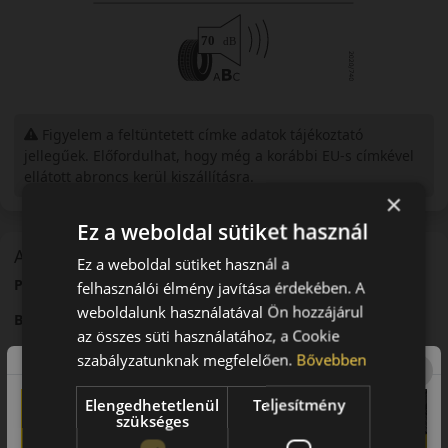
Figyelem a feltüntetett címke adatok tájékoztató
jellegűek. Előfordulhat, hogy még a korábbi EU-s címkével
ellátott abroncs kerül kiszállításra.
×
Ez a weboldal sütiket használ
A mintázat
Ez a weboldal sütiket használ a
Pirelli P Zero PZ5 – Új generációs sportabroncs
felhasználói élmény javítása érdekében. A
weboldalunk használatával Ön hozzájárul
Bevezető
az összes süti használatához, a Cookie
A Pirelli P Zero PZ5 a P Zero sorozat modern generációja,
szabályzatunknak megfelelően.
Bővebben
amelyet nagy teljesítményű járművekhez fejlesztettek.
Elengedhetetlenül
Teljesítmény
Futófelület és tapadás
szükséges
Fejlett futófelületi technológiája kiváló tapadást biztosít száraz