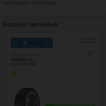
Felhasználói vélemények
Hasonló termékek
0 értékelés
275/45R21 (110) Y
27
FSR303 XL
T
NYÁRI GUMI
N