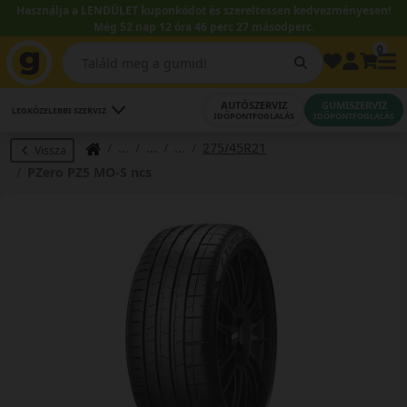
Használja a LENDÜLET kuponkódot és szereltessen kedvezményesen!
Még 52 nap 12 óra 46 perc 26 másodperc.
0
AUTÓSZERVIZ
GUMISZERVIZ
LEGKÖZELEBBI SZERVIZ
IDŐPONTFOGLALÁS
IDŐPONTFOGLALÁS
275/45R21
Vissza
PZero PZ5 MO-S ncs