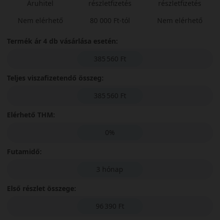
Áruhitel
részletfizetés
részletfizetés
Nem elérhető
80 000 Ft-tól
Nem elérhető
Termék ár 4 db vásárlása esetén:
385 560 Ft
Teljes viszafizetendő összeg:
385 560 Ft
Elérhető THM:
0%
Futamidő:
3 hónap
Első részlet összege:
96 390 Ft