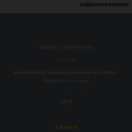
Vásárlói vélemények
97.76%
a vásárlók közül ajánlaná ismerősének ezt a boltot.
21659
vélemény alapján
Laca
-