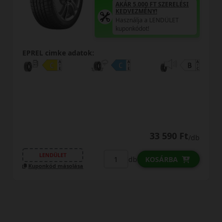
AKÁR 5.000 FT SZERELÉSI
KEDVEZMÉNY!
Használja a LENDÜLET
kuponkódot!
EPREL cimke adatok:
EP
33 590 Ft
/db
LENDÜLET
db
KOSÁRBA
Kuponkód másolása