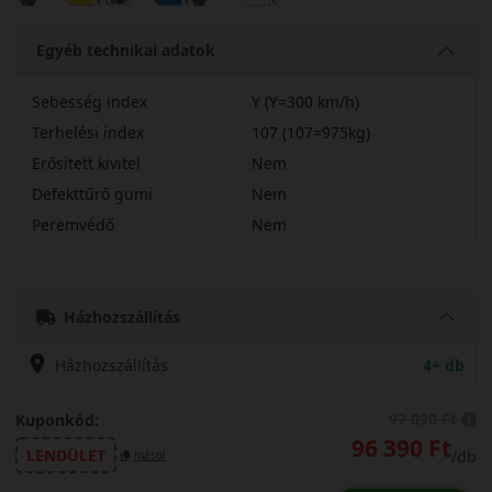
Egyéb technikai adatok
Sebesség index
Y (Y=300 km/h)
Terhelési index
107 (107=975kg)
Erősített kivitel
Nem
Defekttűrő gumi
Nem
Peremvédő
Nem
27545R21YPZ5
Házhozszállítás
Házhozszállítás
4+ db
97 090 Ft
Kuponkód:
96 390 Ft
LENDÜLET
/db
másol