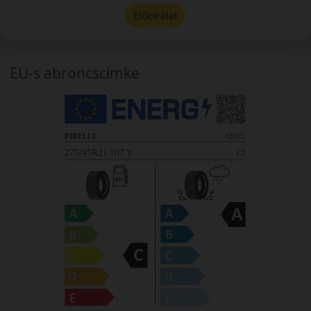
Előbírálat
EU-s abroncscímke