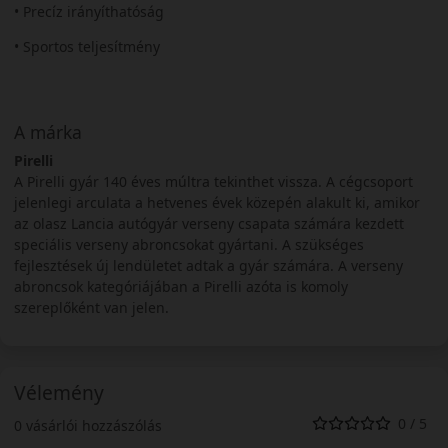
• Precíz irányíthatóság
• Sportos teljesítmény
A márka
Pirelli
A Pirelli gyár 140 éves múltra tekinthet vissza. A cégcsoport
jelenlegi arculata a hetvenes évek közepén alakult ki, amikor
az olasz Lancia autógyár verseny csapata számára kezdett
speciális verseny abroncsokat gyártani. A szükséges
fejlesztések új lendületet adtak a gyár számára. A verseny
abroncsok kategóriájában a Pirelli azóta is komoly
szereplőként van jelen.
Vélemény
0 / 5
0 vásárlói hozzászólás