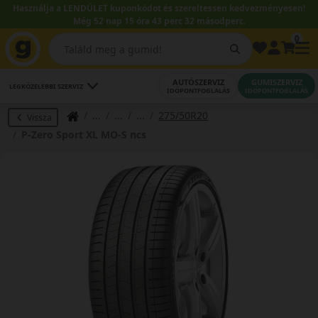
Használja a LENDÜLET kuponkódot és szereltessen kedvezményesen!
Még 52 nap 15 óra 43 perc 31 másodperc.
0
AUTÓSZERVIZ
GUMISZERVIZ
LEGKÖZELEBBI SZERVIZ
IDŐPONTFOGLALÁS
IDŐPONTFOGLALÁS
275/50R20
Vissza
P-Zero Sport XL MO-S ncs