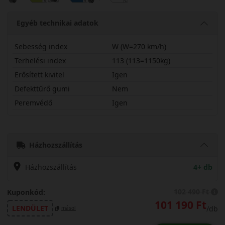
Egyéb technikai adatok
Sebesség index
W (W=270 km/h)
Terhelési index
113 (113=1150kg)
Erősített kivitel
Igen
Defekttűrő gumi
Nem
Peremvédő
Igen
27550R20WPZSPX
Házhozszállítás
Házhozszállítás
4+ db
102 490 Ft
Kuponkód:
101 190 Ft
LENDÜLET
/db
másol