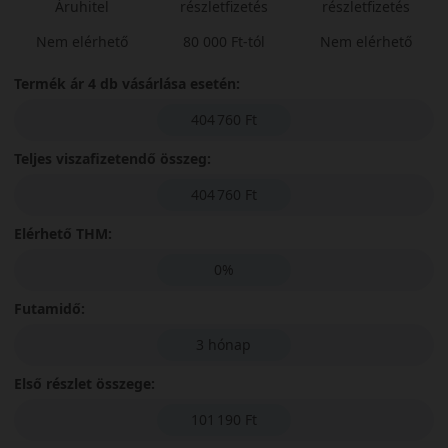
Áruhitel
részletfizetés
részletfizetés
Nem elérhető
80 000 Ft-tól
Nem elérhető
Termék ár 4 db vásárlása esetén:
404 760 Ft
Teljes viszafizetendő összeg:
404 760 Ft
Elérhető THM:
0%
Futamidő:
3 hónap
Első részlet összege:
101 190 Ft