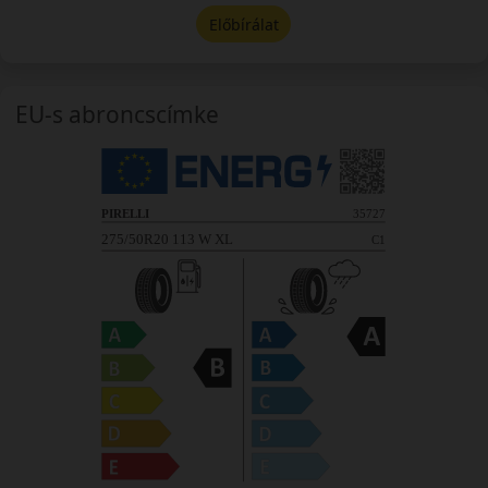
Előbírálat
EU-s abroncscímke