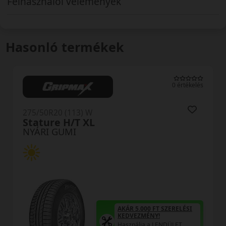
Felhasználói vélemények
Hasonló termékek
0 értékelés
R20 (113) W
275/50R2
ure H/T XL
SP-9 XL
I GUMI
NYÁRI 
AKÁR 5.000 FT SZERELÉSI
KEDVEZMÉNY!
Használja a LENDÜLET