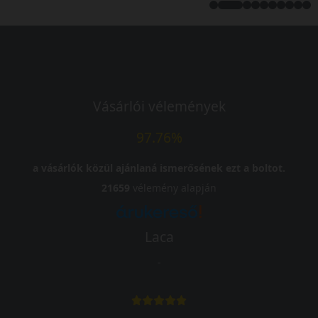
Vásárlói vélemények
97.76%
a vásárlók közül ajánlaná ismerősének ezt a boltot.
21659
vélemény alapján
Laca
-