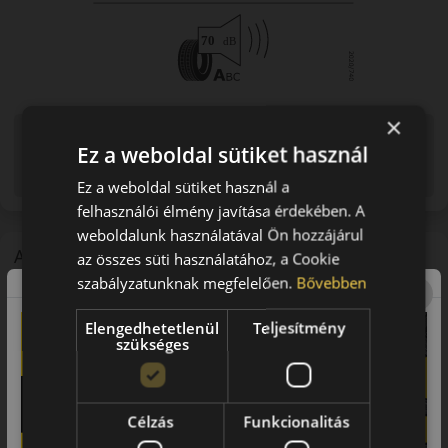
×
Figyelem a feltüntetett címke adatok tájékoztató
Ez a weboldal sütiket használ
jellegűek. Előfordulhat, hogy még a korábbi EU-s címkével
ellátott abroncs kerül kiszállításra.
Ez a weboldal sütiket használ a
felhasználói élmény javítása érdekében. A
weboldalunk használatával Ön hozzájárul
A mintázat
az összes süti használatához, a Cookie
szabályzatunknak megfelelően.
Bővebben
Pirelli P Zero Sport PZ4 – Sportos prémium abroncs
Bevezető
Elengedhetetlenül
Teljesítmény
szükséges
A Pirelli P
Zero
Sport PZ4 egy prémium sportabroncs, amelyet
nagy teljesítményű járművekhez fejlesztettek.
Futófelület és tapadás
Célzás
Funkcionalitás
Fejlett futófelületi kialakítása kiváló tapadást biztosít nagy