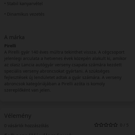
• Stabil kanyarvétel
• Dinamikus vezetés
A márka
Pirelli
A Pirelli gyár 140 éves múltra tekinthet vissza. A cégcsoport
jelenlegi arculata a hetvenes évek közepén alakult ki, amikor
az olasz Lancia autógyár verseny csapata számára kezdett
speciális verseny abroncsokat gyártani. A szükséges
fejlesztések új lendületet adtak a gyár számára. A verseny
abroncsok kategóriájában a Pirelli azóta is komoly
szereplőként van jelen.
Vélemény
0 / 5
0 vásárlói hozzászólás