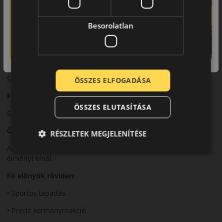
sebességnél.
Besorolatlan
Biztonsági jellemzők
Precíz irányíthatóság és stabil kanyarvétel.
Komfort és zajszint
Sportos karakter mellett is kiegyensúlyozott komfort.
ÖSSZES ELFOGADÁSA
Felhasználási ajánlás
ÖSSZES ELUTASÍTÁSA
Sportos és prémium kategóriás személyautókhoz.
Összegzés
RÉSZLETEK MEGJELENÍTÉSE
A P Zero Sport PZ4 sportos teljesítményt és stabil vezetési
élményt kínál.
Fő előnyök röviden:
• Sportos tapadás
• Precíz kormányreakció