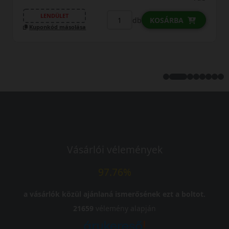
LENDÜLET
db
KOSÁRBA
Kuponkód másolása
Vásárlói vélemények
97.76%
a vásárlók közül ajánlaná ismerősének ezt a boltot.
21659
vélemény alapján