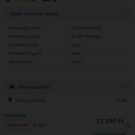
Egyéb technikai adatok
Sebesség index
Y (Y=300 km/h)
Terhelési index
87 (87=545kg)
Erősített kivitel
Igen
Defekttűrő gumi
Nem
Peremvédő
Nem
21540R17YDU7X
Házhozszállítás
Házhozszállítás
4+ db
Kuponkód:
21 390 Ft
LENDÜLET
/db
másol