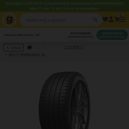
Használja a LENDÜLET kuponkódot és szereltessen kedvezményesen!
Még 53 nap 15 óra 19 perc 44 másodperc.
0
AUTÓSZERVIZ
GUMISZERVIZ
LEGKÖZELEBBI SZERVIZ
IDŐPONTFOGLALÁS
IDŐPONTFOGLALÁS
215/40R17
Vissza
DU71 RXMotion XL