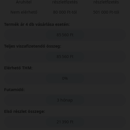
Áruhitel
részletfizetés
részletfizetés
Nem elérhető
80 000 Ft-tól
501 000 Ft-tól
Termék ár 4 db vásárlása esetén:
85 560 Ft
Teljes viszafizetendő összeg:
85 560 Ft
Elérhető THM:
0%
Futamidő:
3 hónap
Első részlet összege:
21 390 Ft