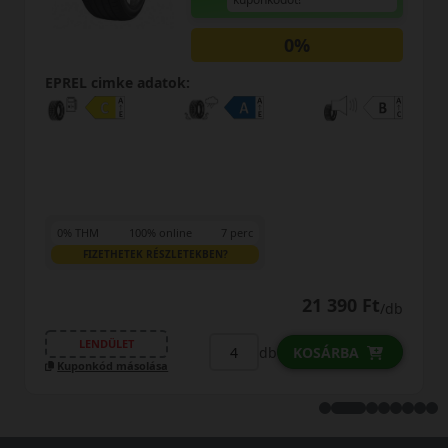
0%
EPREL cimke adatok:
0% THM
100% online
7 perc
FIZETHETEK RÉSZLETEKBEN?
21 390 Ft
/db
LENDÜLET
db
KOSÁRBA
Kuponkód másolása