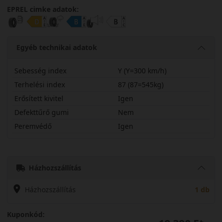
EPREL cimke adatok:
Egyéb technikai adatok
Sebesség index
Y (Y=300 km/h)
Terhelési index
87 (87=545kg)
Erősített kivitel
Igen
Defekttűrő gumi
Nem
Peremvédő
Igen
21540R17YTH202X
Házhozszállítás
Házhozszállítás
1 db
Kuponkód: