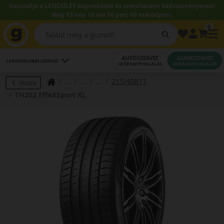
Használja a LENDÜLET kuponkódot és szereltessen kedvezményesen!
Még 53 nap 10 óra 58 perc 08 másodperc.
0
AUTÓSZERVIZ
GUMISZERVIZ
LEGKÖZELEBBI SZERVIZ
IDŐPONTFOGLALÁS
IDŐPONTFOGLALÁS
215/40R17
Vissza
TH202 EffeXSport XL