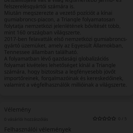
felszerelésgyártói számára is.
Miután megszerezte a vezető pozíciót a kínai
gumiabroncs-piacon, a Triangle folyamatosan
folytatja nemzetközi jelenlétének bővítését több,
mint 160 országban világszerte.
2017-ben felavatták első nemzetközi gumiabroncs-
gyártó üzemüket, amely az Egyesült Államokban,
Tennessee államban található.
A folyamatban lévő gazdasági globalizációs
folyamat kivételes lehetőséget kínál a Triangle
számára, hogy biztosítsa a legfényesebb jövőt
importőreinek, forgalmazóinak és kereskedőinek,
valamint a végfelhasználók millióinak a világszerte.
Vélemény
0 / 5
0 vásárlói hozzászólás
Felhasználói vélemények