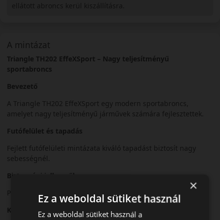
ellátott abroncs kerül kiszállításra.
A mintázat
Triangle TH202 EffeXSport – Nagy teljesítményű
sportabroncs
Bevezető
A Triangle TH202 EffeXSport egy modern sportabroncs,
amelyet nagy teljesítményű járművek számára fejlesztettek.
Futófelület és tapadás
Fejlett futófelületi mintázata kiváló tapadást biztosít nagy
sebességnél.
Biztonsági jellemzők
×
Precíz irányíthatóság és stabil fékezési teljesítmény.
Ez a weboldal sütiket használ
Komfort és zajszint
Ez a weboldal sütiket használ a