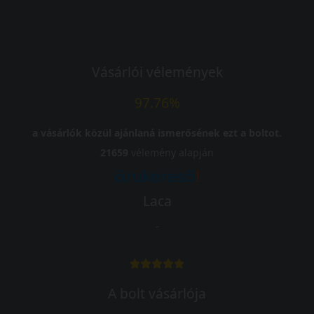
Vásárlói vélemények
97.76%
a vásárlók közül ajánlaná ismerősének ezt a boltot.
21659
vélemény alapján
Laca
-
A bolt vásárlója