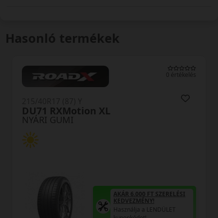
Hasonló termékek
0 értékelés
215/40R17 (87) Y
DU71 RXMotion XL
NYÁRI GUMI
AKÁR 6.000 FT SZERELÉSI
KEDVEZMÉNY!
Használja a LENDÜLET
kuponkódot!