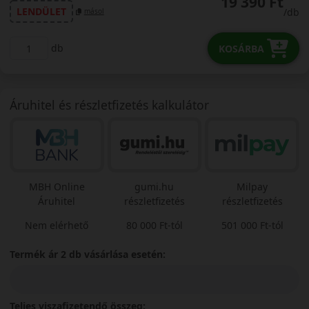
19 390 Ft
LENDÜLET
/db
másol
db
KOSÁRBA
Áruhitel és részletfizetés kalkulátor
MBH Online
gumi.hu
Milpay
Áruhitel
részletfizetés
részletfizetés
Nem elérhető
80 000 Ft-tól
501 000 Ft-tól
Termék ár 2 db vásárlása esetén:
Teljes viszafizetendő összeg: