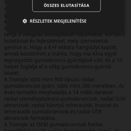
1976-os alapítása óta a Triangle márka 40 éves
ÖSSZES ELUTASÍTÁSA
múltra tekint vissza, számos alkalmazásra gyárt
gumiabroncsokat. A Triangle fennállása óta
egyetlen célt tart szem előtt: mégpedig a globális
RÉSZLETEK MEGJELENÍTÉSE
vevői igények kielégítését. Rendkívül fontosnak
tartja a világpiac kiszolgálását folyamatos, korszerű
kutatással és fejlesztéssel, mely szervezetük
gerince is. Hogy a K+F ekkora hangsúlyt kapott,
annak köszönheti a márka, hogy ma Kína egyik
legnagyobb gumiabroncs-gyártójává vált, és a 10.
helyet foglalja el a világ gumiabroncs-gyártói
között.
A Triangle több mint 900 típusú radial
gumiabroncsot gyárt, több mint 280 méretben. Az
éves termelés meghaladja a 14 millió darabot
radial személygépkocsi-gumiabroncsok, radial SUV-
abroncsok, radial könnyű teherautók, buszok és
teherautók gumiabroncsok és radial OTR
abroncsok formájába.
A Triangle az OEM gumiabroncsok fontos
beszállítójává vált a világ legismertebb jármű- és