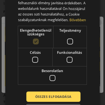
felhasználói élmény javítása érdekében. A
Sportos karakter mellett is kiegyensúlyozott komfort.
weboldalunk használatával Ön hozzájárul
Felhasználási ajánlás
az összes süti használatához, a Cookie
szabályzatunknak megfelelően.
Bővebben
Sportos személyautókhoz és prémium járművekhez.
Összegzés
Elengedhetetlenül
Teljesítmény
szükséges
A TH202 EffeXSport dinamikus vezetési élményt kínál.
Fő előnyök röviden:
Célzás
Funkcionalitás
• Sportos teljesítmény
• Stabil tapadás
• Precíz kormányreakció
Besorolatlan
• Dinamikus vezetési élmény
A márka
ÖSSZES ELFOGADÁSA
Triangle