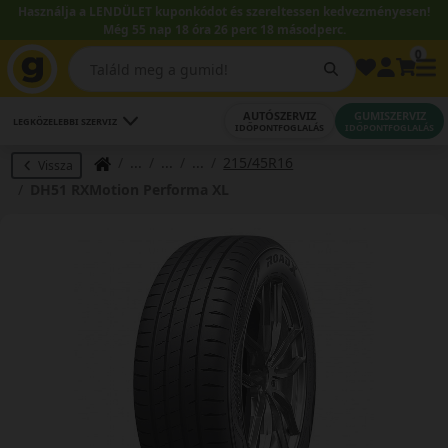
Használja a LENDÜLET kuponkódot és szereltessen kedvezményesen!
Még 55 nap 18 óra 26 perc 17 másodperc.
0
AUTÓSZERVIZ
GUMISZERVIZ
LEGKÖZELEBBI SZERVIZ
IDŐPONTFOGLALÁS
IDŐPONTFOGLALÁS
215/45R16
Vissza
DH51 RXMotion Performa XL