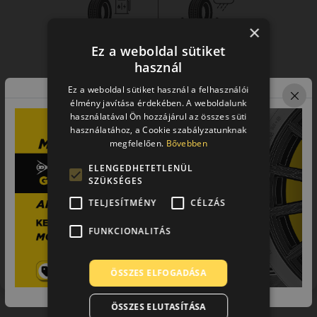
×
Ez a weboldal sütiket
használ
Ez a weboldal sütiket használ a felhasználói
élmény javítása érdekében. A weboldalunk
használatával Ön hozzájárul az összes süti
használatához, a Cookie szabályzatunknak
megfelelően.
Bővebben
ELENGEDHETETLENÜL
SZÜKSÉGES
TELJESÍTMÉNY
CÉLZÁS
FUNKCIONALITÁS
Figyelem a feltüntetett címke adatok tájékoztató
jellegűek. Előfordulhat, hogy még a korábbi EU-s címkével
ellátott abroncs kerül kiszállításra.
ÖSSZES ELFOGADÁSA
ÖSSZES ELUTASÍTÁSA