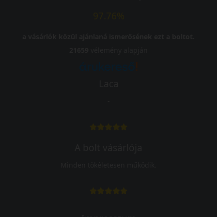
97.76%
a vásárlók közül ajánlaná ismerősének ezt a boltot.
21659
vélemény alapján
Laca
-
A bolt vásárlója
Minden tökéletesen működik.