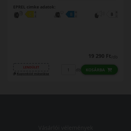
EPREL cimke adatok:
19 290 Ft
/db
LENDÜLET
db
KOSÁRBA
Kuponkód másolása
Vásárlói vélemények