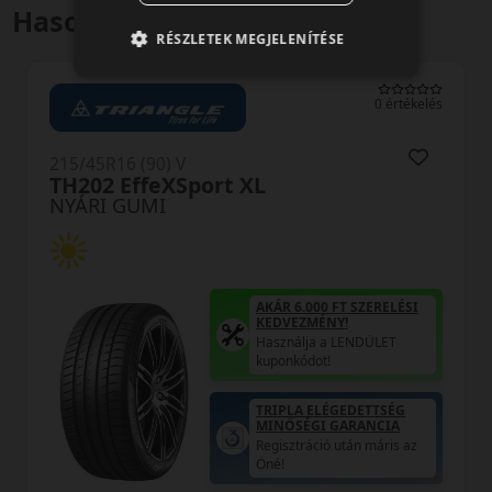
Hasonló termékek
RÉSZLETEK MEGJELENÍTÉSE
0 értékelés
215/45R16 (90) V
TH202 EffeXSport XL
NYÁRI GUMI
AKÁR 6.000 FT SZERELÉSI
KEDVEZMÉNY!
Használja a LENDÜLET
kuponkódot!
TRIPLA ELÉGEDETTSÉG
MINŐSÉGI GARANCIA
Regisztráció után máris az
Öné!