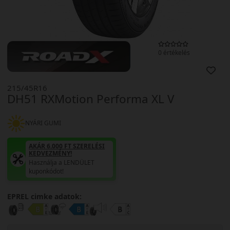
0 értékelés
215/45R16
DH51 RXMotion Performa XL V
NYÁRI GUMI
AKÁR 6.000 FT SZERELÉSI
KEDVEZMÉNY!
Használja a LENDÜLET
kuponkódot!
EPREL cimke adatok: