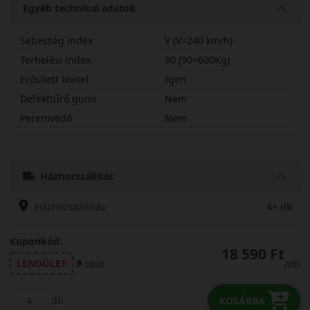
Egyéb technikai adatok
Sebesség index
V (V=240 km/h)
Terhelési index
90 (90=600Kg)
Erősített kivitel
Igen
Defekttűrő gumi
Nem
Peremvédő
Nem
21545R16VDH51X
Házhozszállítás
Házhozszállítás
4+ db
Kuponkód:
18 590 Ft
LENDÜLET
/db
másol
db
KOSÁRBA