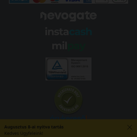
Augusztus 8-ai nyitva tartás
Kedves Ügyfeleink!