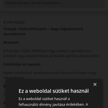
ellátott abroncs kerül kiszállításra.
A mintázat
Triangle TH202 EffeXSport – Nagy teljesítményű
sportabroncs
Bevezető
A Triangle TH202 EffeXSport egy modern sportabroncs,
amelyet nagy teljesítményű járművek számára fejlesztettek.
Futófelület és tapadás
Fejlett futófelületi mintázata kiváló tapadást biztosít nagy
sebességnél.
×
Biztonsági jellemzők
Ez a weboldal sütiket használ
Precíz irányíthatóság és stabil fékezési teljesítmény.
Ez a weboldal sütiket használ a
Komfort és zajszint
felhasználói élmény javítása érdekében. A