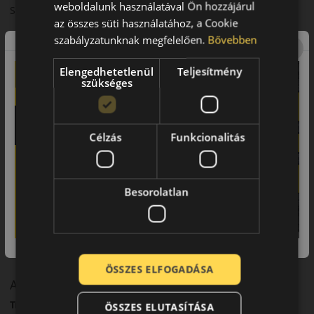
weboldalunk használatával Ön hozzájárul
Sportos karakter mellett is kiegyensúlyozott komfort.
az összes süti használatához, a Cookie
Felhasználási ajánlás
szabályzatunknak megfelelően.
Bővebben
Sportos személyautókhoz és prémium járművekhez.
Elengedhetetlenül
Teljesítmény
szükséges
Összegzés
A TH202 EffeXSport dinamikus vezetési élményt kínál.
Fő előnyök röviden:
Célzás
Funkcionalitás
• Sportos teljesítmény
• Stabil tapadás
Besorolatlan
• Precíz kormányreakció
• Dinamikus vezetési élmény
ÖSSZES ELFOGADÁSA
A márka
Triangle
ÖSSZES ELUTASÍTÁSA