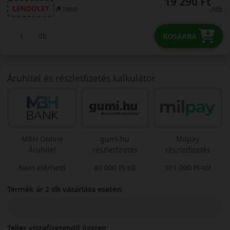
19 290 Ft
LENDÜLET
/db
másol
db
KOSÁRBA
Áruhitel és részletfizetés kalkulátor
MBH Online
gumi.hu
Milpay
Áruhitel
részletfizetés
részletfizetés
Nem elérhető
80 000 Ft-tól
501 000 Ft-tól
Termék ár 2 db vásárlása esetén:
Teljes viszafizetendő összeg: