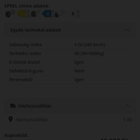
EPREL cimke adatok:
Egyéb technikai adatok
Sebesség index
V (V=240 km/h)
Terhelési index
90 (90=600Kg)
Erősített kivitel
Igen
Defekttűrő gumi
Nem
Peremvédő
Igen
21545R16VTH202X
Házhozszállítás
Házhozszállítás
1 db
Kuponkód: