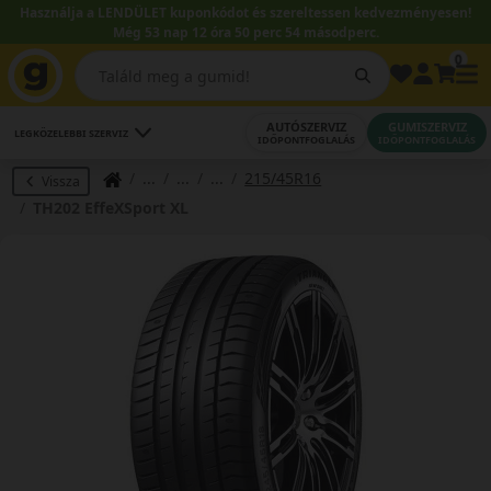
Használja a LENDÜLET kuponkódot és szereltessen kedvezményesen!
Még 53 nap 12 óra 50 perc 53 másodperc.
0
AUTÓSZERVIZ
GUMISZERVIZ
LEGKÖZELEBBI SZERVIZ
IDŐPONTFOGLALÁS
IDŐPONTFOGLALÁS
215/45R16
Vissza
TH202 EffeXSport XL