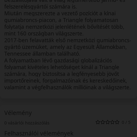
felszerelésgyártói számára is.
Miután megszerezte a vezető pozíciót a kínai
gumiabroncs-piacon, a Triangle folyamatosan
folytatja nemzetközi jelenlétének bővítését több,
mint 160 országban világszerte.
2017-ben felavatták első nemzetközi gumiabroncs-
gyártó üzemüket, amely az Egyesült Államokban,
Tennessee államban található.
A folyamatban lévő gazdasági globalizációs
folyamat kivételes lehetőséget kínál a Triangle
számára, hogy biztosítsa a legfényesebb jövőt
importőreinek, forgalmazóinak és kereskedőinek,
valamint a végfelhasználók millióinak a világszerte.
Vélemény
0 / 5
0 vásárlói hozzászólás
Felhasználói vélemények