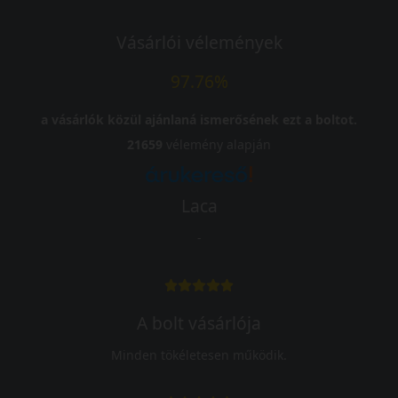
Vásárlói vélemények
97.76%
a vásárlók közül ajánlaná ismerősének ezt a boltot.
21659
vélemény alapján
Laca
-
A bolt vásárlója
Minden tökéletesen működik.