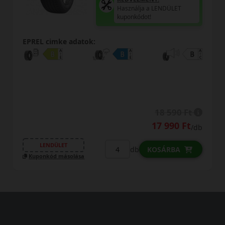
Használja a LENDÜLET
kuponkódot!
EPREL cimke adatok:
18 590 Ft
17 990 Ft
/db
LENDÜLET
db
KOSÁRBA
Kuponkód másolása