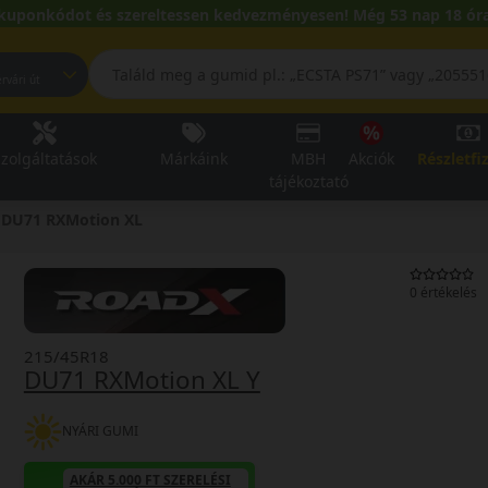
kuponkódot és szereltessen kedvezményesen! Még 53 nap 18 óra
pest, Fehérvári út
zolgáltatások
Márkáink
MBH
Akciók
Részletfi
tájékoztató
DU71 RXMotion XL
0 értékelés
215/45R18
DU71 RXMotion XL Y
NYÁRI GUMI
AKÁR 5.000 FT SZERELÉSI