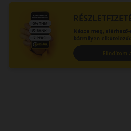
RÉSZLETFIZET
Nézze meg, elérhető-e
bármilyen elköteleződ
Elindítom a