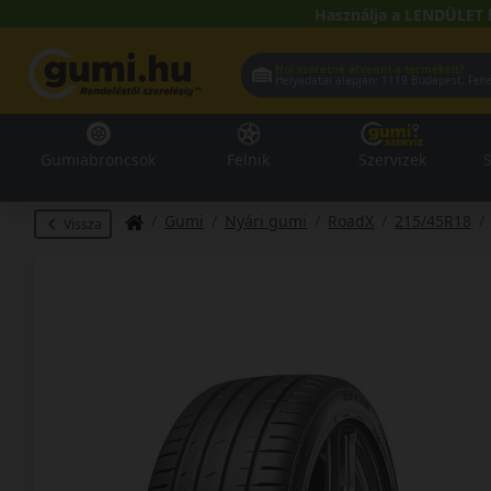
Használja a LENDÜLET 
Hol szeretné átvenni a termékeit?
Helyadatai alapján:
1119 Buda
Gumiabroncsok
Felnik
Szervizek
S
Gumi
Nyári gumi
RoadX
215/45R18
Vissza