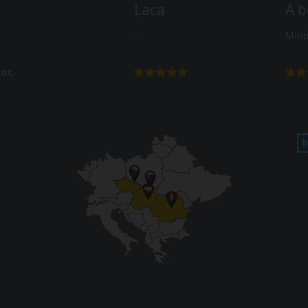
Laca
A b
-
Mind
ot.