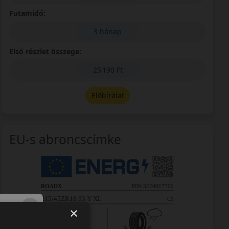
Futamidő:
3 hónap
Első részlet összege:
25 190 Ft
Előbírálat
EU-s abroncscímke
×