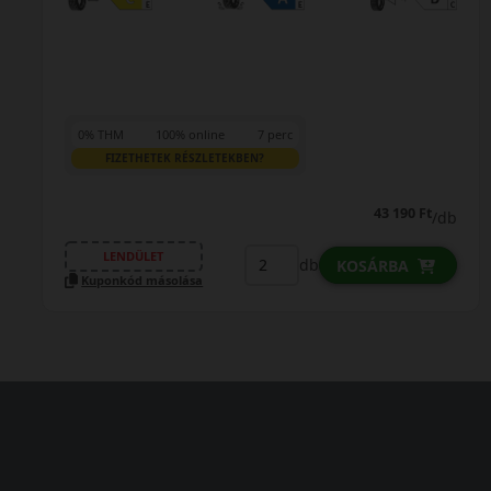
0% THM
100% online
7 perc
FIZETHETEK RÉSZLETEKBEN?
43 190 Ft
/db
LENDÜLET
db
KOSÁRBA
Kuponkód másolása