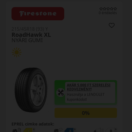
0 értékelés
215/45R18 (93) Y
RoadHawk XL
NYÁRI GUMI
AKÁR 5.000 FT SZERELÉSI
KEDVEZMÉNY!
Használja a LENDÜLET
kuponkódot!
0%
EPREL cimke adatok: