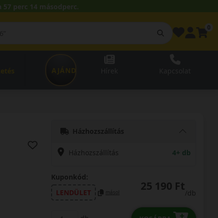
 57 perc 14 másodperc.
0
AJÁNDÉKUTALVÁNY
zetés
Hírek
Kapcsolat
Házhozszállítás
Házhozszállítás
4+ db
Kuponkód:
25 190 Ft
LENDÜLET
/db
másol