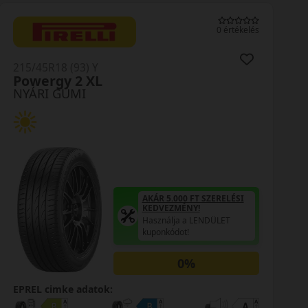
0 értékelés
215/45R18 (93) Y
Powergy 2 XL
NYÁRI GUMI
AKÁR 5.000 FT SZERELÉSI
KEDVEZMÉNY!
Használja a LENDÜLET
kuponkódot!
0%
EPREL cimke adatok: