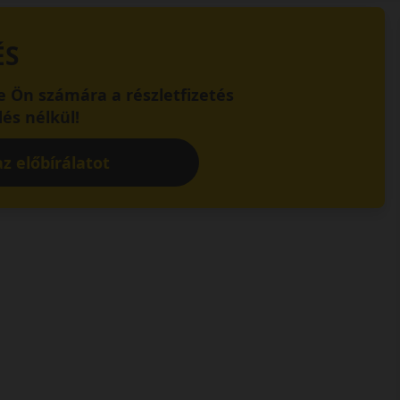
ÉS
 Ön számára a részletfizetés
és nélkül!
z előbírálatot