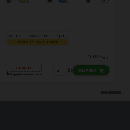
0% THM
100% online
7 perc
FIZETHETEK RÉSZLETEKBEN?
48 590 Ft
/db
LENDÜLET
db
KOSÁRBA
Kuponkód másolása