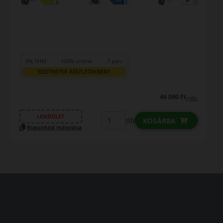
0% THM
100% online
7 perc
FIZETHETEK RÉSZLETEKBEN?
46 090 Ft
/db
LENDÜLET
db
KOSÁRBA
Kuponkód másolása