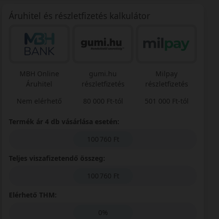
Áruhitel és részletfizetés kalkulátor
MBH Online
gumi.hu
Milpay
Áruhitel
részletfizetés
részletfizetés
Nem elérhető
80 000 Ft-tól
501 000 Ft-tól
Termék ár 4 db vásárlása esetén:
100 760 Ft
Teljes viszafizetendő összeg:
100 760 Ft
Elérhető THM:
0%