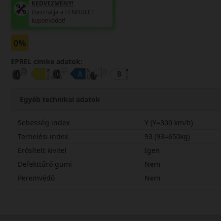
KEDVEZMÉNY!
Használja a LENDÜLET
kuponkódot!
0%
EPREL cimke adatok:
Egyéb technikai adatok
Sebesség index
Y (Y=300 km/h)
Terhelési index
93 (93=650kg)
Erősített kivitel
Igen
Defekttűrő gumi
Nem
Peremvédő
Nem
21545R18YDU7X