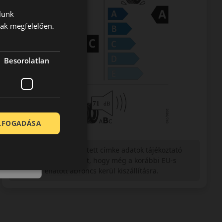
lunk
nak megfelelően.
Besorolatlan
ELFOGADÁSA
Figyelem a feltüntetett címke adatok tájékoztató
jellegűek. Előfordulhat, hogy még a korábbi EU-s
címkével ellátott abroncs kerül kiszállításra.