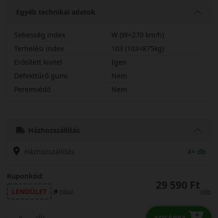
Egyéb technikai adatok
Sebesség index
W (W=270 km/h)
Terhelési index
103 (103=875kg)
Erősített kivitel
Igen
Defekttűrő gumi
Nem
Peremvédő
Nem
23555R17WSU01X
Házhozszállítás
Házhozszállítás
4+ db
Kuponkód:
29 590 Ft
LENDÜLET
/db
másol
db
KOSÁRBA