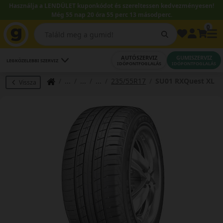
Használja a LENDÜLET kuponkódot és szereltessen kedvezményesen!
Még 55 nap 20 óra 55 perc 12 másodperc.
0
AUTÓSZERVIZ
GUMISZERVIZ
LEGKÖZELEBBI SZERVIZ
IDŐPONTFOGLALÁS
IDŐPONTFOGLALÁS
235/55R17
SU01 RXQuest XL
Vissza