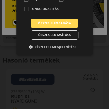
FUNKCIONALITÁS
ÖSSZES ELFOGADÁSA
Figyelem a feltüntetett címke adatok tájékoztató
jellegűek. Előfordulhat, hogy még a korábbi EU-s címkével
ÖSSZES ELUTASÍTÁSA
ellátott abroncs kerül kiszállításra.
RÉSZLETEK MEGJELENÍTÉSE
Hasonló termékek
0 értékelés
235/55R17 (103) W
RU01 XL
NYÁRI GUMI