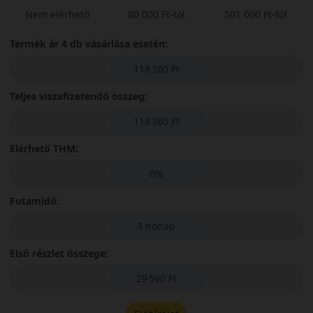
Nem elérhető
80 000 Ft-tól
501 000 Ft-tól
Termék ár 4 db vásárlása esetén:
118 360 Ft
Teljes viszafizetendő összeg:
118 360 Ft
Elérhető THM:
0%
Futamidő:
3 hónap
Első részlet összege:
29 590 Ft