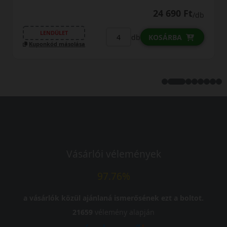
24 690 Ft
/db
LENDÜLET
db
KOSÁRBA
Kuponkód másolása
Vásárlói vélemények
97.76%
a vásárlók közül ajánlaná ismerősének ezt a boltot.
21659
vélemény alapján