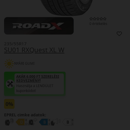
0 értékelés
235/55R17
SU01 RXQuest XL W
NYÁRI GUMI
AKÁR 6.000 FT SZERELÉSI
KEDVEZMÉNY!
Használja a LENDÜLET
kuponkódot!
0%
EPREL cimke adatok: