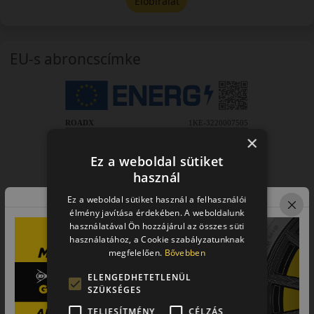
Előbírálat
EU-s abroncscímke
×
Ez a weboldal sütiket
használ
Ez a weboldal sütiket használ a felhasználói
élmény javítása érdekében. A weboldalunk
használatával Ön hozzájárul az összes süti
használatához, a Cookie szabályzatunknak
megfelelően.
Bővebben
ELENGEDHETETLENÜL
SZÜKSÉGES
TELJESÍTMÉNY
CÉLZÁS