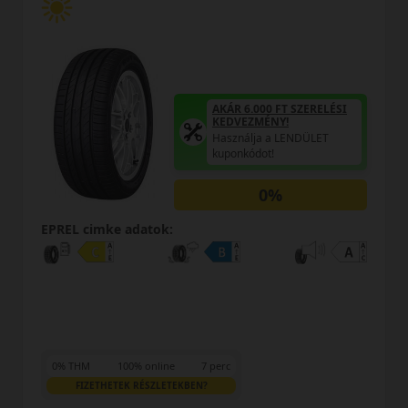
AKÁR 6.000 FT SZERELÉSI
KEDVEZMÉNY!
Használja a LENDÜLET
kuponkódot!
0%
EPREL cimke adatok:
0% THM
100% online
7 perc
FIZETHETEK RÉSZLETEKBEN?