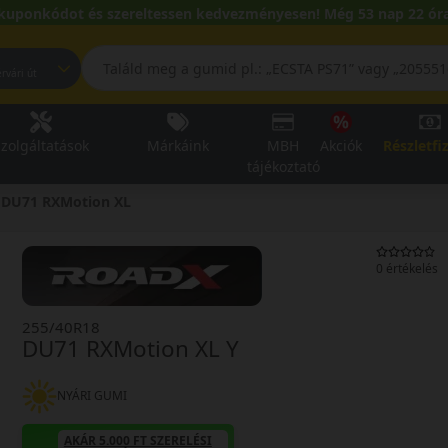
kuponkódot és szereltessen kedvezményesen! Még 53 nap 22 óra
pest, Fehérvári út
zolgáltatások
Márkáink
MBH
Akciók
Részletfi
tájékoztató
DU71 RXMotion XL
0 értékelés
255/40R18
DU71 RXMotion XL Y
NYÁRI GUMI
AKÁR 5.000 FT SZERELÉSI