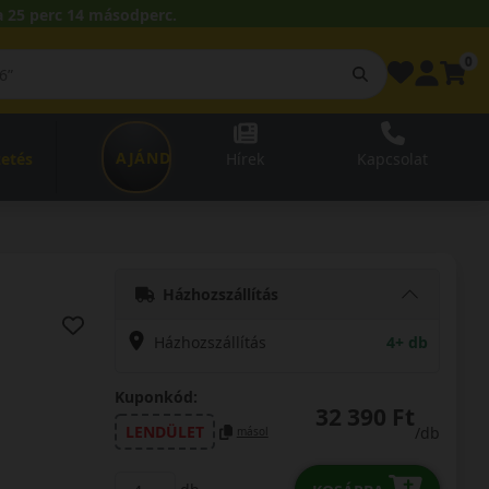
 25 perc 13 másodperc.
0
AJÁNDÉKUTALVÁNY
zetés
Hírek
Kapcsolat
Házhozszállítás
Házhozszállítás
4+ db
Kuponkód:
32 390 Ft
LENDÜLET
/db
másol