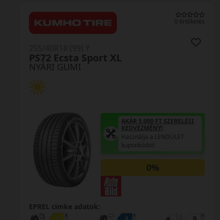
0 értékelés
255/40R18 (99) Y
PS72 Ecsta Sport XL
NYÁRI GUMI
AKÁR 5.000 FT SZERELÉSI
KEDVEZMÉNY!
Használja a LENDÜLET
kuponkódot!
0%
EPREL cimke adatok: