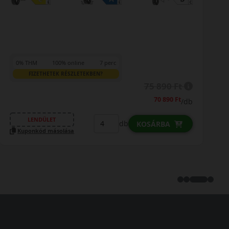
0% THM
100% online
7 perc
FIZETHETEK RÉSZLETEKBEN?
75 890 Ft
70 890 Ft
/db
LENDÜLET
db
KOSÁRBA
Kuponkód másolása