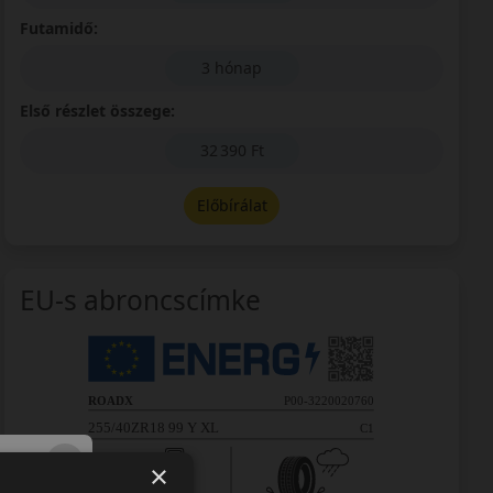
Futamidő:
3 hónap
Első részlet összege:
32 390 Ft
Előbírálat
EU-s abroncscímke
×