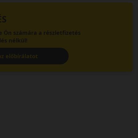
ÉS
 Ön számára a részletfizetés
és nélkül!
z előbírálatot