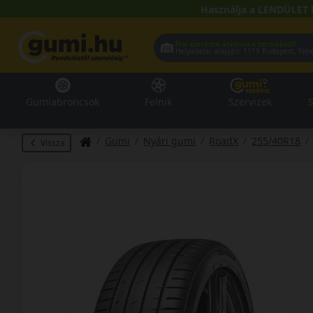
Használja a LENDÜLET 
Hol szeretné átvenni a termékeit?
Helyadatai alapján:
1119 Buda
Gumiabroncsok
Felnik
Szervizek
S
Gumi
Nyári gumi
RoadX
255/40R18
Vissza