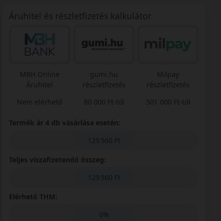
Áruhitel és részletfizetés kalkulátor
MBH Online
gumi.hu
Milpay
Áruhitel
részletfizetés
részletfizetés
Nem elérhető
80 000 Ft-tól
501 000 Ft-tól
Termék ár 4 db vásárlása esetén:
129 560 Ft
Teljes viszafizetendő összeg:
129 560 Ft
Elérhető THM:
0%